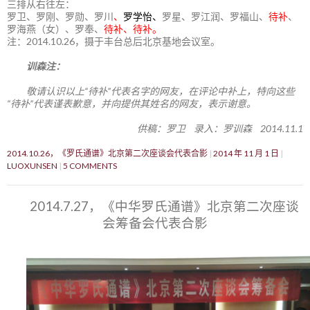
三排从右往左：
罗卫、罗刚、罗勋、罗川
、
罗学怡、
罗星、罗江润、罗福山、
待补
、
罗海燕（女）、罗奉、
待补、待补。
注：2014.10.26，摄于丰台总后北京基地会议室。
训森注：
敬请认识以上“待补”代表名字的网友，在评论中补上，特向这些
“待补”代表谨表歉意，并向提供其姓名的网友，表示谢意。
供稿：罗卫 录入：罗训森 2014.11.1
2014.10.26，《罗氏通谱》北京第二次座谈会代表合影
2014 年 11 月 1 日
LUOXUNSEN
5 COMMENTS
2014.7.27，《中华罗氏通谱》北京第二次座谈
会筹备会代表合影