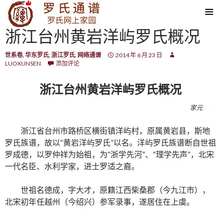
SKIP TO CONTENT
浙江台州黄岩洋屿罗氏概况
世系卷
,
华东罗氏
,
浙江罗氏
,
网络通谱
2014 年 6 月 23 日
LUOXUNSEN
添加评论
浙江台州黄岩洋屿罗氏概况
.org
家元
浙江省台州市路桥区横街镇洋屿村，原属黄岩县，斯地
罗氏族谱，故以“黄岩洋屿罗氏”以名。洋屿罗氏族谱断自世祖
罗成德，以罗仲祥为始祖，为“浙学先河”、“理学先声”，北宋
一代名臣、水利学家，进士罗适之裔。
世祖名德成，字大才，原籍江西柴桑郡（今九江市），
北宋初年任越州（今绍兴）参军录事，遂居住在上虞。