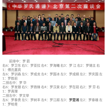
前排中：罗 箭
右6：罗卫东 右5：罗亚拉 右4：罗海曦 右3：罗 江 右2：罗锡主 右
1：傅氏嘉宾
左6：罗训森 左5：罗成龙 左4：罗国冰 左3：罗成纲 左2：罗庆国 左
1：罗胜前
二排右中：罗 华
右6：罗发银 右5：罗扬锋 右4：罗汉泉 右3：罗在砚 右2：罗 芬 右
1：罗真理
二排左中：罗文举
左6：罗泰贵 左5：罗树丰 左4：罗江超 左3：
罗楚湘
左2：罗泰雄 左
1：罗柏青