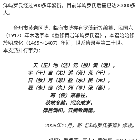
洋屿罗氏经过900多年繁衍，目前洋屿罗氏后裔已达20000多
人。
台州市黄岩区博、临海市博存有罗藻新等编纂，民国六
（1917）年木活字本《重修黄岩洋屿罗氏谱》，本谱始始修
於明成化（1465～1487）年间，世系修录至第二十世。
本支派排行字为：
天（正）地（洁）元（根）黄（远），
宇（干）宙（尤）洪（芳）荒（千），
日（秋）月（思）盈（水）昃（木），
辰（永）宿（久）列（亨）张（蒸），
寒（尝）来暑往，
秋收冬藏，闰余成岁，
律吕调阳，云腾致雨露。
2008年11月，新《洋屿罗氏宗谱》修竣。