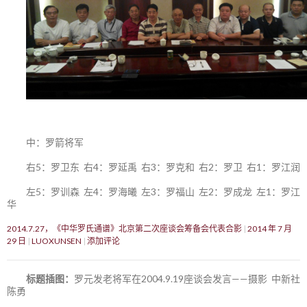
中：罗箭将军
右5：罗卫东 右4：罗延禹 右3：罗克和 右2：罗卫 右1：罗江润
左5：罗训森 左4：罗海曦 左3：罗福山 左2：罗成龙 左1：罗江
华
2014.7.27，《中华罗氏通谱》北京第二次座谈会筹备会代表合影
2014 年 7 月
29 日
LUOXUNSEN
添加评论
标题插图：
罗元发老将军在2004.9.19座谈会发言——摄影 中新社
陈勇