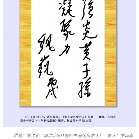
供稿：罗沈茹（原北京301医院书画苑负责人） 录入：罗训森