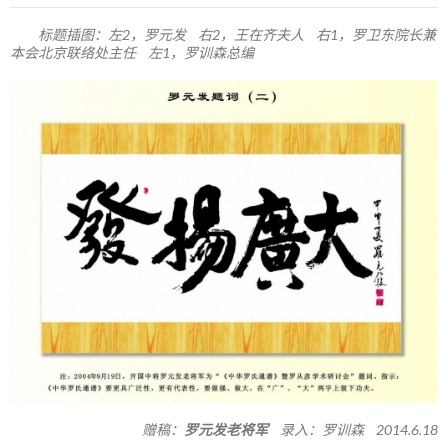
标题插图：左2，罗元发 右2，王在齐夫人 右1，罗卫东院长兼
本会北京联络处主任 左1，罗训森总编
赠稿：
罗元发老将军
录入：罗训森 2014.6.18