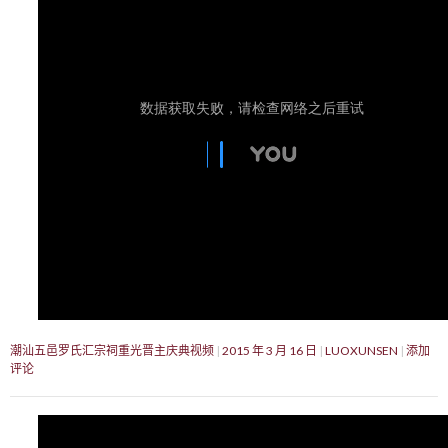
潮汕五邑罗氏汇宗祠重光晋主庆典视频
2015 年 3 月 16 日
LUOXUNSEN
添加
评论