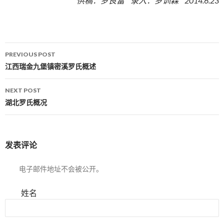
供稿：罗良富 录入：罗训森 2014.6.23
PREVIOUS POST
Post navigation
江西瑞金九堡镇密溪罗氏概述
NEXT POST
湖北罗氏概况
发表评论
电子邮件地址不会被公开。
姓名