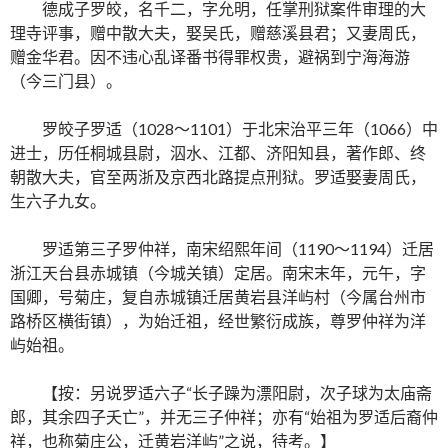
德成子罗皎，名千二，字允明，任掌刑狱案件审理的大
理寺评事，赠中散大夫，娶吴氏，赠慈溪县君；又妻周氏，
赠金华君。因不违心乱译番书得罪权贵，避祸到宁海海游
（今三门县）。
罗皎子罗适（1028～1101）于北宋治平三年（1066）中
进士，历任桐城县尉，泅水、江都、济阳知县，著作郎、终
朝散大夫，官至两浙及京西北路提点刑狱。罗适娶妻周氏，
生六子九女。
罗适第三子罗仲祥，南宋绍熙年间（1190～1194）迁居
浙江天台县赤城镇（今城关镇）定居。南宋末年，元午，字
国卿，号菊庄，复自赤城镇迁居黄岩县洋屿村（今属台州市
路桥区横街镇），为始迁祖，经世繁衍成族，尊罗仲祥为洋
屿始祖。
【按：另说罗适六子“长子躁为漂阳尉，次子球为太庙斋
郎，其余四子夭亡”，并无三子仲祥；亦有“始祖为罗适后裔仲
祥，也称菊庄公，迁黄岩洋屿”之说，待考。】