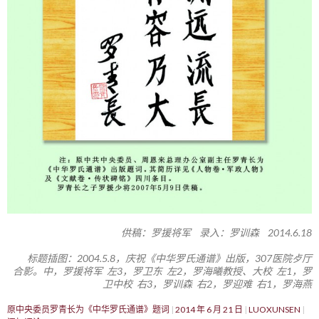
供稿：罗援将军 录入：罗训森 2014.6.18
标题插图：2004.5.8，庆祝《中华罗氏通谱》出版，307医院歺厅
合影。中，罗援将军 左3，罗卫东 左2，罗海曦教授、大校 左1，罗
卫中校 右3，罗训森 右2，罗迎难 右1，罗海燕
原中央委员罗青长为《中华罗氏通谱》题词
2014 年 6 月 21 日
LUOXUNSEN