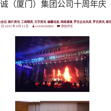
诚（厦门）集团公司十周年庆
及会议
,
图片资讯
,
工商精英
,
文字资讯
,
编纂动态
,
网络通谱
,
罗氏企业风采
,
罗氏资讯
,
联
2017 年 4 月 11 日
LUOXUNSEN
添加评论