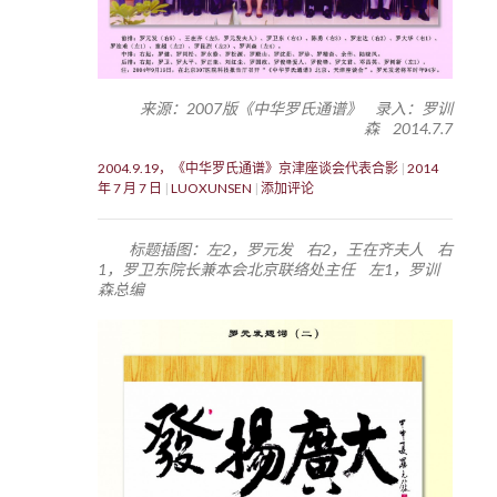
来源：2007版《中华罗氏通谱》 录入：罗训
森 2014.7.7
2004.9.19，《中华罗氏通谱》京津座谈会代表合影
2014
年 7 月 7 日
LUOXUNSEN
添加评论
标题插图：左2，罗元发 右2，王在齐夫人 右
1，罗卫东院长兼本会北京联络处主任 左1，罗训
森总编