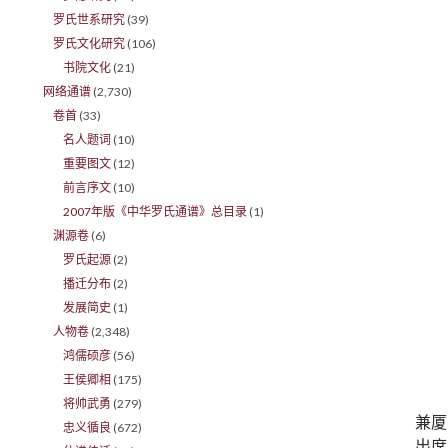
罗氏世系研究
(39)
罗氏文化研究
(106)
书院文化
(21)
网络通谱
(2,730)
卷首
(33)
名人题词
(10)
重要图文
(12)
前言序文
(10)
2007年版《中华罗氏通谱》总目录
(1)
渊源卷
(6)
罗氏起源
(2)
播迁分布
(2)
发展简史
(1)
人物卷
(2,348)
鸿儒硕彦
(56)
王侯卿相
(175)
将帅武勇
(279)
兼厦
忠义循良
(672)
出席