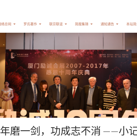
网络总祠
罗氏著作
联宗联谊
简报集锦
通知通告
本站简
年磨一剑，功成志不消 ——小