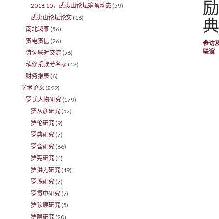
励
2016.10，武夷山论坛筹备动态
(59)
武夷山论坛论文
(16)
典
南北鸿雁
(56)
贺电贺信
(26)
参访
联谊
诗词联对交流
(56)
续修捐款芳名录
(13)
财务报表
(6)
学术论文
(299)
罗氏人物研究
(179)
罗从彦研究
(52)
罗伦研究
(9)
罗典研究
(7)
罗含研究
(66)
罗宪研究
(4)
罗洪先研究
(19)
罗珠研究
(7)
罗贯中研究
(7)
罗钦顺研究
(5)
罗隐研究
(20)