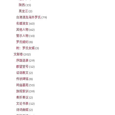
陕西
(15)
黑龙江
(2)
台港澳及海外罗氏
(79)
名嫒淑女
(63)
其他人物
(62)
警示人物
(10)
罗氏媳妇
(8)
附：罗氏女婿
(3)
文献卷
(202)
序跋选录
(29)
郡望堂号
(12)
诏诰敕文
(2)
传状碑铭
(8)
祠庙墓苑
(53)
族规家训
(39)
奏折奏议
(2)
文论书表
(12)
诗词曲赋
(2)