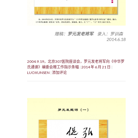
赠稿：
罗元发老将军
录入：罗训森
2014.6.18
2004.9.19，北京307医院座谈会，罗元发老将军向《中华罗
氏通谱》编委会赠工作指示条幅
2014 年 6 月 21 日
LUOXUNSEN
添加评论