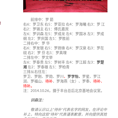
前排中：罗 箭
宗
右6：罗卫东 右5：罗亚拉 右4：罗海曦 右3：罗 江
右2：罗锡主 右1：傅氏嘉宾
左6：罗训森 左5：罗成龙 左4：罗国冰 左3：罗成
纲 左2：罗庆国 左1：罗胜前
二排右中：罗 华
右6：罗发银 右5：罗扬锋 右4：罗汉泉 右3：罗在
砚 右2：罗 芬 右1：罗真理
二排左中：罗文举
左6：罗泰贵 左5：罗树丰 左4：罗江超 左3：
罗楚
湘
左2：罗泰雄 左1：罗柏青
三排从右往左：
罗卫、罗刚、罗勋、罗川
、
罗学怡、
罗星、罗江
润、罗福山、
待补
、罗海燕（女）、罗奉、
待补、
待补。
注：2014.10.26，摄于丰台总后北京基地会议室。
训森注：
敬请认识以上“待补”代表名字的网友，在评论中
补上，特向这些“待补”代表谨表歉意，并向提供其姓