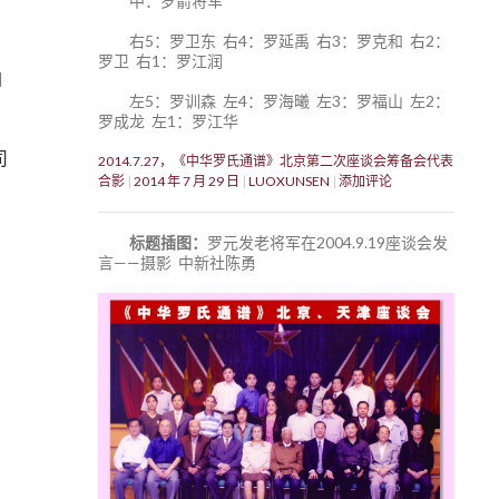
中：罗箭将军
右5：罗卫东 右4：罗延禹 右3：罗克和 右2：
罗卫 右1：罗江润
自
左5：罗训森 左4：罗海曦 左3：罗福山 左2：
罗成龙 左1：罗江华
司
2014.7.27，《中华罗氏通谱》北京第二次座谈会筹备会代表
合影
2014 年 7 月 29 日
LUOXUNSEN
添加评论
标题插图：
罗元发老将军在2004.9.19座谈会发
言——摄影 中新社陈勇