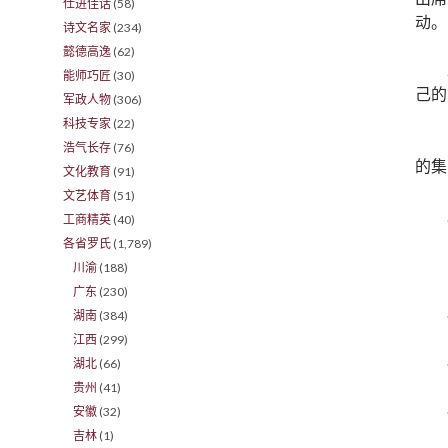
仕进佳话
(58)
动。
诗文名家
(234)
懿德高逸
(62)
能师巧匠
(30)
己的
军政人物
(306)
科技专家
(22)
浩气长存
(76)
的集
文化教育
(91)
文艺体育
(51)
工商精英
(40)
各省罗氏
(1,789)
川渝
(188)
广东
(230)
湖南
(384)
江西
(299)
湖北
(66)
贵州
(41)
安徽
(32)
吉林
(1)