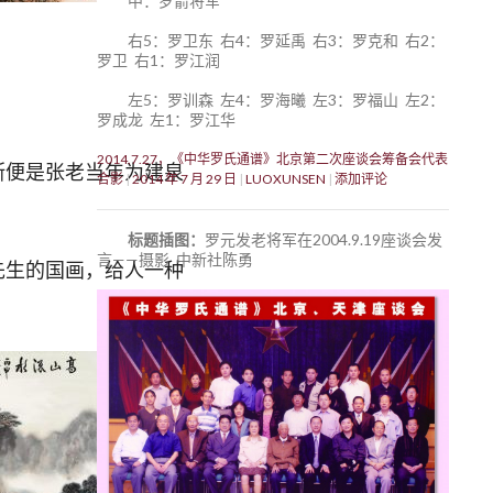
中：罗箭将军
右5：罗卫东 右4：罗延禹 右3：罗克和 右2：
罗卫 右1：罗江润
左5：罗训森 左4：罗海曦 左3：罗福山 左2：
罗成龙 左1：罗江华
2014.7.27，《中华罗氏通谱》北京第二次座谈会筹备会代表
斯便是张老当年为建泉
合影
2014 年 7 月 29 日
LUOXUNSEN
添加评论
标题插图：
罗元发老将军在2004.9.19座谈会发
言——摄影 中新社陈勇
生的国画，给人一种