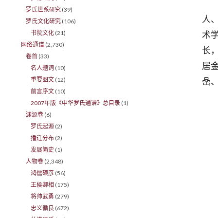
罗
罗氏世系研究
(39)
人
罗氏文化研究
(106)
书院文化
(21)
术
网络通谱
(2,730)
长
卷首
(33)
居
名人题词
(10)
重要图文
(12)
喦
前言序文
(10)
2007年版《中华罗氏通谱》总目录
(1)
渊源卷
(6)
罗氏起源
(2)
播迁分布
(2)
发展简史
(1)
人物卷
(2,348)
鸿儒硕彦
(56)
王侯卿相
(175)
将帅武勇
(279)
忠义循良
(672)