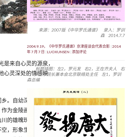
来源：2007版《中华罗氏通谱》 录入：罗训
森 2014.7.7
2004.9.19，《中华罗氏通谱》京津座谈会代表合影
2014
年 7 月 7 日
LUOXUNSEN
添加评论
光是来自心灵的源泉，
标题插图：左2，罗元发 右2，王在齐夫人 右
他心灵深处的情感映
1，罗卫东院长兼本会北京联络处主任 左1，罗训
森总编
乡。自幼深受丹青大
。作为金陵画派最具影
山川的雄魄瑰丽，阴柔
不空，形象生动，笔墨