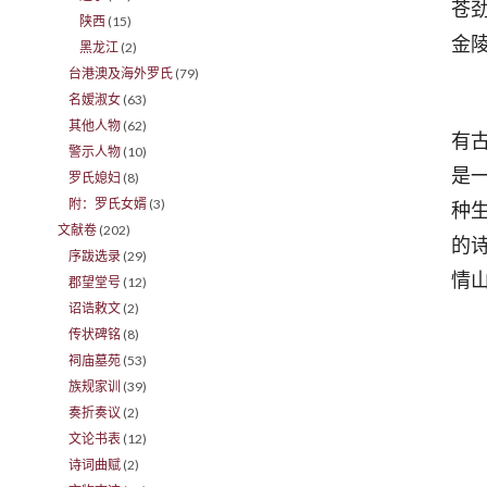
苍
陕西
(15)
金
黑龙江
(2)
台港澳及海外罗氏
(79)
名嫒淑女
(63)
笔
其他人物
(62)
有
警示人物
(10)
是
罗氏媳妇
(8)
附：罗氏女婿
(3)
种
文献卷
(202)
的
序跋选录
(29)
情
郡望堂号
(12)
诏诰敕文
(2)
传状碑铭
(8)
祠庙墓苑
(53)
族规家训
(39)
奏折奏议
(2)
文论书表
(12)
诗词曲赋
(2)