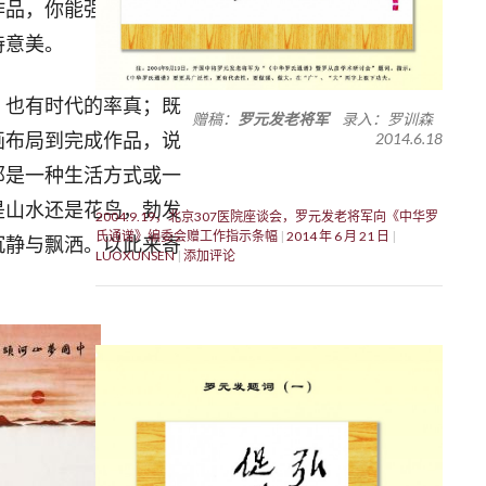
作品，你能强烈感受到
诗意美。
也有时代的率真；既
赠稿：
罗元发老将军
录入：罗训森
2014.6.18
画布局到完成作品，说
那是一种生活方式或一
是山水还是花鸟，勃发
2004.9.19，北京307医院座谈会，罗元发老将军向《中华罗
氏通谱》编委会赠工作指示条幅
2014 年 6 月 21 日
沉静与飘洒。以此来寄
LUOXUNSEN
添加评论