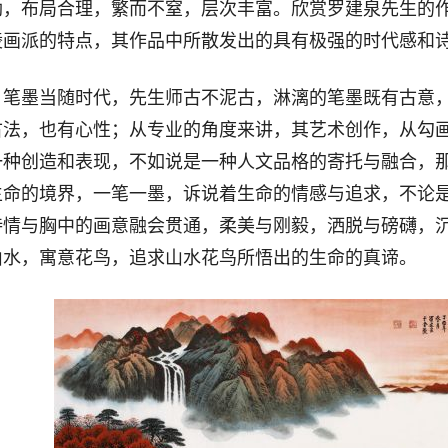
劲，布局合理，繁而不窒，层次丰富。欣赏罗建泉先生的
陵画派的特点，其作品中所散发出的具有极强的时代感和
墨当随时代，先生师古不泥古，淋漓的笔墨既有古意，
古法，也有心性；从专业的角度来讲，其艺术创作，从勾
一种创造和表现，不如说是一种人文品格的寄托与融合，
生命的境界，一笔一墨，诉说着生命的情感与追求，不论
诗情与胸中的画意融会贯通，柔美与刚毅，洒脱与磅礴，
山水，寓意花鸟，追求山水花鸟所悟出的生命的真谛。