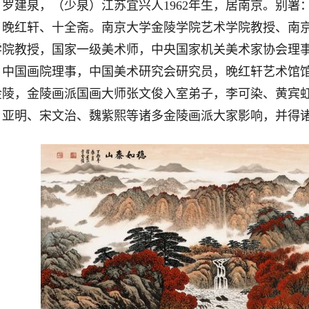
建泉，（少泉）江苏宜兴人1962年生，居南京。别署
、晚红轩、十全斋。南京大学金陵学院艺术学院教授、南
学院教授，国家一级美术师，中央国家机关美术家协会理
，中国画院理事，中国美术研究会研究员，晚红轩艺术馆馆
金陵，金陵画派国画大师张文俊入室弟子，李可染、黄宾
、亚明、宋文治、魏紫熙等诸多金陵画派大家影响，并得