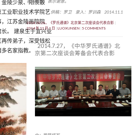
名的网友，表示谢意。
：金陵少泉、阳羡散
京工业职业技术学院艺
供稿：罗卫 录入：罗训森 2014.11.1
事，江苏金陵画院院
2014.10.26，《罗氏通谱》北京第二次座谈会代表合影
2014 年 11 月 1 日
LUOXUNSEN
5 COMMENTS
长。 建泉生于宜兴业
虹再传弟子，深受钱松
2014.7.27，《中华罗氏通谱》北
诸多名家指教。
京第二次座谈会筹备会代表合影