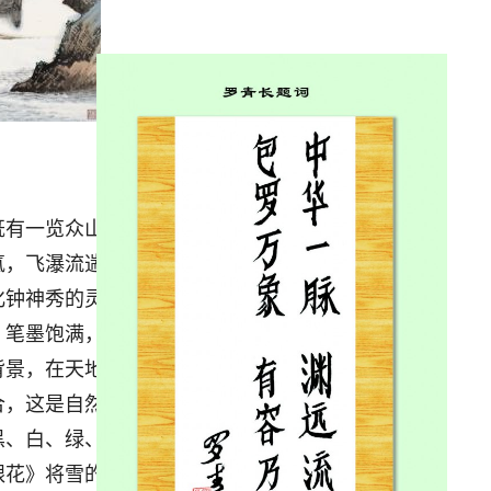
有一览众山小的博
氲，飞瀑流遄。远观近
化钟神秀的灵动。《得
，笔墨饱满，虚实相
背景，在天地之间，人
合，这是自然的和谐，
黑、白、绿、红掩映，
银花》将雪的景致描摹