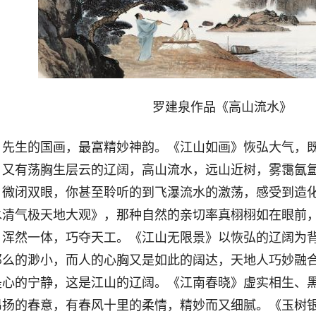
罗建泉作品《高山流水》
生的国画，最富精妙神韵。《江山如画》恢弘大气，既
，又有荡胸生层云的辽阔，高山流水，远山近树，雾霭氤
，微闭双眼，你甚至聆听的到飞瀑流水的激荡，感受到造
水清气极天地大观》，那种自然的亲切率真栩栩如在眼前
，浑然一体，巧夺天工。《江山无限景》以恢弘的辽阔为
那么的渺小，而人的心胸又是如此的阔达，天地人巧妙融
是心的宁静，这是江山的辽阔。《江南春晓》虚实相生、
昂扬的春意，有春风十里的柔情，精妙而又细腻。《玉树