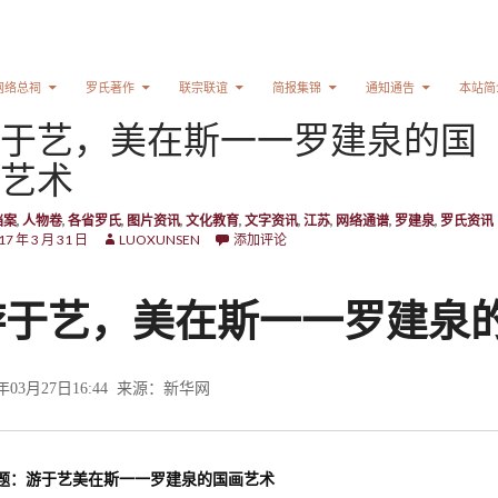
网络总祠
罗氏著作
联宗联谊
简报集锦
通知通告
本站简
于艺，美在斯一一罗建泉的国
艺术
档案
,
人物卷
,
各省罗氏
,
图片资讯
,
文化教育
,
文字资讯
,
江苏
,
网络通谱
,
罗建泉
,
罗氏资讯
17 年 3 月 31 日
LUOXUNSEN
添加评论
游于艺，美在斯一一罗建泉
7年03月27日16:44 来源：
新华网
题：游于艺美在斯一一罗建泉的国画艺术