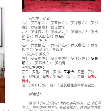
前排中：罗 箭
右6：罗卫东 右5：罗亚拉 右4：罗海曦 右3：罗 江
右2：罗锡主 右1：傅氏嘉宾
左6：罗训森 左5：罗成龙 左4：罗国冰 左3：罗成
纲 左2：罗庆国 左1：罗胜前
二排右中：罗 华
右6：罗发银 右5：罗扬锋 右4：罗汉泉 右3：罗在
砚 右2：罗 芬 右1：罗真理
二排左中：罗文举
左6：罗泰贵 左5：罗树丰 左4：罗江超 左3：
罗楚
湘
左2：罗泰雄 左1：罗柏青
三排从右往左：
罗卫、罗刚、罗勋、罗川
、
罗学怡、
罗星、罗江
润、罗福山、
待补
、罗海燕（女）、罗奉、
待补、
待补。
注：2014.10.26，摄于丰台总后北京基地会议室。
训森注：
敬请认识以上“待补”代表名字的网友，在评论中
补上，特向这些“待补”代表谨表歉意，并向提供其姓