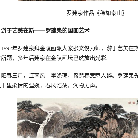
罗建泉作品《稳如泰山》
游于艺美在斯一一罗建泉的国画艺术
992年罗建泉拜金陵画派大家张文俊为师，游于艺美在
生所题，多年后建泉在金陵画坛己然放出光彩。
春三月，江南风十里涤荡，盎然春意惹人醉。罗建泉先
风十里柔情的温婉，春风浩荡，润物无声。