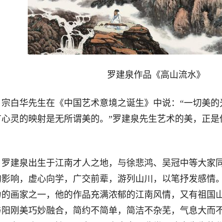
罗建泉作品《高山流水》
白华先生在《中国艺术意境之诞生》中说：“一切美的
有心灵的映射是无所谓美的。”罗建泉先生艺术的美，正是
。
建泉出生于江南才人之地，与徐悲鸿、吴冠中等大家同
的影响，虚心向学，广交前辈，游列山川，以笔抒发感情
力的画家之一，他的作品充满浓郁的江南风情，又有祖国
与阳刚美巧妙融合，简约不简单，简洁不杂芜，气息大而