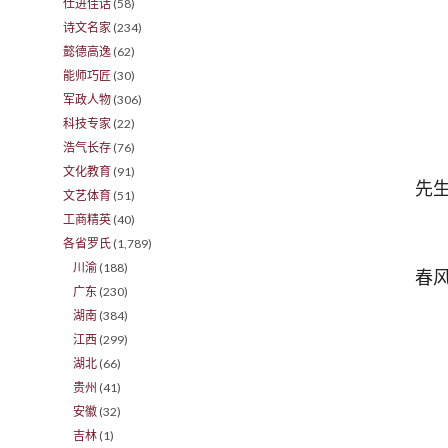
仕进佳话
(58)
诗文名家
(234)
懿德高逸
(62)
能师巧匠
(30)
军政人物
(306)
科技专家
(22)
浩气长存
(76)
1
文化教育
(91)
先
文艺体育
(51)
工商精英
(40)
各省罗氏
(1,789)
阳
川渝
(188)
春
广东
(230)
湖南
(384)
江西
(299)
湖北
(66)
贵州
(41)
安徽
(32)
吉林
(1)