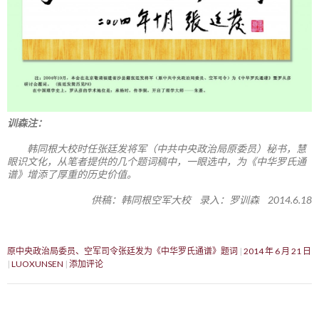
训森注：
韩同根大校时任张廷发将军（中共中央政治局原委员）秘书，慧
眼识文化，从笔者提供的几个题词稿中，一眼选中，为《中华罗氏通
谱》增添了厚重的历史价值。
供稿：韩同根空军大校 录入：罗训森 2014.6.18
原中央政治局委员、空军司令张廷发为《中华罗氏通谱》题词
2014 年 6 月 21 日
LUOXUNSEN
添加评论