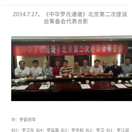
2014.7.27，《中华罗氏通谱》北京第二次座谈
会筹备会代表合影
中：罗箭将军
右5：罗卫东 右4：罗延禹 右3：罗克和 右2：罗卫 右1：罗江润