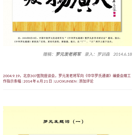
赠稿：
罗元发老将军
录入：罗训森 2014.6.18
2004.9.19，北京307医院座谈会，罗元发老将军向《中华罗氏通谱》编委会赠工
作指示条幅
2014 年 6 月 21 日
LUOXUNSEN
添加评论