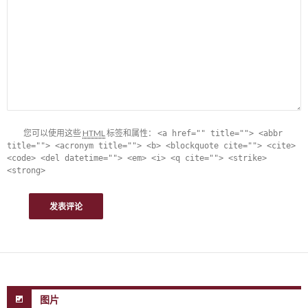
您可以使用这些
HTML
标签和属性：
<a href="" title=""> <abbr
title=""> <acronym title=""> <b> <blockquote cite=""> <cite>
<code> <del datetime=""> <em> <i> <q cite=""> <strike>
<strong>
图片