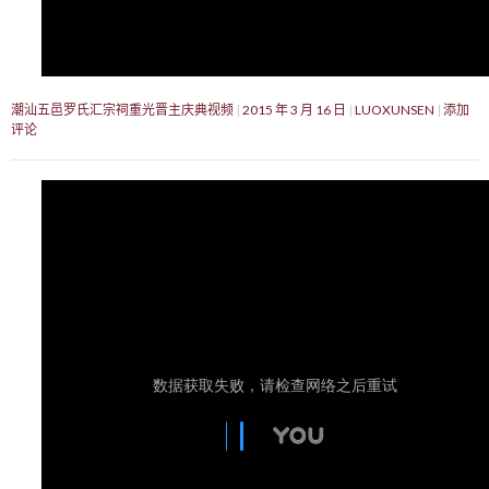
潮汕五邑罗氏汇宗祠重光晋主庆典视频
2015 年 3 月 16 日
LUOXUNSEN
添加
评论