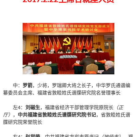
中：
罗箭
，少将，罗瑞卿大将之长子，中华罗氏通谱编
纂委员会主席、福建省敦睦姓氏谱牒研究院名誉理事长
左4：
刘磁生
，福建省经济干部管理学院原院长
（正
厅）
，
中共福建省敦睦姓氏谱牒研究院书记
，省敦睦姓氏谱
牒研究院荣誉院长
右4：
赵觉荣
，中共福建省龙岩市原书记
（地级市），
福