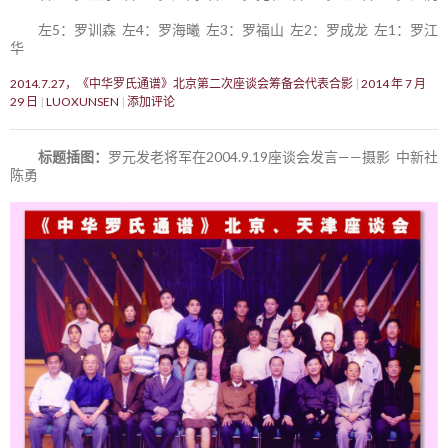
左5：罗训森 左4：罗海曦 左3：罗福山 左2：罗成龙 左1：罗江
华
2014.7.27，《中华罗氏通谱》北京第二次座谈会筹备会代表合影
2014 年 7 月
29 日
LUOXUNSEN
添加评论
标题插图：
罗元发老将军在2004.9.19座谈会发言——摄影 中新社
陈勇