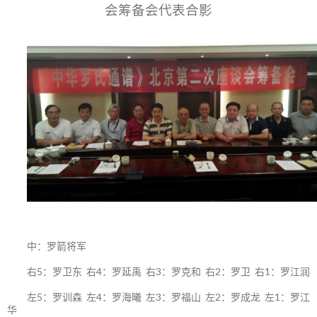
会筹备会代表合影
中：罗箭将军
右5：罗卫东 右4：罗延禹 右3：罗克和 右2：罗卫 右1：罗江润
左5：罗训森 左4：罗海曦 左3：罗福山 左2：罗成龙 左1：罗江
华