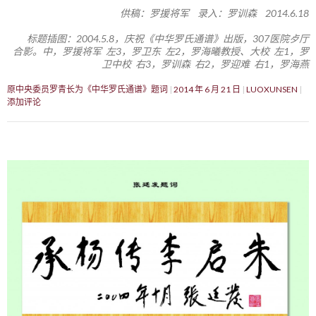
供稿：罗援将军 录入：罗训森 2014.6.18
标题插图：2004.5.8，庆祝《中华罗氏通谱》出版，307医院歺厅
合影。中，罗援将军 左3，罗卫东 左2，罗海曦教授、大校 左1，罗
卫中校 右3，罗训森 右2，罗迎难 右1，罗海燕
原中央委员罗青长为《中华罗氏通谱》题词
2014 年 6 月 21 日
LUOXUNSEN
添加评论