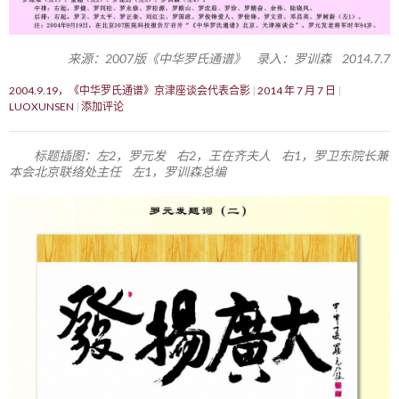
来源：2007版《中华罗氏通谱》 录入：罗训森 2014.7.7
2004.9.19，《中华罗氏通谱》京津座谈会代表合影
2014 年 7 月 7 日
LUOXUNSEN
添加评论
标题插图：左2，罗元发 右2，王在齐夫人 右1，罗卫东院长兼
本会北京联络处主任 左1，罗训森总编