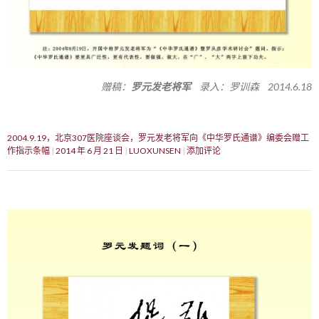
赠稿：
罗元发老将军
录入：罗训森 2014.6.18
2004.9.19，北京307医院座谈会，罗元发老将军向《中华罗氏通谱》编委会赠工
作指示条幅
2014 年 6 月 21 日
LUOXUNSEN
添加评论