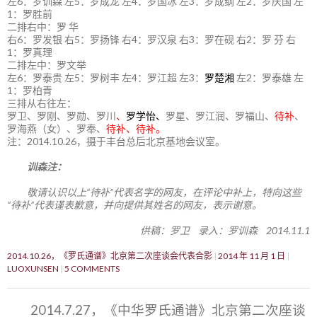
左6：罗训森 左5：罗成龙 左4：罗国冰 左3：罗成纲 左2：罗庆国 左
1：罗胜前
二排右中：罗 华
右6：罗发银 右5：罗扬锋 右4：罗汉泉 右3：罗在砚 右2：罗 芬 右
1：罗真理
二排左中：罗文举
左6：罗泰贵 左5：罗树丰 左4：罗江超 左3：
罗楚湘
左2：罗泰雄 左
1：罗柏青
三排从右往左：
罗卫、罗刚、罗勋、罗川
、
罗学怡、
罗星、罗江润、罗福山、
待补
、
罗海燕（女）、罗奉、
待补、待补。
注：2014.10.26，摄于丰台总后北京基地会议室。
训森注：
敬请认识以上“待补”代表名字的网友，在评论中补上，特向这些
“待补”代表谨表歉意，并向提供其姓名的网友，表示谢意。
供稿：罗卫 录入：罗训森 2014.11.1
2014.10.26，《罗氏通谱》北京第二次座谈会代表合影
2014 年 11 月 1 日
LUOXUNSEN
5 COMMENTS
2014.7.27，《中华罗氏通谱》北京第二次座谈