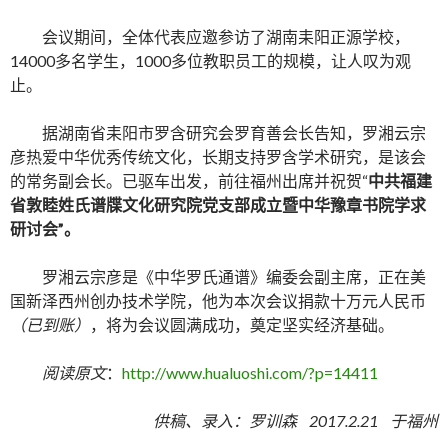
会议期间，全体代表应邀参访了湖南耒阳正源学校，
14000多名学生，1000多位教职员工的规模，让人叹为观
止。
据湖南省耒阳市罗含研究会罗育善会长告知，罗湘云宗
彦热爱中华优秀传统文化，长期支持罗含学术研究，是该会
的常务副会长。已驱车出发，前往福州出席并祝贺“
中共福建
省敦睦姓氏谱牒文化研究院党支部成立暨中华豫章书院学求
研讨会”。
罗湘云宗彦是《中华罗氏通谱》编委会副主席，正在美
国新泽西州创办技术学院，他为本次会议捐款十万元人民币
（已到账）
，将为会议圆满成功，奠定坚实经济基础。
阅读原文
：
http://www.hualuoshi.com/?p=14411
供稿、录入：罗训森 2017.2.21 于福州