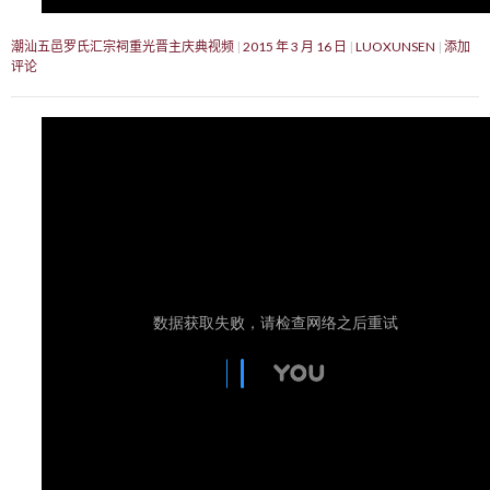
潮汕五邑罗氏汇宗祠重光晋主庆典视频
2015 年 3 月 16 日
LUOXUNSEN
添加
评论