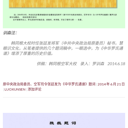
训森注：
韩同根大校时任张廷发将军（中共中央政治局原委员）秘书，慧
眼识文化，从笔者提供的几个题词稿中，一眼选中，为《中华罗氏通
谱》增添了厚重的历史价值。
供稿：韩同根空军大校 录入：罗训森 2014.6.18
原中央政治局委员、空军司令张廷发为《中华罗氏通谱》题词
2014 年 6 月 21 日
LUOXUNSEN
添加评论