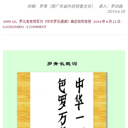
供稿：罗青（原广东省外经贸委主任） 录入：罗训森
2014.6.18
1999.10，罗元发老将军为《中华罗氏通谱》确定指导思想
2014 年 6 月 21 日
LUOXUNSEN
1 COMMENT