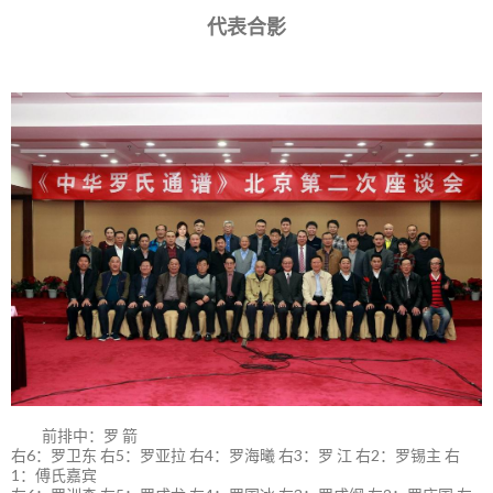
代表合影
前排中：罗 箭
右6：罗卫东 右5：罗亚拉 右4：罗海曦 右3：罗 江 右2：罗锡主 右
1：傅氏嘉宾