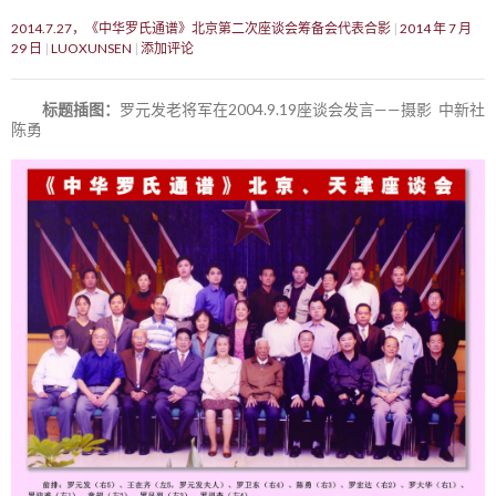
2014.7.27，《中华罗氏通谱》北京第二次座谈会筹备会代表合影
2014 年 7 月
29 日
LUOXUNSEN
添加评论
标题插图：
罗元发老将军在2004.9.19座谈会发言——摄影 中新社
陈勇