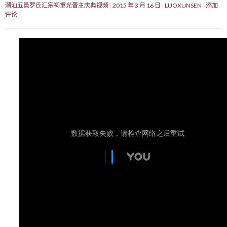
潮汕五邑罗氏汇宗祠重光晋主庆典视频
2015 年 3 月 16 日
LUOXUNSEN
添加
评论