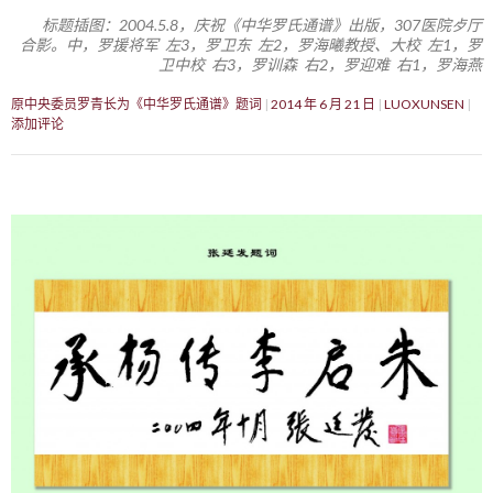
标题插图：2004.5.8，庆祝《中华罗氏通谱》出版，307医院歺厅
合影。中，罗援将军 左3，罗卫东 左2，罗海曦教授、大校 左1，罗
卫中校 右3，罗训森 右2，罗迎难 右1，罗海燕
原中央委员罗青长为《中华罗氏通谱》题词
2014 年 6 月 21 日
LUOXUNSEN
添加评论