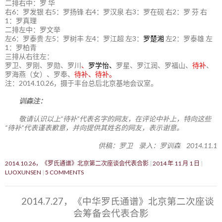
二排右中：罗 华
右6：罗发银 右5：罗扬锋 右4：罗汉泉 右3：罗在砚 右2：罗 芬 右
1：罗真理
二排左中：罗文举
左6：罗泰贵 左5：罗树丰 左4：罗江超 左3：
罗楚湘
左2：罗泰雄 左
1：罗柏青
三排从右往左：
罗卫、罗刚、罗勋、罗川
、
罗学怡、
罗星、罗江润、罗福山、
待补
、
罗海燕（女）、罗奉、
待补、待补。
注：2014.10.26，摄于丰台总后北京基地会议室。
训森注：
敬请认识以上“待补”代表名字的网友，在评论中补上，特向这些
“待补”代表谨表歉意，并向提供其姓名的网友，表示谢意。
供稿：罗卫 录入：罗训森 2014.11.1
2014.10.26，《罗氏通谱》北京第二次座谈会代表合影
2014 年 11 月 1 日
LUOXUNSEN
5 COMMENTS
2014.7.27，《中华罗氏通谱》北京第二次座谈
会筹备会代表合影