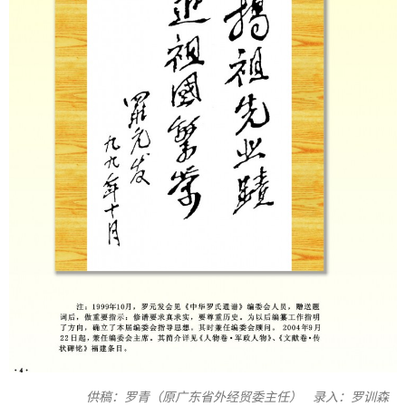
供稿：罗青（原广东省外经贸委主任） 录入：罗训森