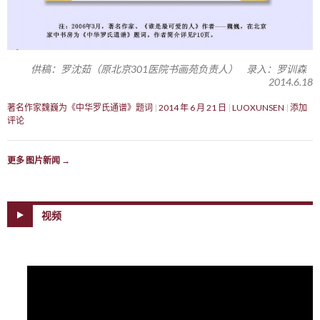
供稿：罗沈茹（原北京301医院书画苑负责人） 录入：罗训森
2014.6.18
著名作家魏巍为《中华罗氏通谱》题词
2014 年 6 月 21 日
LUOXUNSEN
添加
评论
更多 图片新闻
→
视频