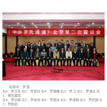
前排中：罗 箭
右6：罗卫东 右5：罗亚拉 右4：罗海曦 右3：罗 江 右2：罗锡主 右
1：傅氏嘉宾
左6：罗训森 左5：罗成龙 左4：罗国冰 左3：罗成纲 左2：罗庆国 左
1：罗胜前