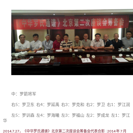
中：罗箭将军
右5：罗卫东 右4：罗延禹 右3：罗克和 右2：罗卫 右1：罗江润
左5：罗训森 左4：罗海曦 左3：罗福山 左2：罗成龙 左1：罗江
华
2014.7.27，《中华罗氏通谱》北京第二次座谈会筹备会代表合影
2014 年 7 月