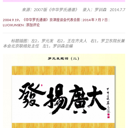
来源：2007版《中华罗氏通谱》 录入：罗训森 2014.7.7
2004.9.19，《中华罗氏通谱》京津座谈会代表合影
2014 年 7 月 7 日
LUOXUNSEN
添加评论
标题插图：左2，罗元发 右2，王在齐夫人 右1，罗卫东院长兼
本会北京联络处主任 左1，罗训森总编