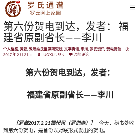
SKIP TO CONTENT
第六份贺电到达，发者： 福
建省原副省长——李川
个人档案
,
党建
,
敦睦姓氏谱牒研究院
,
文字资讯
,
李川
,
罗氏资讯
,
贺电贺信
2017 年 2 月 21 日
LUOXUNSEN
添加评论
第六份贺电到达，发者：
福建省原副省长——李川
［罗谱2017.2.21福州讯（罗训森）］
今天，秘书处收
到第六份贺电，是首份以对联形式发出的贺电。