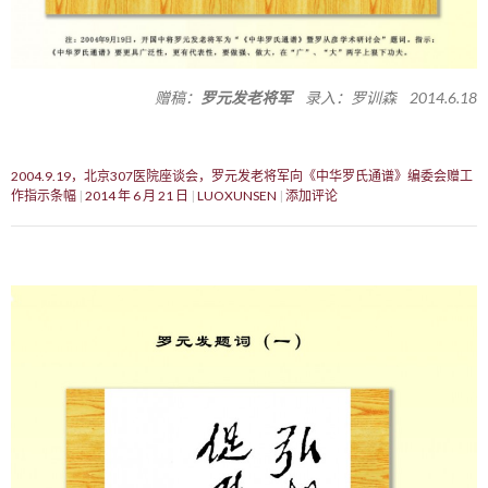
赠稿：
罗元发老将军
录入：罗训森 2014.6.18
2004.9.19，北京307医院座谈会，罗元发老将军向《中华罗氏通谱》编委会赠工
作指示条幅
2014 年 6 月 21 日
LUOXUNSEN
添加评论