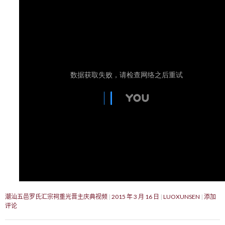
潮汕五邑罗氏汇宗祠重光晋主庆典视频
2015 年 3 月 16 日
LUOXUNSEN
添加
评论