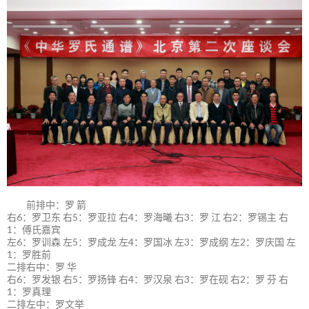
前排中：罗 箭
右6：罗卫东 右5：罗亚拉 右4：罗海曦 右3：罗 江 右2：罗锡主 右
1：傅氏嘉宾
左6：罗训森 左5：罗成龙 左4：罗国冰 左3：罗成纲 左2：罗庆国 左
1：罗胜前
二排右中：罗 华
右6：罗发银 右5：罗扬锋 右4：罗汉泉 右3：罗在砚 右2：罗 芬 右
1：罗真理
二排左中：罗文举