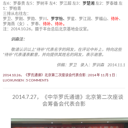
左6：罗泰贵 左5：罗树丰 左4：罗江超 左3：
罗楚湘
左2：罗泰雄 左
1：罗柏青
三排从右往左：
罗卫、罗刚、罗勋、罗川
、
罗学怡、
罗星、罗江润、罗福山、
待补
、
罗海燕（女）、罗奉、
待补、待补。
注：2014.10.26，摄于丰台总后北京基地会议室。
训森注：
敬请认识以上“待补”代表名字的网友，在评论中补上，特向这些
“待补”代表谨表歉意，并向提供其姓名的网友，表示谢意。
供稿：罗卫 录入：罗训森 2014.11.1
2014.10.26，《罗氏通谱》北京第二次座谈会代表合影
2014 年 11 月 1 日
LUOXUNSEN
5 COMMENTS
2014.7.27，《中华罗氏通谱》北京第二次座谈
会筹备会代表合影