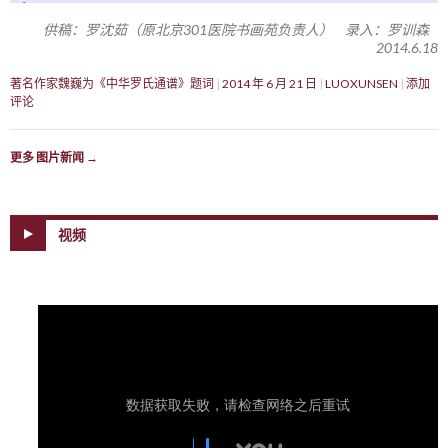
供稿：罗沈茹（原北京301医院书画苑负责人） 录入：罗训森
2014.6.18
著名作家魏巍为《中华罗氏通谱》题词
2014 年 6 月 21 日
LUOXUNSEN
添加
评论
更多 图片新闻
→
视频