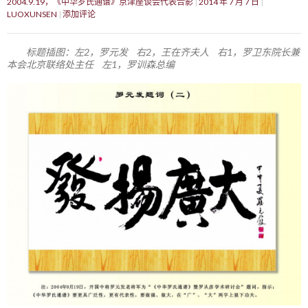
2004.9.19，《中华罗氏通谱》京津座谈会代表合影
2014 年 7 月 7 日
LUOXUNSEN
添加评论
标题插图：左2，罗元发 右2，王在齐夫人 右1，罗卫东院长兼
本会北京联络处主任 左1，罗训森总编