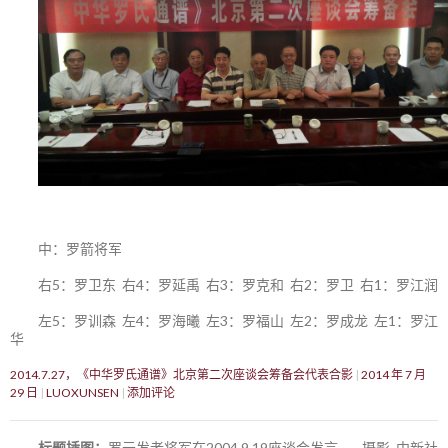
中：罗箭将军
右5：罗卫东 右4：罗延禹 右3：罗克和 右2：罗卫 右1：罗江润
左5：罗训森 左4：罗海曦 左3：罗福山 左2：罗成龙 左1：罗江
华
2014.7.27，《中华罗氏通谱》北京第二次座谈会筹备会代表合影
2014 年 7 月
29 日
LUOXUNSEN
添加评论
标题插图：
罗元发老将军在2004.9.19座谈会发言——摄影 中新社