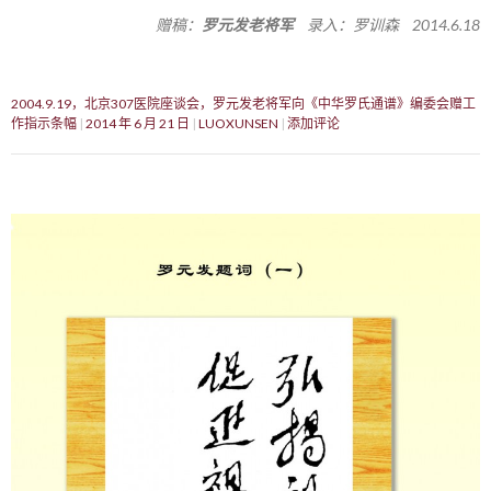
赠稿：
罗元发老将军
录入：罗训森 2014.6.18
2004.9.19，北京307医院座谈会，罗元发老将军向《中华罗氏通谱》编委会赠工
作指示条幅
2014 年 6 月 21 日
LUOXUNSEN
添加评论