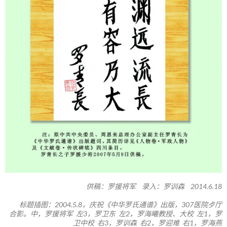
供稿：罗援将军 录入：罗训森 2014.6.18
标题插图：2004.5.8，庆祝《中华罗氏通谱》出版，307医院歺厅
合影。中，罗援将军 左3，罗卫东 左2，罗海曦教授、大校 左1，罗
卫中校 右3，罗训森 右2，罗迎难 右1，罗海燕