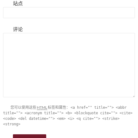
站点
评论
您可以使用这些
HTML
标签和属性：
<a href="" title=""> <abbr
title=""> <acronym title=""> <b> <blockquote cite=""> <cite>
<code> <del datetime=""> <em> <i> <q cite=""> <strike>
<strong>