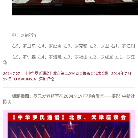
中：罗箭将军
右5：罗卫东 右4：罗延禹 右3：罗克和 右2：罗卫 右1：罗江润
左5：罗训森 左4：罗海曦 左3：罗福山 左2：罗成龙 左1：罗江
华
2014.7.27，《中华罗氏通谱》北京第二次座谈会筹备会代表合影
2014 年 7 月
29 日
LUOXUNSEN
添加评论
标题插图：
罗元发老将军在2004.9.19座谈会发言——摄影 中新社
陈勇