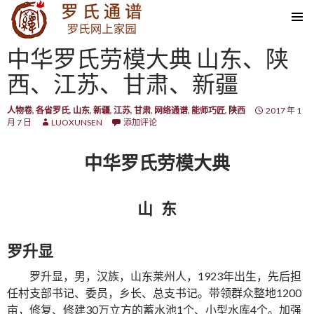
SKIP TO CONTENT
中华罗氏劳模大典 山东、陕
西、江苏、甘肃、新疆
人物卷
,
各省罗氏
,
山东
,
新疆
,
江苏
,
甘肃
,
网络通谱
,
能师巧匠
,
陕西
2017 年 1
月 7 日
LUOXUNSEN
添加评论
中华罗氏劳模大典
山 东
罗升显
罗升显，男，汉族，山东莱州人，1923年出生，先后担
任村支部书记、委员，乡长、总支书记。带领群众整地1200
亩，修复、修建30万立方的蓄水池1个、小型水库4个。加强