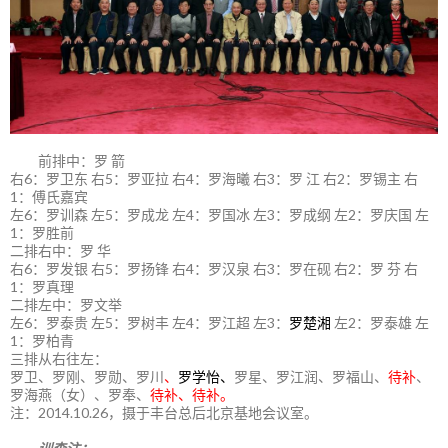
前排中：罗 箭
右6：罗卫东 右5：罗亚拉 右4：罗海曦 右3：罗 江 右2：罗锡主 右
1：傅氏嘉宾
左6：罗训森 左5：罗成龙 左4：罗国冰 左3：罗成纲 左2：罗庆国 左
1：罗胜前
二排右中：罗 华
右6：罗发银 右5：罗扬锋 右4：罗汉泉 右3：罗在砚 右2：罗 芬 右
1：罗真理
二排左中：罗文举
左6：罗泰贵 左5：罗树丰 左4：罗江超 左3：
罗楚湘
左2：罗泰雄 左
1：罗柏青
三排从右往左：
罗卫、罗刚、罗勋、罗川
、
罗学怡、
罗星、罗江润、罗福山、
待补
、
罗海燕（女）、罗奉、
待补、待补。
注：2014.10.26，摄于丰台总后北京基地会议室。