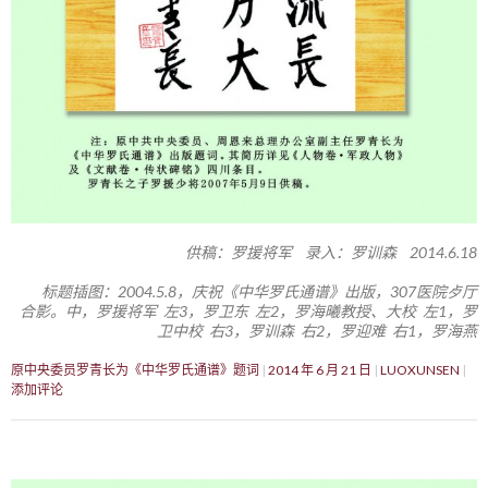
供稿：罗援将军 录入：罗训森 2014.6.18
标题插图：2004.5.8，庆祝《中华罗氏通谱》出版，307医院歺厅
合影。中，罗援将军 左3，罗卫东 左2，罗海曦教授、大校 左1，罗
卫中校 右3，罗训森 右2，罗迎难 右1，罗海燕
原中央委员罗青长为《中华罗氏通谱》题词
2014 年 6 月 21 日
LUOXUNSEN
添加评论