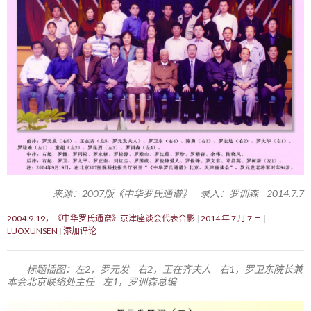
来源：2007版《中华罗氏通谱》 录入：罗训森 2014.7.7
2004.9.19，《中华罗氏通谱》京津座谈会代表合影
2014 年 7 月 7 日
LUOXUNSEN
添加评论
标题插图：左2，罗元发 右2，王在齐夫人 右1，罗卫东院长兼
本会北京联络处主任 左1，罗训森总编