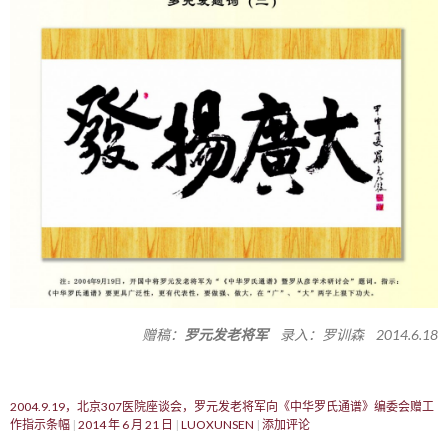
赠稿：
罗元发老将军
录入：罗训森 2014.6.18
2004.9.19，北京307医院座谈会，罗元发老将军向《中华罗氏通谱》编委会赠工
作指示条幅
2014 年 6 月 21 日
LUOXUNSEN
添加评论