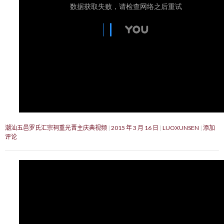
潮汕五邑罗氏汇宗祠重光晋主庆典视频
2015 年 3 月 16 日
LUOXUNSEN
添加
评论