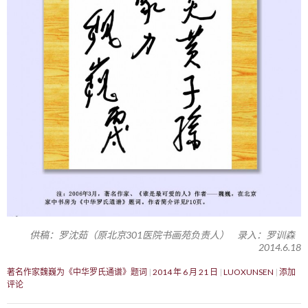
供稿：罗沈茹（原北京301医院书画苑负责人） 录入：罗训森
2014.6.18
著名作家魏巍为《中华罗氏通谱》题词
2014 年 6 月 21 日
LUOXUNSEN
添加
评论