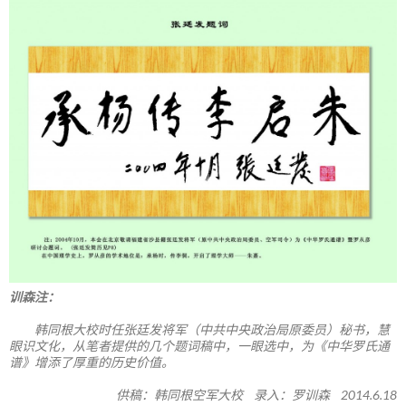
训森注：
韩同根大校时任张廷发将军（中共中央政治局原委员）秘书，慧
眼识文化，从笔者提供的几个题词稿中，一眼选中，为《中华罗氏通
谱》增添了厚重的历史价值。
供稿：韩同根空军大校 录入：罗训森 2014.6.18