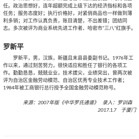
任。政治思想好，连年超额完成上级下达的经济指标和各项
任务；服务态度好；执行价格好，对紧俏商品也一样做到薄
利多销；对工作认真负责，账目清楚，不出差错；团结同
志。多次被评为商业系统先进工作者、哈密市“三八”红旗手。
罗新平
罗新平，男，汉族，新疆且末县县委副书记。1976年工
作以来，通过刻苦努力，很快适应和胜任了银行的各项工
作。勤勤恳恳，兢兢业业，技术拔尖，业绩突出，曾两次被
评为自治区金融劳动模范、自治区优秀专业技术工作者；
1984年被工商银行总行授予全国金融劳动模范称号。
来源：2007年版《中华罗氏通谱》 录入：罗训森
2017.1.7 于厦门