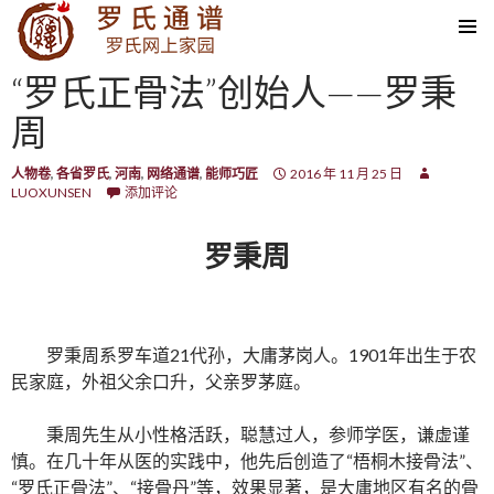
SKIP TO CONTENT
“罗氏正骨法”创始人——罗秉
周
人物卷
,
各省罗氏
,
河南
,
网络通谱
,
能师巧匠
2016 年 11 月 25 日
LUOXUNSEN
添加评论
罗秉周
罗秉周系罗车道21代孙，大庸茅岗人。1901年出生于农
民家庭，外祖父余口升，父亲罗茅庭。
秉周先生从小性格活跃，聪慧过人，参师学医，谦虚谨
慎。在几十年从医的实践中，他先后创造了“梧桐木接骨法”、
“罗氏正骨法”、“接骨丹”等，效果显著，是大庸地区有名的骨