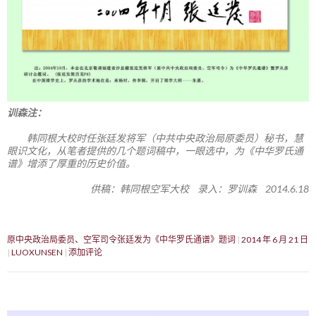
训森注：
韩同根大校时任张廷发将军（中共中央政治局原委员）秘书，慧
眼识文化，从笔者提供的几个题词稿中，一眼选中，为《中华罗氏通
谱》增添了厚重的历史价值。
供稿：韩同根空军大校 录入：罗训森 2014.6.18
原中央政治局委员、空军司令张廷发为《中华罗氏通谱》题词
2014 年 6 月 21 日
LUOXUNSEN
添加评论