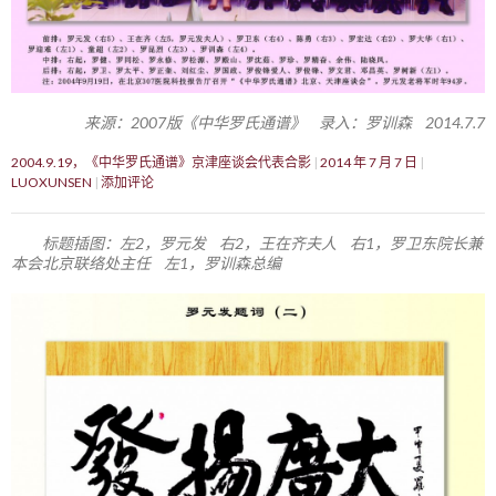
来源：2007版《中华罗氏通谱》 录入：罗训森 2014.7.7
2004.9.19，《中华罗氏通谱》京津座谈会代表合影
2014 年 7 月 7 日
LUOXUNSEN
添加评论
标题插图：左2，罗元发 右2，王在齐夫人 右1，罗卫东院长兼
本会北京联络处主任 左1，罗训森总编