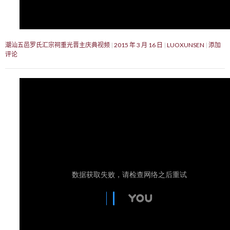
潮汕五邑罗氏汇宗祠重光晋主庆典视频
2015 年 3 月 16 日
LUOXUNSEN
添加
评论