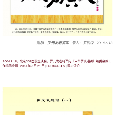
赠稿：
罗元发老将军
录入：罗训森 2014.6.18
2004.9.19，北京307医院座谈会，罗元发老将军向《中华罗氏通谱》编委会赠工
作指示条幅
2014 年 6 月 21 日
LUOXUNSEN
添加评论