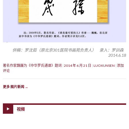
供稿：罗沈茹（原北京301医院书画苑负责人） 录入：罗训森
2014.6.18
著名作家魏巍为《中华罗氏通谱》题词
2014 年 6 月 21 日
LUOXUNSEN
添加
评论
更多 图片新闻
→
视频