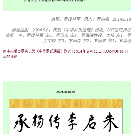
供稿：罗援将军 录入：罗训森 2014.6.18
标题插图：2004.5.8，庆祝《中华罗氏通谱》出版，307医院歺厅
合影。中，罗援将军 左3，罗卫东 左2，罗海曦教授、大校 左1，罗
卫中校 右3，罗训森 右2，罗迎难 右1，罗海燕
原中央委员罗青长为《中华罗氏通谱》题词
2014 年 6 月 21 日
LUOXUNSEN
添加评论