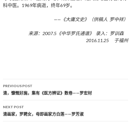
科中医。1969年病逝，终年69岁。
——《大庸文史》（供稿人 罗中祥）
来源：2007.5《中华罗氏通谱》 录入：罗训森
2016.11.25 于福州
PREVIOUS POST
Post navigation
清，慷慨好施，集有《医方辨证》数卷——罗宏材
NEXT POST
清画家，罗聘女，母即画家方白莲——罗芳淑