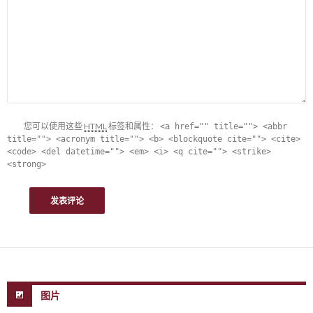
您可以使用这些
HTML
标签和属性：
<a href="" title=""> <abbr
title=""> <acronym title=""> <b> <blockquote cite=""> <cite>
<code> <del datetime=""> <em> <i> <q cite=""> <strike>
<strong>
图片