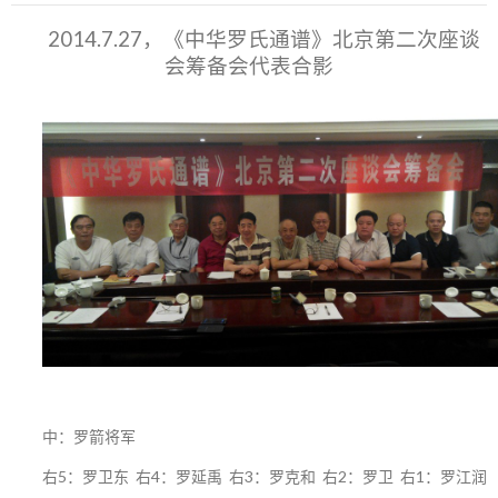
2014.7.27，《中华罗氏通谱》北京第二次座谈
会筹备会代表合影
中：罗箭将军
右5：罗卫东 右4：罗延禹 右3：罗克和 右2：罗卫 右1：罗江润