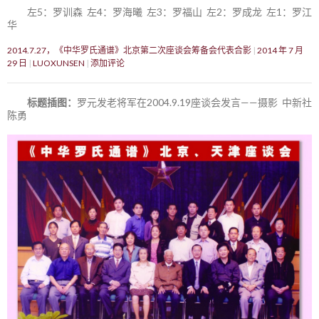
左5：罗训森 左4：罗海曦 左3：罗福山 左2：罗成龙 左1：罗江
华
2014.7.27，《中华罗氏通谱》北京第二次座谈会筹备会代表合影
2014 年 7 月
29 日
LUOXUNSEN
添加评论
标题插图：
罗元发老将军在2004.9.19座谈会发言——摄影 中新社
陈勇