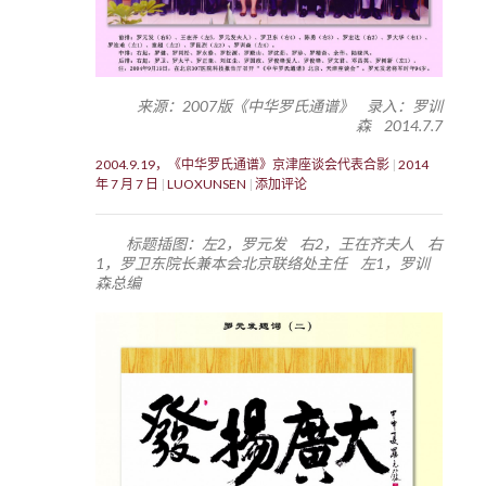
来源：2007版《中华罗氏通谱》 录入：罗训
森 2014.7.7
2004.9.19，《中华罗氏通谱》京津座谈会代表合影
2014
年 7 月 7 日
LUOXUNSEN
添加评论
标题插图：左2，罗元发 右2，王在齐夫人 右
1，罗卫东院长兼本会北京联络处主任 左1，罗训
森总编