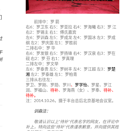
所
门
前排中：罗 箭
右6：罗卫东 右5：罗亚拉 右4：罗海曦 右3：罗 江
右2：罗锡主 右1：傅氏嘉宾
左6：罗训森 左5：罗成龙 左4：罗国冰 左3：罗成
社
纲 左2：罗庆国 左1：罗胜前
二排右中：罗 华
于
右6：罗发银 右5：罗扬锋 右4：罗汉泉 右3：罗在
砚 右2：罗 芬 右1：罗真理
州
二排左中：罗文举
左6：罗泰贵 左5：罗树丰 左4：罗江超 左3：
罗楚
湘
左2：罗泰雄 左1：罗柏青
三排从右往左：
罗卫、罗刚、罗勋、罗川
、
罗学怡、
罗星、罗江
润、罗福山、
待补
、罗海燕（女）、罗奉、
待补、
待补。
注：2014.10.26，摄于丰台总后北京基地会议室。
训森注：
敬请认识以上“待补”代表名字的网友，在评论中
补上，特向这些“待补”代表谨表歉意，并向提供其姓