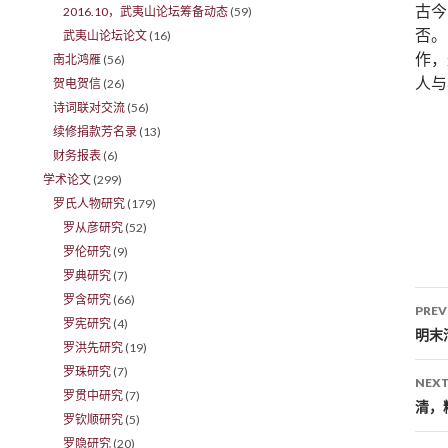
古今
2016.10，武夷山论坛筹备动态
(59)
否。
武夷山论坛论文
(16)
作，
南北鸿雁
(56)
人与
贺电贺信
(26)
诗词联对交流
(56)
续修捐款芳名录
(13)
财务报表
(6)
学术论文
(299)
罗氏人物研究
(179)
罗从彦研究
(52)
罗伦研究
(9)
罗典研究
(7)
罗含研究
(66)
PREV
罗宪研究
(4)
Po
明末
罗洪先研究
(19)
罗珠研究
(7)
NEXT
罗贯中研究
(7)
清，
罗钦顺研究
(5)
罗隐研究
(20)