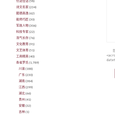
仕进佳话
(58)
诗文名家
(234)
懿德高逸
(62)
能师巧匠
(30)
军政人物
(306)
科技专家
(22)
浩气长存
(76)
文化教育
(91)
文艺体育
(51)
<acr
工商精英
(40)
date
各省罗氏
(1,789)
川渝
(188)
广东
(230)
湖南
(384)
江西
(299)
湖北
(66)
贵州
(41)
安徽
(32)
吉林
(1)