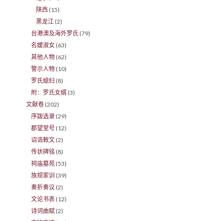
陕西
(15)
黑龙江
(2)
台港澳及海外罗氏
(79)
名嫒淑女
(63)
其他人物
(62)
警示人物
(10)
罗氏媳妇
(8)
附：罗氏女婿
(3)
文献卷
(202)
序跋选录
(29)
郡望堂号
(12)
诏诰敕文
(2)
传状碑铭
(8)
祠庙墓苑
(53)
族规家训
(39)
奏折奏议
(2)
文论书表
(12)
诗词曲赋
(2)