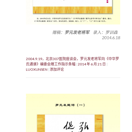
赠稿：
罗元发老将军
录入：罗训森
2014.6.18
2004.9.19，北京307医院座谈会，罗元发老将军向《中华罗
氏通谱》编委会赠工作指示条幅
2014 年 6 月 21 日
LUOXUNSEN
添加评论