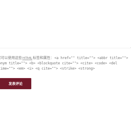
您可以使用这些
HTML
标签和属性：
<a href="" title=""> <abbr title="">
onym title=""> <b> <blockquote cite=""> <cite> <code> <del
time=""> <em> <i> <q cite=""> <strike> <strong>