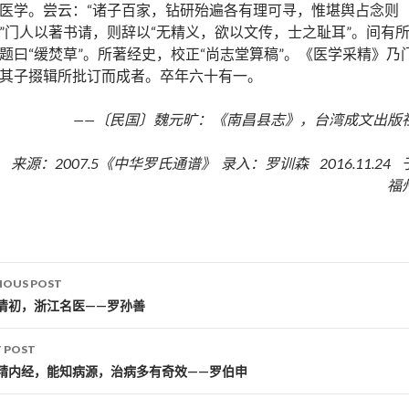
医学。尝云：“诸子百家，钻研殆遍各有理可寻，惟堪舆占念则
”门人以著书请，则辞以“无精义，欲以文传，士之耻耳”。间有
题曰“缓焚草”。所著经史，校正“尚志堂算稿”。《医学采精》乃
其子掇辑所批订而成者。卒年六十有一。
——〔民国〕魏元旷：《南昌县志》，台湾成文出版
来源：2007.5《中华罗氏通谱》 录入：罗训森 2016.11.24 
福
IOUS POST
st navigation
清初，浙江名医——罗孙善
 POST
精内经，能知病源，治病多有奇效——罗伯申