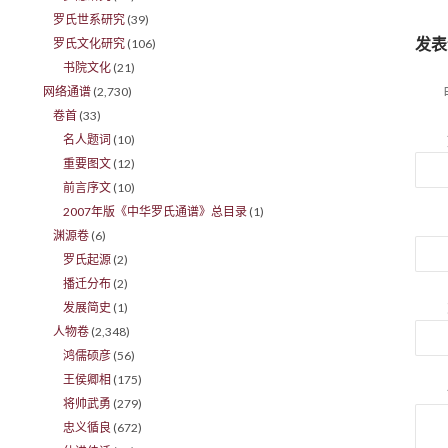
罗氏世系研究
(39)
发表
罗氏文化研究
(106)
书院文化
(21)
网络通谱
(2,730)
卷首
(33)
名人题词
(10)
重要图文
(12)
前言序文
(10)
2007年版《中华罗氏通谱》总目录
(1)
渊源卷
(6)
罗氏起源
(2)
播迁分布
(2)
发展简史
(1)
人物卷
(2,348)
鸿儒硕彦
(56)
王侯卿相
(175)
将帅武勇
(279)
忠义循良
(672)