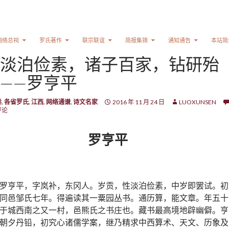
网络总祠
罗氏著作
联宗联谊
简报集锦
通知通告
本站简
淡泊俭素，诸子百家，钻研殆
——罗亨平
卷
,
各省罗氏
,
江西
,
网络通谱
,
诗文名家
2016 年 11 月 24 日
LUOXUNSEN
评论
罗亨平
罗亨平，字岚补，东冈人。岁贡，性淡泊俭素，中岁即罢试。初
同邑邹氏七年。得遍读其一粟园丛书。通历算，能文章。年五十
于城西南之又一村，邑熊氏之书庄也。藏书最高境地辟幽僻。亨
朝夕丹铅，初究心诸儒学案，继乃精求中西算术、天文、历象及