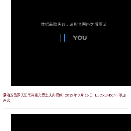
潮汕五邑罗氏汇宗祠重光晋主庆典视频
2015 年 3 月 16 日
LUOXUNSEN
添加
评论