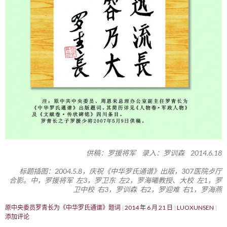
供稿：罗援将军 录入：罗训森 2014.6.18
标题插图：2004.5.8，庆祝《中华罗氏通谱》出版，307医院歺厅
合影。中，罗援将军 左3，罗卫东 左2，罗海曦教授、大校 左1，罗
卫中校 右3，罗训森 右2，罗迎难 右1，罗海燕
原中央委员罗青长为《中华罗氏通谱》题词
2014 年 6 月 21 日
LUOXUNSEN
添加评论