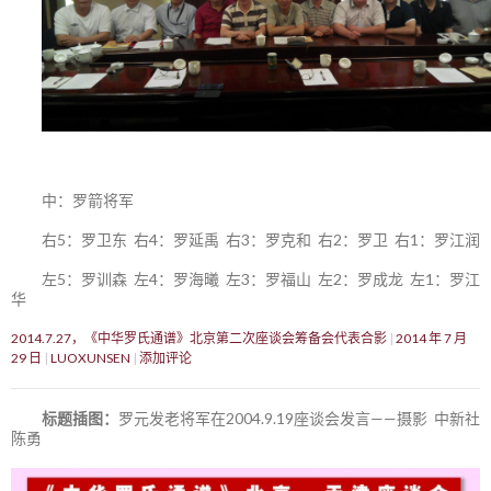
中：罗箭将军
右5：罗卫东 右4：罗延禹 右3：罗克和 右2：罗卫 右1：罗江润
左5：罗训森 左4：罗海曦 左3：罗福山 左2：罗成龙 左1：罗江
华
2014.7.27，《中华罗氏通谱》北京第二次座谈会筹备会代表合影
2014 年 7 月
29 日
LUOXUNSEN
添加评论
标题插图：
罗元发老将军在2004.9.19座谈会发言——摄影 中新社
陈勇