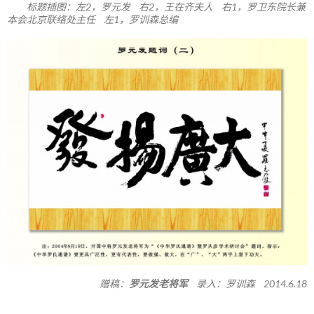
标题插图：左2，罗元发 右2，王在齐夫人 右1，罗卫东院长兼
本会北京联络处主任 左1，罗训森总编
赠稿：
罗元发老将军
录入：罗训森 2014.6.18