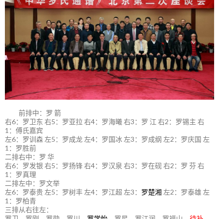
前排中：罗 箭
右6：罗卫东 右5：罗亚拉 右4：罗海曦 右3：罗 江 右2：罗锡主 右
1：傅氏嘉宾
左6：罗训森 左5：罗成龙 左4：罗国冰 左3：罗成纲 左2：罗庆国 左
1：罗胜前
二排右中：罗 华
右6：罗发银 右5：罗扬锋 右4：罗汉泉 右3：罗在砚 右2：罗 芬 右
1：罗真理
二排左中：罗文举
左6：罗泰贵 左5：罗树丰 左4：罗江超 左3：
罗楚湘
左2：罗泰雄 左
1：罗柏青
三排从右往左：
罗卫、罗刚、罗勋、罗川
、
罗学怡、
罗星、罗江润、罗福山、
待补
、