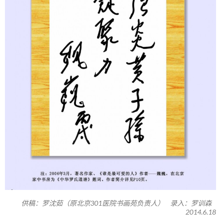
供稿：罗沈茹（原北京301医院书画苑负责人） 录入：罗训森
2014.6.18