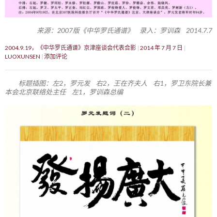
来源：2007版《中华罗氏通谱》 录入：罗训森 2014.7.7
2004.9.19，《中华罗氏通谱》京津座谈会代表合影
2014 年 7 月 7 日
LUOXUNSEN
添加评论
标题插图：左2，罗元发 右2，王在齐夫人 右1，罗卫东院长兼
本会北京联络处主任 左1，罗训森总编