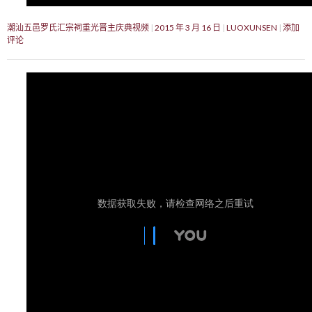
潮汕五邑罗氏汇宗祠重光晋主庆典视频
2015 年 3 月 16 日
LUOXUNSEN
添加
评论