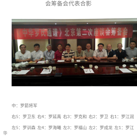
会筹备会代表合影
中：罗箭将军
右5：罗卫东 右4：罗延禹 右3：罗克和 右2：罗卫 右1：罗江润
左5：罗训森 左4：罗海曦 左3：罗福山 左2：罗成龙 左1：罗江
华