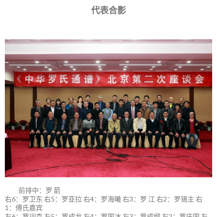
代表合影
前排中：罗 箭
右6：罗卫东 右5：罗亚拉 右4：罗海曦 右3：罗 江 右2：罗锡主 右
1：傅氏嘉宾
左6：罗训森 左5：罗成龙 左4：罗国冰 左3：罗成纲 左2：罗庆国 左