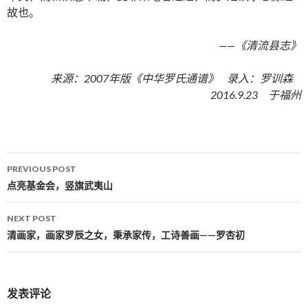
故也。
——《清流县志》
来源：2007年版《中华罗氏通谱》 录入：罗训森
2016.9.23 于福州
PREVIOUS POST
Post navigation
点亮基金会，竖旗武夷山
NEXT POST
清画家，画家罗辰之女，秉承家传，工诗善画——罗杏初
发表评论