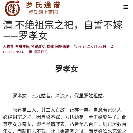
SKIP TO CONTENT
清.不绝祖宗之祀，自誓不嫁
——罗孝女
人物卷
,
各省罗氏
,
名嫒淑女
,
福建
,
网络通谱
2016 年 9 月 23 日
LUOXUNSEN
添加评论
罗孝女
罗孝女，三九姑者，清流人，保里罗姓祖姑。
原有弟三人，其二人亡故，止存一弟。自念若己适人，
必绝祖宗之祀，因自誓不嫁，力扶幼弟，至于婚娶生子。此
等孝女亦奇女，即当呈请旌表，乃延至八百户，则已历数百
年矣，而新旧志不载，此非秉笔者之过，而罗姓饮水忘源之