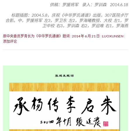
供稿：罗援将军 录入：罗训森 2014.6.18
标题插图：2004.5.8，庆祝《中华罗氏通谱》出版，307医院歺厅
合影。中，罗援将军 左3，罗卫东 左2，罗海曦教授、大校 左1，罗
卫中校 右3，罗训森 右2，罗迎难 右1，罗海燕
原中央委员罗青长为《中华罗氏通谱》题词
2014 年 6 月 21 日
LUOXUNSEN
添加评论