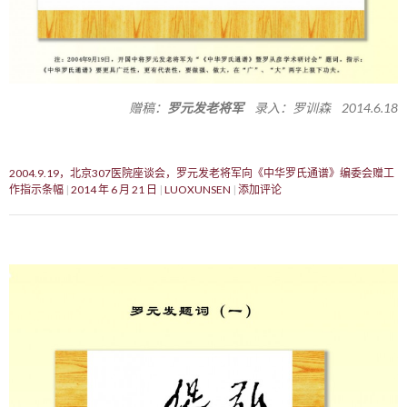
赠稿：
罗元发老将军
录入：罗训森 2014.6.18
2004.9.19，北京307医院座谈会，罗元发老将军向《中华罗氏通谱》编委会赠工
作指示条幅
2014 年 6 月 21 日
LUOXUNSEN
添加评论