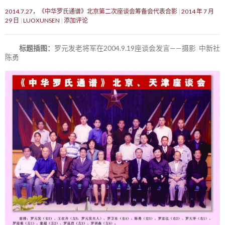
2014.7.27，《中华罗氏通谱》北京第二次座谈会筹备会代表合影
2014 年 7 月
29 日
LUOXUNSEN
添加评论
标题插图：
罗元发老将军在2004.9.19座谈会发言——摄影 中新社
陈勇