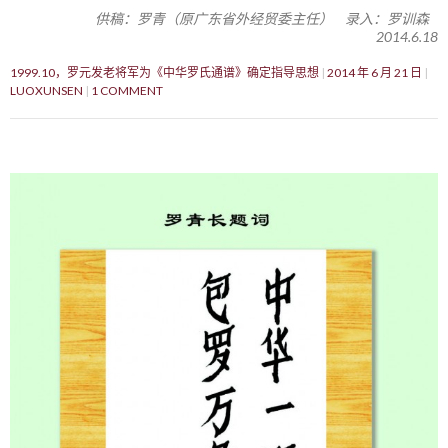
供稿：罗青（原广东省外经贸委主任） 录入：罗训森
2014.6.18
1999.10，罗元发老将军为《中华罗氏通谱》确定指导思想
2014 年 6 月 21 日
LUOXUNSEN
1 COMMENT