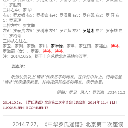
1：罗胜前
二排右中：罗 华
右6：罗发银 右5：罗扬锋 右4：罗汉泉 右3：罗在砚 右2：罗 芬 右
1：罗真理
二排左中：罗文举
左6：罗泰贵 左5：罗树丰 左4：罗江超 左3：
罗楚湘
左2：罗泰雄 左
1：罗柏青
三排从右往左：
罗卫、罗刚、罗勋、罗川
、
罗学怡、
罗星、罗江润、罗福山、
待补
、
罗海燕（女）、罗奉、
待补、待补。
注：2014.10.26，摄于丰台总后北京基地会议室。
训森注：
敬请认识以上“待补”代表名字的网友，在评论中补上，特向这些
“待补”代表谨表歉意，并向提供其姓名的网友，表示谢意。
供稿：罗卫 录入：罗训森 2014.11.1
2014.10.26，《罗氏通谱》北京第二次座谈会代表合影
2014 年 11 月 1 日
LUOXUNSEN
5 COMMENTS
2014.7.27，《中华罗氏通谱》北京第二次座谈