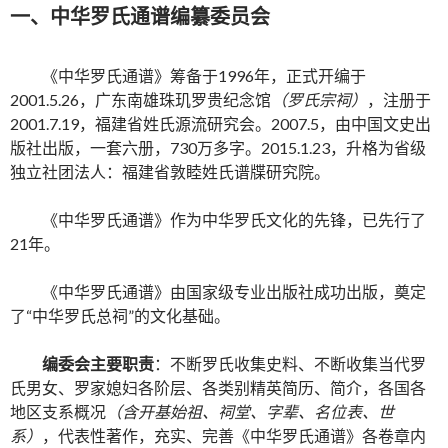
一、中华罗氏通谱编纂委员会
《中华罗氏通谱》筹备于1996年，正式开编于
2001.5.26，广东南雄珠玑罗贵纪念馆
（罗氏宗祠）
，注册于
2001.7.19，福建省姓氏源流研究会。2007.5，由中国文史出
版社出版，一套六册，730万多字。2015.1.23，升格为省级
独立社团法人：福建省敦睦姓氏谱牒研究院。
《中华罗氏通谱》作为中华罗氏文化的先锋，已先行了
21年。
《中华罗氏通谱》由国家级专业出版社成功出版，奠定
了“中华罗氏总祠”的文化基础。
编委会主要职责
：不断罗氏收集史料、不断收集当代罗
氏男女、罗家媳妇各阶层、各类别精英简历、简介，各国各
地区支系概况
（含开基始祖、祠堂、字辈、名位表、世
系）
，代表性著作，充实、完善《中华罗氏通谱》各卷章内