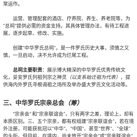
常运作。
运营、管理配套的酒店、疗养院、养生、养老院等，为
“总祠”提供必需的资金支持。其具体管理办法，有待工程进
展，逐步起草、修改、实施。
创建“中华罗氏总祠”，是一件罗氏历史大事，须慎之又
慎，一旦启动，决不允许成为烂尾工程。
总祠主要职责
：展示博大精深的中华罗氏优秀传统文
化，妥安罗氏列祖列宗之神灵
（以支系始迁祖为代表）
，提
供海内外罗氏寻根谒祖之场所及举办盛大罗氏文化活动等。
三、中华罗氏宗亲总会
（筹）
“宗亲会” 和“宗亲联谊会”，只有两字之差，理论上，却有
本质区别。三、五个宗亲，都有权组建“宗亲联谊会”，若在境
外注册，可能获批冠以“中华”、“中国”、甚至“世界”、“全球”
的头衔。但目前，在境内，尚未放开“宗亲会”或“宗亲联谊会”