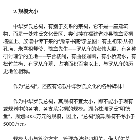
2. 规模大小
中华罗氏总祠，有别于支系的宗祠，它不是一座建筑
物，而是一处姓氏文化景区，类似挂在福建省沙县豫章贤祠
墙壁上、族谱中传下来的“豫章书院”示意图：有主祀宋·从祀
孔庙、朱熹祖师爷、豫章先生——罗从彦的宏伟大殿，有各种
研讨理学的圣地——亭台楼阁，有曲径通幽，有小桥流水，有
松竹兰梅，有罗从彦墓，占地面积百亩以上，与罗从彦的历
史地位相称。
作为“总祠”，还应有记载中华罗氏文化的各种碑林！
作为中华罗氏总祠，其规模不宜太小，即不能小于现有
或规划中的各地、各支系宗祠的规模。湖南株洲罗氏“明德
堂”，规划5000万元的规模，因此，“总祠”预算规模不得小于
5000万元。
规模大小与筹资方案、管理办法密切相关。偌大的“总