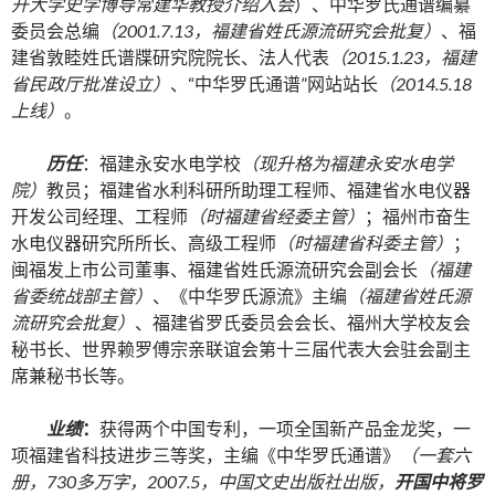
开大学史学博导常建华教授介绍入会
）、中华罗氏通谱编纂
委员会总编
（
2001.7.13
，福建省姓氏源流研究会批复）
、福
建省敦睦姓氏谱牒研究院院长、法人代表
（
2015.1.23
，福建
省民政厅批准设立）
、“中华罗氏通谱”网站站长
（
2014.5.18
上线
）
。
历任
：福建永安水电学校
（现升格为福建永安水电学
院）
教员；福建省水利科研所助理工程师、福建省水电仪器
开发公司经理、工程师
（时福建省经委主管）
；福州市奋生
水电仪器研究所所长、高级工程师
（时福建省科委主管）
；
闽福发上市公司董事、福建省姓氏源流研究会副会长
（福建
省委统战部主管）
、《中华罗氏源流》主编
（福建省姓氏源
流研究会批复）
、福建省罗氏委员会会长、福州大学校友会
秘书长、世界赖罗傅宗亲联谊会第十三届代表大会驻会副主
席兼秘书长等。
业绩
：
获得两个中国专利，一项全国新产品金龙奖，一
项福建省科技进步三等奖，主编《中华罗氏通谱》
（一套六
册，
730
多万字，
2007.5
，中国文史出版社出版，
开国中将罗