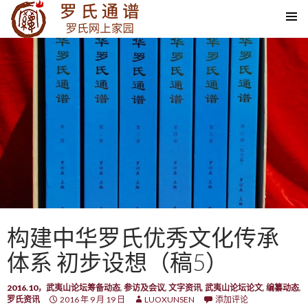
SKIP TO CONTENT
构建中华罗氏优秀文化传承
体系 初步设想（稿5）
2016.10，武夷山论坛筹备动态
,
参访及会议
,
文字资讯
,
武夷山论坛论文
,
编纂动态
,
罗氏资讯
2016 年 9 月 19 日
LUOXUNSEN
添加评论