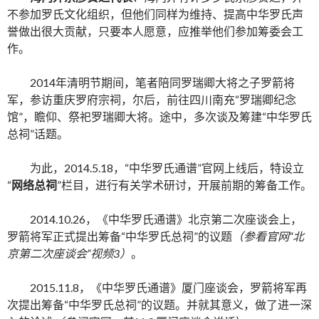
不参加罗氏文化组织，但他们同样为维持、提高中华罗氏声
誉做出很大贡献，只要本人愿意，应推举他们参加筹委会工
作。
2014年清明节期间，笔者陪同罗瑞卿大将之子罗箭将
军，参访重庆罗府宗祠，尔后，前往四川南充“罗瑞卿纪念
馆”，瞻仰、祭祀罗瑞卿大将。途中，多次谈及筹建“中华罗氏
总祠”话题。
为此，2014.5.18，“中华罗氏通谱”官网上线后，特设立
“
网络总祠
”栏目，进行有关学术研讨，开展前期的筹备工作。
2014.10.26，《中华罗氏通谱》北京第二次座谈会上，
罗箭将军正式提出筹备“中华罗氏总祠”的议题
（参看官网
“
北
京第二次座谈会
”
视频
3
）
。
2015.11.8，《中华罗氏通谱》厦门座谈会，罗箭将军再
次提出筹备“中华罗氏总祠”的议题。并就其意义，做了进一深