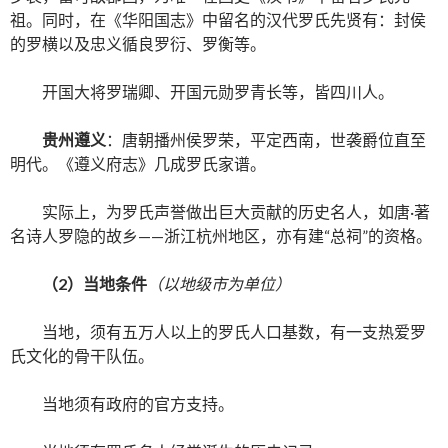
祖。同时，在《华阳国志》中留名的汉代罗氏先贤有：封侯
的罗横以及忠义循良罗衍、罗衡等。
开国大将罗瑞卿、开国元勋罗青长等，皆四川人。
贵州遵义
：唐朝播州侯罗荣，平定西南，世袭爵位直至
明代。《遵义府志》几成罗氏家谱。
实际上，为罗氏声誉做出巨大贡献的历史名人，如唐·著
名诗人罗隐的故乡——浙江杭州地区，亦有建“总祠”的资格。
（
2
）当地条件
（以地级市为单位）
当地，须有五万人以上的罗氏人口基数，有一支热爱罗
氏文化的骨干队伍。
当地须有政府的官方支持。