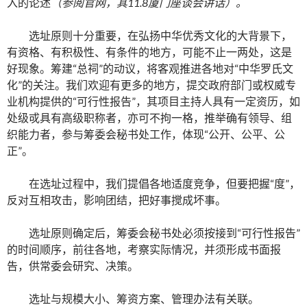
入的论述
（参阅官网，其
11.8
厦门座谈会讲话）。
选址原则十分重要，在弘扬中华优秀文化的大背景下，
有资格、有积极性、有条件的地方，可能不止一两处，这是
好现象。筹建“总祠”的动议，将客观推进各地对“中华罗氏文
化”的关注。我们欢迎有更多的地方，提交政府部门或权威专
业机构提供的“可行性报告”，其项目主持人具有一定资历，如
处级戓具有高级职称者，亦可不拘一格，推举确有领导、组
织能力者，参与筹委会秘书处工作，体现“公开、公平、公
正”。
在选址过程中，我们提倡各地适度竞争，但要把握“度”，
反对互相攻击，影响团结，把好事搅成坏事。
选址原则确定后，筹委会秘书处必须按接到“可行性报告”
的时间顺序，前往各地，考察实际情况，并须形成书面报
告，供常委会研究、决策。
选址与规模大小、筹资方案、管理办法有关联。