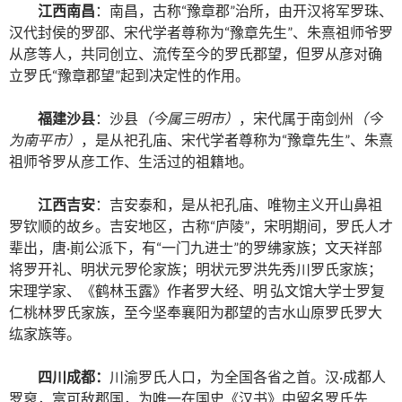
江西南昌
：南昌，古称“豫章郡”治所，由开汉将军罗珠、
汉代封侯的罗邵、宋代学者尊称为“豫章先生”、朱熹祖师爷罗
从彦等人，共同创立、流传至今的罗氏郡望，但罗从彦对确
立罗氏“豫章郡望”起到决定性的作用。
福建沙县
：沙县
（今属三明市）
，宋代属于南剑州
（今
为南平市）
，是从祀孔庙、宋代学者尊称为“豫章先生”、朱熹
祖师爷罗从彦工作、生活过的祖籍地。
江西吉安
：吉安泰和，是从祀孔庙、唯物主义开山鼻祖
罗钦顺的故乡。吉安地区，古称“庐陵”，宋明期间，罗氏人才
辈出，唐·崱公派下，有“一门九进士”的罗绋家族；文天祥部
将罗开礼、明状元罗伦家族；明状元罗洪先秀川罗氏家族；
宋理学家、《鹤林玉露》作者罗大经、明 弘文馆大学士罗复
仁桃林罗氏家族，至今坚奉襄阳为郡望的吉水山原罗氏罗大
纮家族等。
四川成都：
川渝罗氏人口，为全国各省之首。汉·成都人
罗裒，富可敌郡国，为唯一在国史《汉书》中留名罗氏先