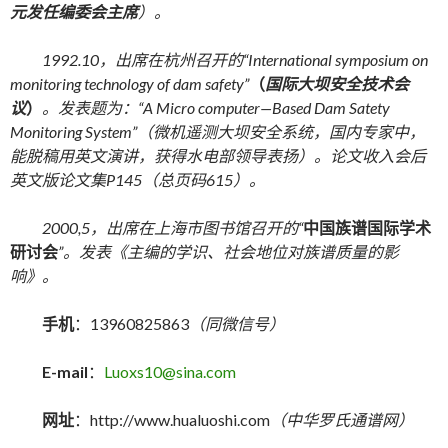
元发任编委会主席
）。
1992.10
，出席在杭州召开的
“International symposium on
monitoring technology of dam safety”
（
国际大坝安全技术会
议
）
。发表题为：
“A Micro computer—Based Dam Satety
Monitoring System”
（微机遥测大坝安全系统，国内专家中，
能脱稿用英文演讲，获得水电部领导表扬）。论文收入会后
英文版论文集
P145
（总页码
615
）。
2000,5
，出席在上海市图书馆召开的
“
中国族谱国际学术
研讨会
”
。发表《主编的学识、社会地位对族谱质量的影
响》。
手机
：13960825863
（同微信号）
E-mail
：
Luoxs10@sina.com
网址
：http://www.hualuoshi.com
（中华罗氏通谱网）