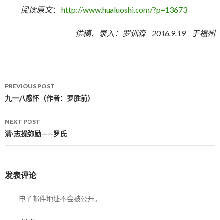
阅读原文
：
http://www.hualuoshi.com/?p=13673
供稿、录入：罗训森 2016.9.19 于福州
PREVIOUS POST
Post navigation
九一八感怀（作者：罗胜前）
NEXT POST
清·志操弥励——罗氏
发表评论
电子邮件地址不会被公开。