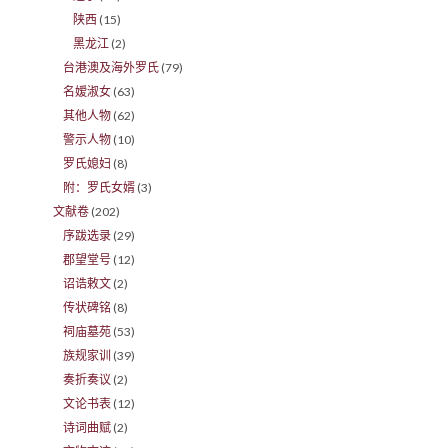
陕西
(15)
黑龙江
(2)
台港澳及海外罗氏
(79)
名嫒淑女
(63)
其他人物
(62)
警示人物
(10)
罗氏媳妇
(8)
附：罗氏女婿
(3)
文献卷
(202)
序跋选录
(29)
郡望堂号
(12)
诏诰敕文
(2)
传状碑铭
(8)
祠庙墓苑
(53)
族规家训
(39)
奏折奏议
(2)
文论书表
(12)
诗词曲赋
(2)