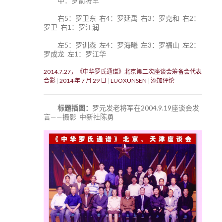
中：罗箭将军
右5：罗卫东 右4：罗延禹 右3：罗克和 右2：
罗卫 右1：罗江润
左5：罗训森 左4：罗海曦 左3：罗福山 左2：
罗成龙 左1：罗江华
2014.7.27，《中华罗氏通谱》北京第二次座谈会筹备会代表
合影
2014 年 7 月 29 日
LUOXUNSEN
添加评论
标题插图：
罗元发老将军在2004.9.19座谈会发
言——摄影 中新社陈勇