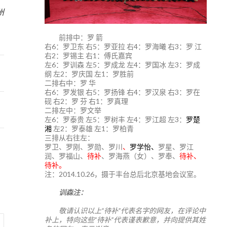
州
前排中：罗 箭
右6：罗卫东 右5：罗亚拉 右4：罗海曦 右3：罗 江
右2：罗锡主 右1：傅氏嘉宾
左6：罗训森 左5：罗成龙 左4：罗国冰 左3：罗成
纲 左2：罗庆国 左1：罗胜前
二排右中：罗 华
右6：罗发银 右5：罗扬锋 右4：罗汉泉 右3：罗在
砚 右2：罗 芬 右1：罗真理
二排左中：罗文举
左6：罗泰贵 左5：罗树丰 左4：罗江超 左3：
罗楚
湘
左2：罗泰雄 左1：罗柏青
三排从右往左：
罗卫、罗刚、罗勋、罗川
、
罗学怡、
罗星、罗江
润、罗福山、
待补
、罗海燕（女）、罗奉、
待补、
待补。
注：2014.10.26，摄于丰台总后北京基地会议室。
训森注：
敬请认识以上“待补”代表名字的网友，在评论中
补上，特向这些“待补”代表谨表歉意，并向提供其姓