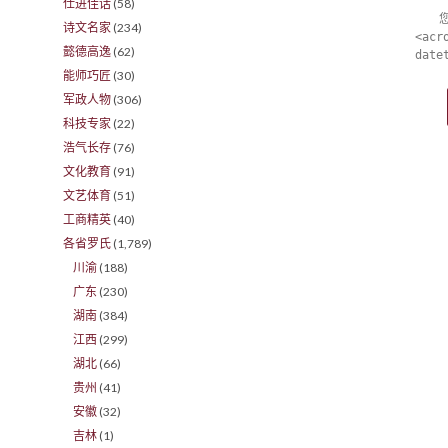
仕进佳话
(58)
诗文名家
(234)
<acr
懿德高逸
(62)
date
能师巧匠
(30)
军政人物
(306)
科技专家
(22)
浩气长存
(76)
文化教育
(91)
文艺体育
(51)
工商精英
(40)
各省罗氏
(1,789)
川渝
(188)
广东
(230)
湖南
(384)
江西
(299)
湖北
(66)
贵州
(41)
安徽
(32)
吉林
(1)