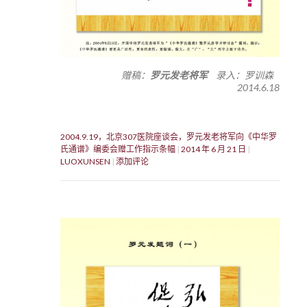
赠稿：
罗元发老将军
录入：罗训森
2014.6.18
2004.9.19，北京307医院座谈会，罗元发老将军向《中华罗
氏通谱》编委会赠工作指示条幅
2014 年 6 月 21 日
LUOXUNSEN
添加评论