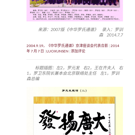
来源：2007版《中华罗氏通谱》 录入：罗训
森 2014.7.7
2004.9.19，《中华罗氏通谱》京津座谈会代表合影
2014
年 7 月 7 日
LUOXUNSEN
添加评论
标题插图：左2，罗元发 右2，王在齐夫人 右
1，罗卫东院长兼本会北京联络处主任 左1，罗训
森总编