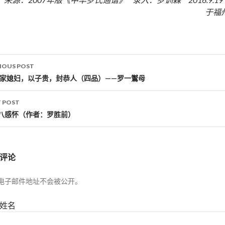
于福
IOUS POST
st navigation
罗家媳妇，以子贵，封恭人（四品）——罗一鸑母
 POST
八感怀（作者：罗胜前）
评论
电子邮件地址不会被公开。
姓名