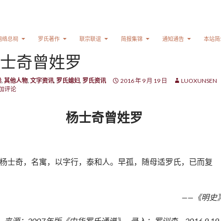
网络总祠
罗氏著作
联宗联谊
简报集锦
通知通告
本站简
士奇曾姓罗
卷
,
其他人物
,
文字资讯
,
罗氏媳妇
,
罗氏资讯
2016 年 9 月 19 日
LUOXUNSEN
加评论
杨士奇曾姓罗
杨士奇，名寓，以字行，泰和人。早孤，随母适罗氏，已而复
——《明史
来源：2007年版《中华罗氏通谱》 录入：罗训森 2016.9.1