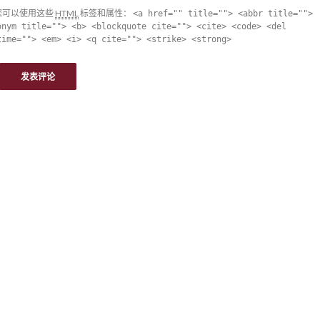
您可以使用这些
HTML
标签和属性：
<a href="" title=""> <abbr title="">
onym title=""> <b> <blockquote cite=""> <cite> <code> <del
time=""> <em> <i> <q cite=""> <strike> <strong>