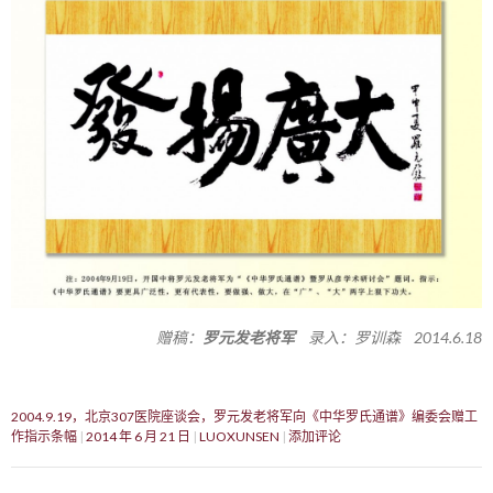
赠稿：
罗元发老将军
录入：罗训森 2014.6.18
2004.9.19，北京307医院座谈会，罗元发老将军向《中华罗氏通谱》编委会赠工
作指示条幅
2014 年 6 月 21 日
LUOXUNSEN
添加评论