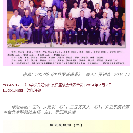
来源：2007版《中华罗氏通谱》 录入：罗训森 2014.7.7
2004.9.19，《中华罗氏通谱》京津座谈会代表合影
2014 年 7 月 7 日
LUOXUNSEN
添加评论
标题插图：左2，罗元发 右2，王在齐夫人 右1，罗卫东院长兼
本会北京联络处主任 左1，罗训森总编