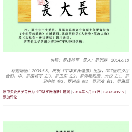
供稿：罗援将军 录入：罗训森 2014.6.18
标题插图：2004.5.8，庆祝《中华罗氏通谱》出版，307医院歺厅
合影。中，罗援将军 左3，罗卫东 左2，罗海曦教授、大校 左1，罗
卫中校 右3，罗训森 右2，罗迎难 右1，罗海燕
原中央委员罗青长为《中华罗氏通谱》题词
2014 年 6 月 21 日
LUOXUNSEN
添加评论