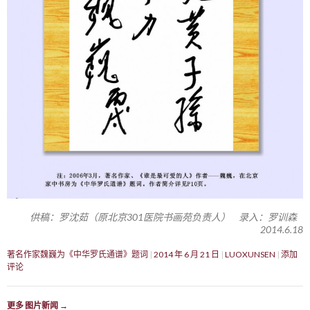
供稿：罗沈茹（原北京301医院书画苑负责人） 录入：罗训森
2014.6.18
著名作家魏巍为《中华罗氏通谱》题词
2014 年 6 月 21 日
LUOXUNSEN
添加
评论
更多 图片新闻
→