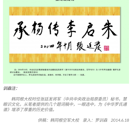
训森注：
韩同根大校时任张廷发将军（中共中央政治局原委员）秘书，慧
眼识文化，从笔者提供的几个题词稿中，一眼选中，为《中华罗氏通
谱》增添了厚重的历史价值。
供稿：韩同根空军大校 录入：罗训森 2014.6.18