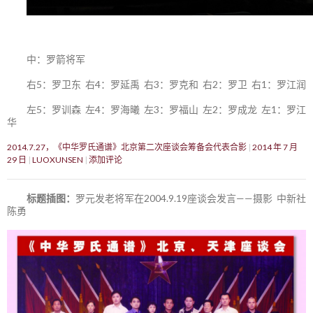
中：罗箭将军
右5：罗卫东 右4：罗延禹 右3：罗克和 右2：罗卫 右1：罗江润
左5：罗训森 左4：罗海曦 左3：罗福山 左2：罗成龙 左1：罗江
华
2014.7.27，《中华罗氏通谱》北京第二次座谈会筹备会代表合影
2014 年 7 月
29 日
LUOXUNSEN
添加评论
标题插图：
罗元发老将军在2004.9.19座谈会发言——摄影 中新社
陈勇