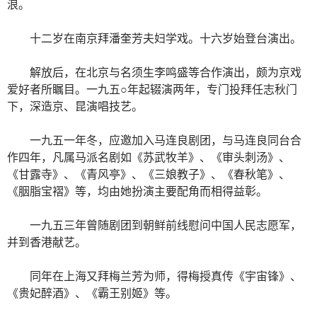
浪。
十二岁在南京拜潘奎芳夫妇学戏。十六岁始登台演出。
解放后，在北京与名须生李鸣盛等合作演出，颇为京戏
爱好者所瞩目。一九五○年起辍演两年，专门投拜任志秋门
下，深造京、昆演唱技艺。
一九五一年冬，应邀加入马连良剧团，与马连良同台合
作四年，凡属马派名剧如《苏武牧羊》、《审头刺汤》、
《甘露寺》、《青风亭》、《三娘教子》、《春秋笔》、
《胭脂宝褶》等，均由她扮演主要配角而相得益彰。
一九五三年曾随剧团到朝鲜前线慰问中国人民志愿军，
并到香港献艺。
同年在上海又拜梅兰芳为师，得梅授真传《宇宙锋》、
《贵妃醉酒》、《霸王别姬》等。