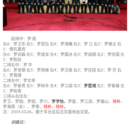
前排中：罗 箭
右6：罗卫东 右5：罗亚拉 右4：罗海曦 右3：罗 江 右2：罗锡主 右
1：傅氏嘉宾
左6：罗训森 左5：罗成龙 左4：罗国冰 左3：罗成纲 左2：罗庆国 左
1：罗胜前
二排右中：罗 华
右6：罗发银 右5：罗扬锋 右4：罗汉泉 右3：罗在砚 右2：罗 芬 右
1：罗真理
二排左中：罗文举
左6：罗泰贵 左5：罗树丰 左4：罗江超 左3：
罗楚湘
左2：罗泰雄 左
1：罗柏青
三排从右往左：
罗卫、罗刚、罗勋、罗川
、
罗学怡、
罗星、罗江润、罗福山、
待补
、
罗海燕（女）、罗奉、
待补、待补。
注：2014.10.26，摄于丰台总后北京基地会议室。
训森注：