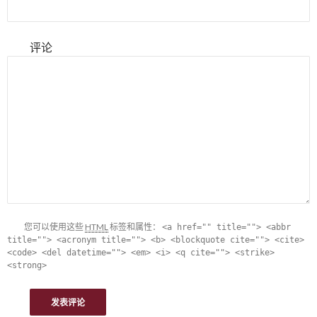
评论
您可以使用这些
HTML
标签和属性：
<a href="" title=""> <abbr
title=""> <acronym title=""> <b> <blockquote cite=""> <cite>
<code> <del datetime=""> <em> <i> <q cite=""> <strike>
<strong>