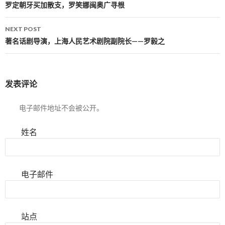
Post navigation
罗定朝牙买加散支，罗笑娜闽奥广寻根
NEXT POST
著名话剧导演，上海人民艺术剧院副院长——罗毅之
发表评论
电子邮件地址不会被公开。
姓名
电子邮件
站点