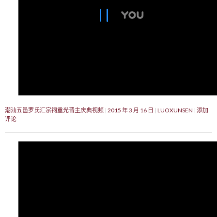
潮汕五邑罗氏汇宗祠重光晋主庆典视频
2015 年 3 月 16 日
LUOXUNSEN
添加
评论