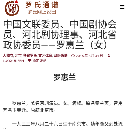
SKIP TO CONTENT
中国文联委员、中国剧协会
员、河北剧协理事、河北省
政协委员——罗惠兰（女）
人物卷
,
北京
,
各省罗氏
,
文艺体育
,
网络通谱
2016 年 8 月 31 日
LUOXUNSEN
添加评论
罗惠兰
罗惠兰，著名京剧演员。女。满族。原名秦兰英，曾用
艺名玉芙蓉。原籍北京市。
一九三三年八月二十六日生于南京市。幼年随父到处流