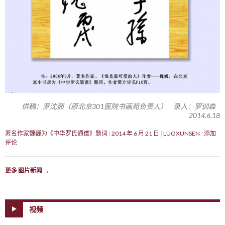
供稿：罗沈茹（原北京301医院书画苑负责人） 录入：罗训森
2014.6.18
著名作家魏巍为《中华罗氏通谱》题词
2014 年 6 月 21 日
LUOXUNSEN
添加
评论
更多 图片新闻
→
视频