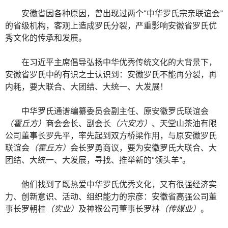
安徽省因各种原因，曾出现过两个“中华罗氏宗亲联谊会”
的省级机构，客观上造成罗氏分裂，严重影响安徽省罗氏优
秀文化的传承和发展。
在习近平主席倡导弘扬中华优秀传统文化的大背景下，
安徽省罗氏中的有识之士认识到：安徽罗氏不能再分裂，再
内耗，要大联合、大团结、大统一、大发展！
中华罗氏通谱编纂委员会副主任、原安徽罗氏联谊会
（霍丘方）
商会会长、副会长
（六安方）
、天堂山茶油有限
公司董事长罗先平，率先起到双方桥梁作用，与原安徽罗氏
联谊会
（霍丘方）
会长罗勇商议，要为安徽罗氏大联合、大
团结、大统一、大发展，寻找、推举新的“领头羊”。
他们找到了既热爱中华罗氏优秀文化，又有很强经济实
力、创新意识、活动、组织能力的宗彦：安徽省高强公司董
事长罗朝桂
（实业）
及神猴公司董事长罗林
（传媒业）
。