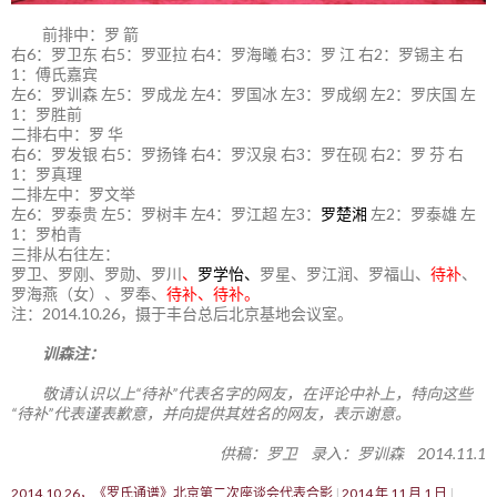
前排中：罗 箭
右6：罗卫东 右5：罗亚拉 右4：罗海曦 右3：罗 江 右2：罗锡主 右
1：傅氏嘉宾
左6：罗训森 左5：罗成龙 左4：罗国冰 左3：罗成纲 左2：罗庆国 左
1：罗胜前
二排右中：罗 华
右6：罗发银 右5：罗扬锋 右4：罗汉泉 右3：罗在砚 右2：罗 芬 右
1：罗真理
二排左中：罗文举
左6：罗泰贵 左5：罗树丰 左4：罗江超 左3：
罗楚湘
左2：罗泰雄 左
1：罗柏青
三排从右往左：
罗卫、罗刚、罗勋、罗川
、
罗学怡、
罗星、罗江润、罗福山、
待补
、
罗海燕（女）、罗奉、
待补、待补。
注：2014.10.26，摄于丰台总后北京基地会议室。
训森注：
敬请认识以上“待补”代表名字的网友，在评论中补上，特向这些
“待补”代表谨表歉意，并向提供其姓名的网友，表示谢意。
供稿：罗卫 录入：罗训森 2014.11.1
2014.10.26，《罗氏通谱》北京第二次座谈会代表合影
2014 年 11 月 1 日