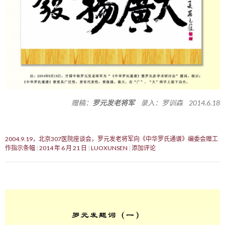
赠稿：
罗元发老将军
录入：罗训森 2014.6.18
2004.9.19，北京307医院座谈会，罗元发老将军向《中华罗氏通谱》编委会赠工
作指示条幅
2014 年 6 月 21 日
LUOXUNSEN
添加评论