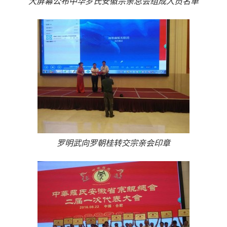
大屏幕公布中华罗氏安徽宗亲总会组成人员名单
罗明武向罗朝桂转交宗亲会印章