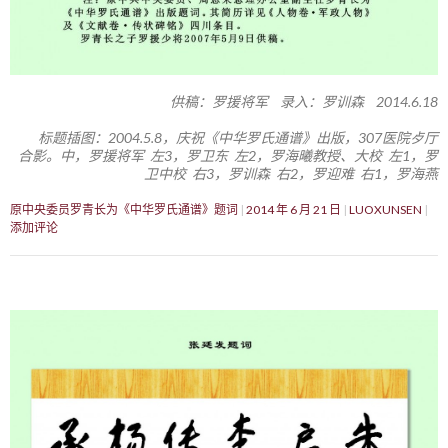
供稿：罗援将军 录入：罗训森 2014.6.18
标题插图：2004.5.8，庆祝《中华罗氏通谱》出版，307医院歺厅
合影。中，罗援将军 左3，罗卫东 左2，罗海曦教授、大校 左1，罗
卫中校 右3，罗训森 右2，罗迎难 右1，罗海燕
原中央委员罗青长为《中华罗氏通谱》题词
2014 年 6 月 21 日
LUOXUNSEN
添加评论