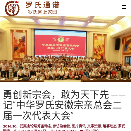
SKIP TO CONTENT
勇创新宗会，敢为天下先 ——
记“中华罗氏安徽宗亲总会二
届一次代表大会”
2016.10，武夷山论坛筹备动态
,
参访及会议
,
图片资讯
,
文字资讯
,
编纂动态
,
罗氏