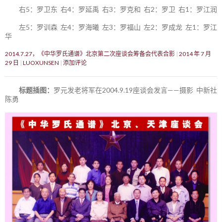
右5：罗卫东 右4：罗延禹 右3：罗克和 右2：罗卫 右1：罗江润
左5：罗训森 左4：罗海曦 左3：罗福山 左2：罗成龙 左1：罗江
华
2014.7.27，《中华罗氏通谱》北京第二次座谈会筹备会代表合影
2014 年 7 月
29 日
LUOXUNSEN
添加评论
标题插图：
罗元发老将军在2004.9.19座谈会发言——摄影 中新社
陈勇