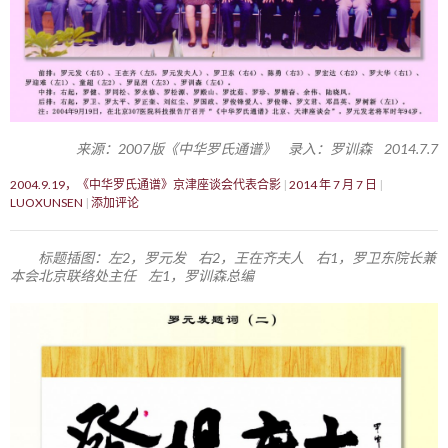
来源：2007版《中华罗氏通谱》 录入：罗训森 2014.7.7
2004.9.19，《中华罗氏通谱》京津座谈会代表合影
2014 年 7 月 7 日
LUOXUNSEN
添加评论
标题插图：左2，罗元发 右2，王在齐夫人 右1，罗卫东院长兼
本会北京联络处主任 左1，罗训森总编