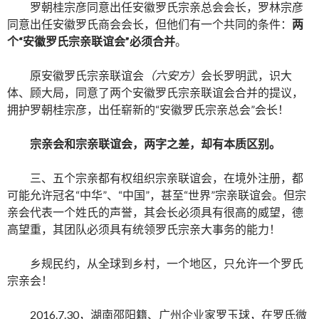
罗朝桂宗彦同意出任安徽罗氏宗亲总会会长，罗林宗彦
同意出任安徽罗氏商会会长，但他们有一个共同的条件：
两
个“安徽罗氏宗亲联谊会”必须合并
。
原安徽罗氏宗亲联谊会
（六安方）
会长罗明武，识大
体、顾大局，同意了两个安徽罗氏宗亲联谊会合并的提议，
拥护罗朝桂宗彦，出任崭新的“安徽罗氏宗亲总会”会长！
宗亲会和宗亲联谊会，
两字之差，却
有本质区别。
三、五个宗亲都有权组织宗亲联谊会，在境外注册，都
可能允许冠名“中华”、“中国”，甚至“世界”宗亲联谊会。但宗
亲会代表一个姓氏的声誉，其会长必须具有很高的威望，德
高望重，其团队必须具有统领罗氏宗亲大事务的能力！
乡规民约，从全球到乡村，一个地区，只允许一个罗氏
宗亲会！
2016.7.30，湖南邵阳籍、广州企业家罗玉球，在罗氏微