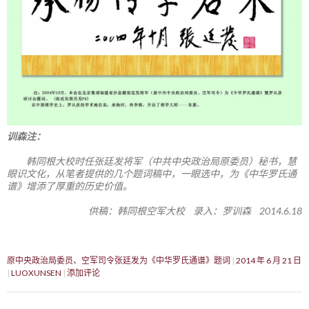
训森注：
韩同根大校时任张廷发将军（中共中央政治局原委员）秘书，慧
眼识文化，从笔者提供的几个题词稿中，一眼选中，为《中华罗氏通
谱》增添了厚重的历史价值。
供稿：韩同根空军大校 录入：罗训森 2014.6.18
原中央政治局委员、空军司令张廷发为《中华罗氏通谱》题词
2014 年 6 月 21 日
LUOXUNSEN
添加评论