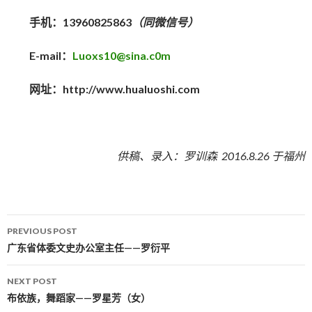
手机：13960825863
（同微信号）
E-mail：
Luoxs10@sina.c0m
网址：http://www.hualuoshi.com
供稿、录入：罗训森 2016.8.26 于福州
PREVIOUS POST
Post navigation
广东省体委文史办公室主任——罗衍平
NEXT POST
布依族，舞蹈家——罗星芳（女）