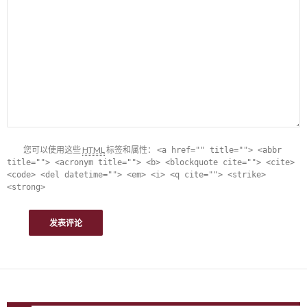
您可以使用这些
HTML
标签和属性：
<a href="" title=""> <abbr
title=""> <acronym title=""> <b> <blockquote cite=""> <cite>
<code> <del datetime=""> <em> <i> <q cite=""> <strike>
<strong>