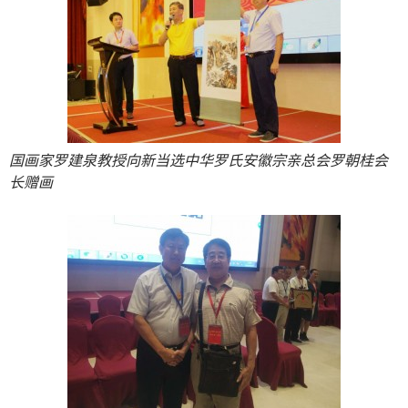
国画家罗建泉教授向新当选中华罗氏安徽宗亲总会罗朝桂会
长赠画