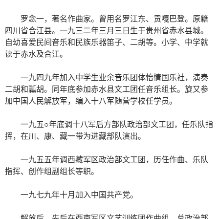
罗念一，著名作曲家。曾用名罗江东、贡嘎巴登。原籍
四川省合江县。一九三二年三月三日生于贵州省赤水县城。
自幼喜爱民间音乐和民族乐器笛子、二胡等。小学、中学就
读于赤水及合江。
一九四九年加入中学生业余音乐团体怡情国乐社，演奏
二胡和瓢胡。同年底参加赤水县文工团任音乐组长。旋又参
加中国人民解放军，编入十八军随营学校任学员。
一九五○年底调十八军后方部队政治部文工团，任乐队指
挥，在川、康、藏一带为进藏部队演出。
一九五五年调西藏军区政治部文工团，历任作曲、乐队
指挥、创作组副组长等职。
一九七九年十月加入中国共产党。
解放后，先后在西南军区文艺训练团作曲组、总政治部