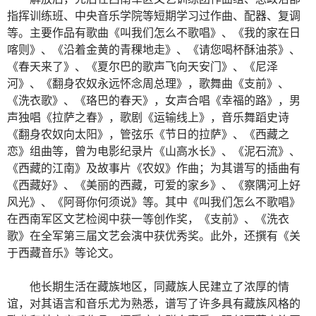
指挥训练班、中央音乐学院等短期学习过作曲、配器、复调
等。主要作品有歌曲《叫我们怎么不歌唱》、《我的家在日
喀则》、《沿着金黄的青稞地走》、《请您喝杯酥油茶》、
《春天来了》、《夏尔巴的歌声飞向天安门》、《尼泽
河》、《翻身农奴永远怀念周总理》，歌舞曲《支前》、
《洗衣歌》、《珞巴的春天》，女声合唱《幸福的路》，男
声独唱《拉萨之春》，歌剧《运输线上》，音乐舞蹈史诗
《翻身农奴向太阳》，管弦乐《节日的拉萨》、《西藏之
恋》组曲等，曾为电影纪录片《山高水长》、《泥石流》、
《西藏的江南》及故事片《农奴》作曲；为其谱写的插曲有
《西藏好》、《美丽的西藏，可爱的家乡》、《察隅河上好
风光》、《阿哥你何须说》等。其中《叫我们怎么不歌唱》
在西南军区文艺检阅中获一等创作奖，《支前》、《洗衣
歌》在全军第三届文艺会演中获优秀奖。此外，还撰有《关
于西藏音乐》等论文。
他长期生活在藏族地区，同藏族人民建立了浓厚的情
谊，对其语言和音乐尤为熟悉，谱写了许多具有藏族风格的