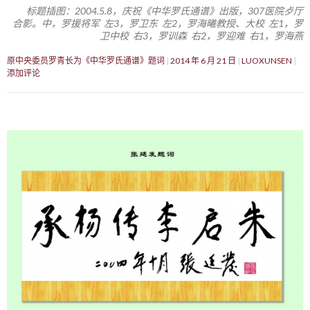
标题插图：2004.5.8，庆祝《中华罗氏通谱》出版，307医院歺厅
合影。中，罗援将军 左3，罗卫东 左2，罗海曦教授、大校 左1，罗
卫中校 右3，罗训森 右2，罗迎难 右1，罗海燕
原中央委员罗青长为《中华罗氏通谱》题词
2014 年 6 月 21 日
LUOXUNSEN
添加评论