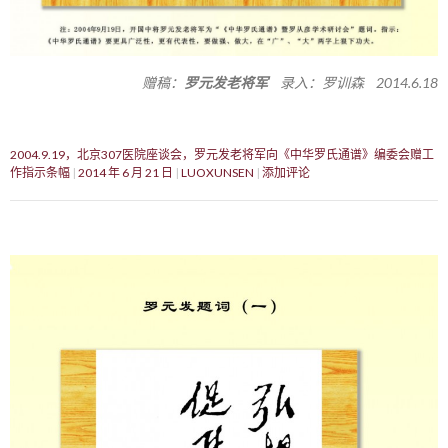
赠稿：
罗元发老将军
录入：罗训森 2014.6.18
2004.9.19，北京307医院座谈会，罗元发老将军向《中华罗氏通谱》编委会赠工
作指示条幅
2014 年 6 月 21 日
LUOXUNSEN
添加评论