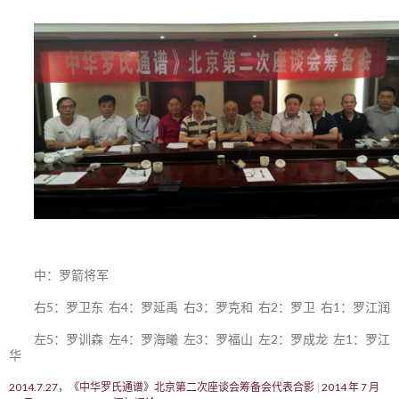
中：罗箭将军
右5：罗卫东 右4：罗延禹 右3：罗克和 右2：罗卫 右1：罗江润
左5：罗训森 左4：罗海曦 左3：罗福山 左2：罗成龙 左1：罗江
华
2014.7.27，《中华罗氏通谱》北京第二次座谈会筹备会代表合影
2014 年 7 月