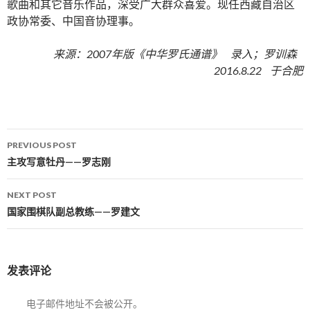
歌曲和其它音乐作品，深受广大群众喜爱。现任西藏自治区
政协常委、中国音协理事。
来源：2007年版《中华罗氏通谱》 录入；罗训森
2016.8.22 于合肥
PREVIOUS POST
Post navigation
主攻写意牡丹——罗志刚
NEXT POST
国家围棋队副总教练——罗建文
发表评论
电子邮件地址不会被公开。