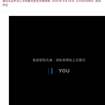
潮汕五邑罗氏汇宗祠重光晋主庆典视频
2015 年 3 月 16 日
LUOXUNSEN
添加
评论