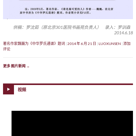
供稿：罗沈茹（原北京301医院书画苑负责人） 录入：罗训森
2014.6.18
著名作家魏巍为《中华罗氏通谱》题词
2014 年 6 月 21 日
LUOXUNSEN
添加
评论
更多 图片新闻
→
视频