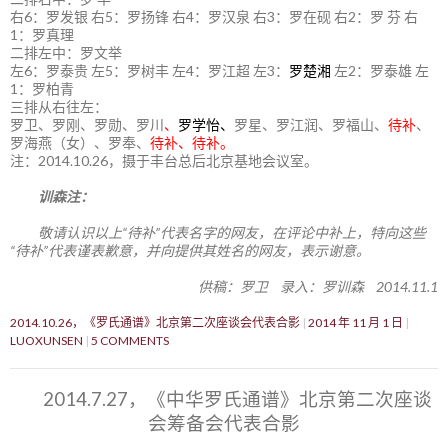
右6：罗发银 右5：罗扬锋 右4：罗汉泉 右3：罗在砚 右2：罗 芬 右
1：罗真理
二排左中：罗文举
左6：罗泰贵 左5：罗树丰 左4：罗江超 左3：
罗楚湘
左2：罗泰雄 左
1：罗柏青
三排从右往左：
罗卫、罗刚、罗勋、罗川
、
罗学怡、
罗星、罗江润、罗福山、
待补
、
罗海燕（女）、罗奉、
待补、待补。
注：2014.10.26，摄于丰台总后北京基地会议室。
训森注：
敬请认识以上“待补”代表名字的网友，在评论中补上，特向这些
“待补”代表谨表歉意，并向提供其姓名的网友，表示谢意。
供稿：罗卫 录入：罗训森 2014.11.1
2014.10.26，《罗氏通谱》北京第二次座谈会代表合影
2014 年 11 月 1 日
LUOXUNSEN
5 COMMENTS
2014.7.27，《中华罗氏通谱》北京第二次座谈
会筹备会代表合影