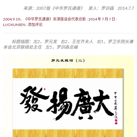
来源：2007版《中华罗氏通谱》 录入：罗训森 2014.7.7
2004.9.19，《中华罗氏通谱》京津座谈会代表合影
2014 年 7 月 7 日
LUOXUNSEN
添加评论
标题插图：左2，罗元发 右2，王在齐夫人 右1，罗卫东院长兼
本会北京联络处主任 左1，罗训森总编