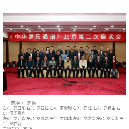
前排中：罗 箭
右6：罗卫东 右5：罗亚拉 右4：罗海曦 右3：罗 江 右2：罗锡主 右
1：傅氏嘉宾
左6：罗训森 左5：罗成龙 左4：罗国冰 左3：罗成纲 左2：罗庆国 左
1：罗胜前
二排右中：罗 华