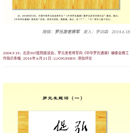
赠稿：
罗元发老将军
录入：罗训森 2014.6.18
2004.9.19，北京307医院座谈会，罗元发老将军向《中华罗氏通谱》编委会赠工
作指示条幅
2014 年 6 月 21 日
LUOXUNSEN
添加评论