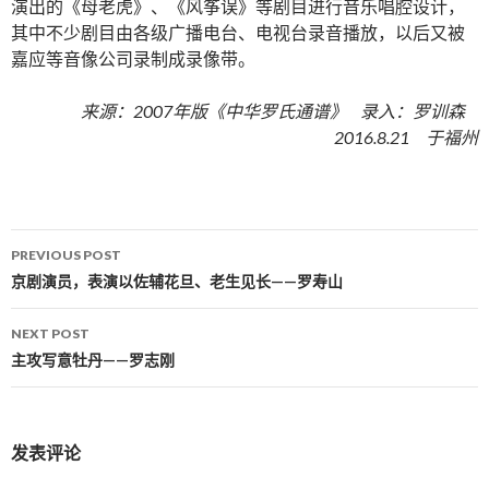
演出的《母老虎》、《风筝误》等剧目进行音乐唱腔设计，
其中不少剧目由各级广播电台、电视台录音播放，以后又被
嘉应等音像公司录制成录像带。
来源：2007年版《中华罗氏通谱》 录入：罗训森
2016.8.21 于福州
PREVIOUS POST
Post navigation
京剧演员，表演以佐辅花旦、老生见长——罗寿山
NEXT POST
主攻写意牡丹——罗志刚
发表评论