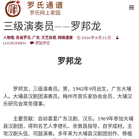
SKIP TO CONTENT
三级演奏员——罗邦龙
人物卷
,
各省罗氏
,
广东
,
文艺体育
,
网络通谱
2016 年 8 月 21 日
LUOXUNSEN
添加评论
罗邦龙
罗邦龙，三级演奏员。男，1942年9月出生，广东大埔
人。大埔县汉剧团演奏员。梅州市音乐家协会会员、大埔汉
乐研究会常务理事。
主要贡献：自幼喜爱广东汉剧、汉乐。1969年参加大埔
县汉剧团，得到名艺人李德礼、余敦昌指导，自学成材。主
攻汉剧头弦、司鼓演奏。多年来为大埔县汉剧团创作、移植