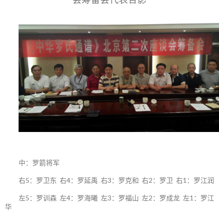
中：罗箭将军
右5：罗卫东 右4：罗延禹 右3：罗克和 右2：罗卫 右1：罗江润
左5：罗训森 左4：罗海曦 左3：罗福山 左2：罗成龙 左1：罗江
华