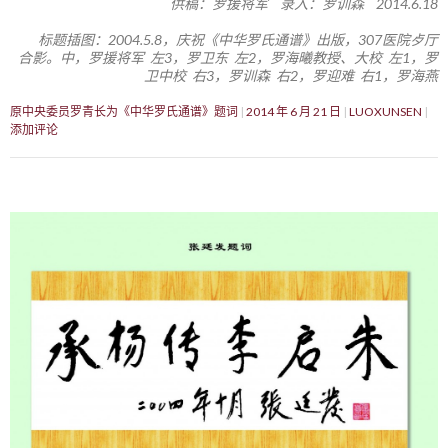
供稿：罗援将军 录入：罗训森 2014.6.18
标题插图：2004.5.8，庆祝《中华罗氏通谱》出版，307医院歺厅
合影。中，罗援将军 左3，罗卫东 左2，罗海曦教授、大校 左1，罗
卫中校 右3，罗训森 右2，罗迎难 右1，罗海燕
原中央委员罗青长为《中华罗氏通谱》题词
2014 年 6 月 21 日
LUOXUNSEN
添加评论