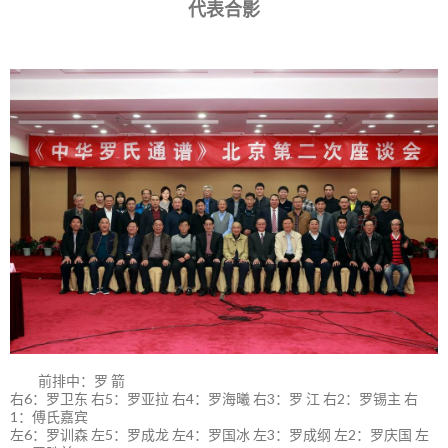
代表合影
前排中：罗 箭
右6：罗卫东 右5：罗亚拉 右4：罗海曦 右3：罗 江 右2：罗锡主 右
1：傅氏嘉宾
左6：罗训森 左5：罗成龙 左4：罗国冰 左3：罗成纲 左2：罗庆国 左