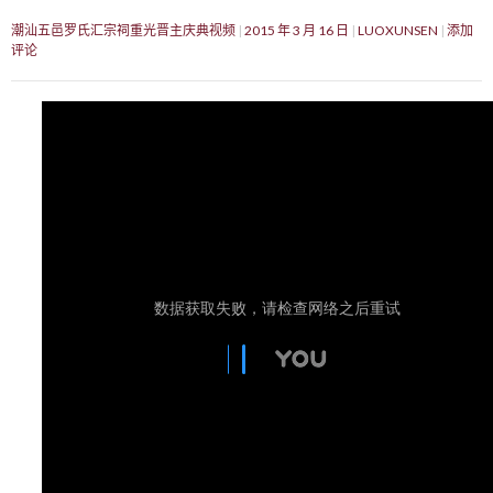
潮汕五邑罗氏汇宗祠重光晋主庆典视频
2015 年 3 月 16 日
LUOXUNSEN
添加
评论