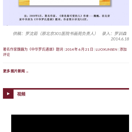
供稿：罗沈茹（原北京301医院书画苑负责人） 录入：罗训森
2014.6.18
著名作家魏巍为《中华罗氏通谱》题词
2014 年 6 月 21 日
LUOXUNSEN
添加
评论
更多 图片新闻
→
视频