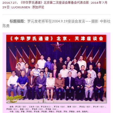
2014.7.27，《中华罗氏通谱》北京第二次座谈会筹备会代表合影
2014 年 7 月
29 日
LUOXUNSEN
添加评论
标题插图：
罗元发老将军在2004.9.19座谈会发言——摄影 中新社
陈勇