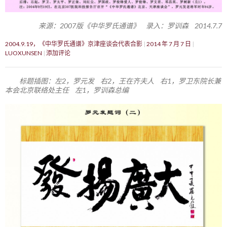
来源：2007版《中华罗氏通谱》 录入：罗训森 2014.7.7
2004.9.19，《中华罗氏通谱》京津座谈会代表合影
2014 年 7 月 7 日
LUOXUNSEN
添加评论
标题插图：左2，罗元发 右2，王在齐夫人 右1，罗卫东院长兼
本会北京联络处主任 左1，罗训森总编