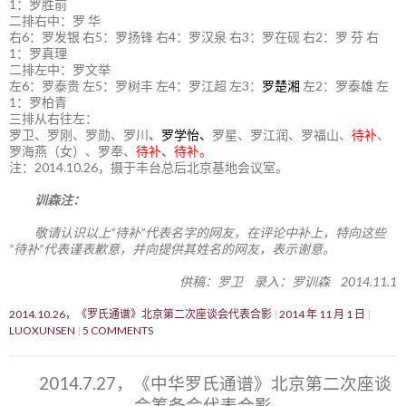
1：罗胜前
二排右中：罗 华
右6：罗发银 右5：罗扬锋 右4：罗汉泉 右3：罗在砚 右2：罗 芬 右
1：罗真理
二排左中：罗文举
左6：罗泰贵 左5：罗树丰 左4：罗江超 左3：
罗楚湘
左2：罗泰雄 左
1：罗柏青
三排从右往左：
罗卫、罗刚、罗勋、罗川
、
罗学怡、
罗星、罗江润、罗福山、
待补
、
罗海燕（女）、罗奉、
待补、待补。
注：2014.10.26，摄于丰台总后北京基地会议室。
训森注：
敬请认识以上“待补”代表名字的网友，在评论中补上，特向这些
“待补”代表谨表歉意，并向提供其姓名的网友，表示谢意。
供稿：罗卫 录入：罗训森 2014.11.1
2014.10.26，《罗氏通谱》北京第二次座谈会代表合影
2014 年 11 月 1 日
LUOXUNSEN
5 COMMENTS
2014.7.27，《中华罗氏通谱》北京第二次座谈
会筹备会代表合影