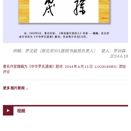
供稿：罗沈茹（原北京301医院书画苑负责人） 录入：罗训森
2014.6.18
著名作家魏巍为《中华罗氏通谱》题词
2014 年 6 月 21 日
LUOXUNSEN
添加
评论
更多 图片新闻
→
视频