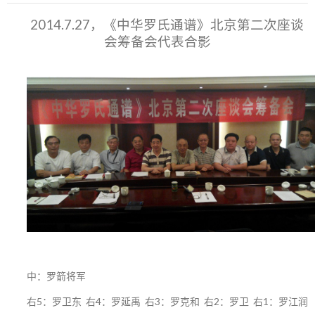
2014.7.27，《中华罗氏通谱》北京第二次座谈
会筹备会代表合影
中：罗箭将军
右5：罗卫东 右4：罗延禹 右3：罗克和 右2：罗卫 右1：罗江润