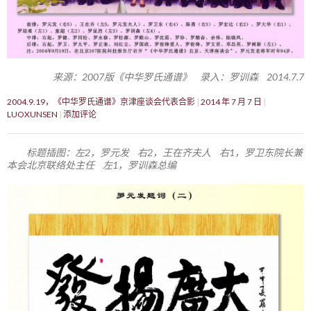
来源：2007版《中华罗氏通谱》 录入：罗训森 2014.7.7
2004.9.19，《中华罗氏通谱》京津座谈会代表合影
2014 年 7 月 7 日
LUOXUNSEN
添加评论
标题插图：左2，罗元发 右2，王在齐夫人 右1，罗卫东院长兼
本会北京联络处主任 左1，罗训森总编