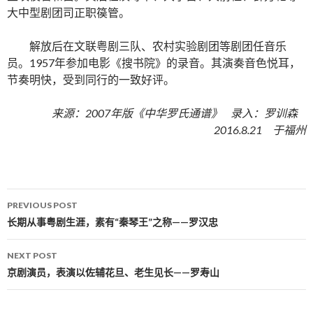
大中型剧团司正职篌管。
解放后在文联粤剧三队、农村实验剧团等剧团任音乐
员。1957年参加电影《搜书院》的录音。其演奏音色悦耳，
节奏明快，受到同行的一致好评。
来源：2007年版《中华罗氏通谱》 录入：罗训森
2016.8.21 于福州
PREVIOUS POST
Post navigation
长期从事粤剧生涯，素有“秦琴王”之称——罗汉忠
NEXT POST
京剧演员，表演以佐辅花旦、老生见长——罗寿山