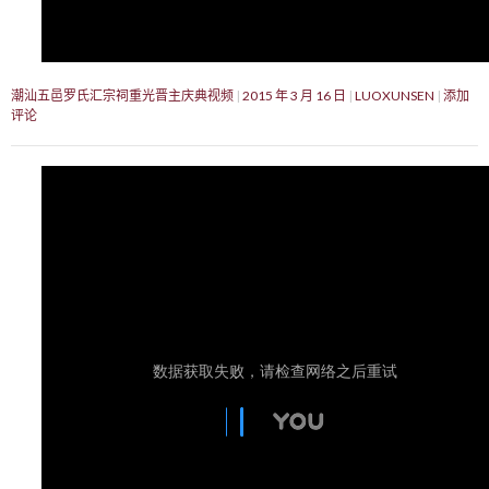
潮汕五邑罗氏汇宗祠重光晋主庆典视频
2015 年 3 月 16 日
LUOXUNSEN
添加
评论