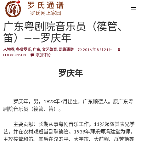
SKIP TO CONTENT
广东粤剧院音乐员（篌管、
笛）——罗庆年
人物卷
,
各省罗氏
,
广东
,
文艺体育
,
网络通谱
2016 年 8 月 21 日
LUOXUNSEN
添加评论
罗庆年
罗庆年，男，1923年7月出生，广东顺德人。原广东粤
剧院音乐员（篌管、笛）。
主要贡献：长期从事粤剧音乐工作。11岁起随其表兄学
艺，并在农村戏班当副职篌管。1939年拜乐师冯建堂为师，
主攻篌管和笛。其后在汉寿平、大宇宙、大前程、群芳艳等