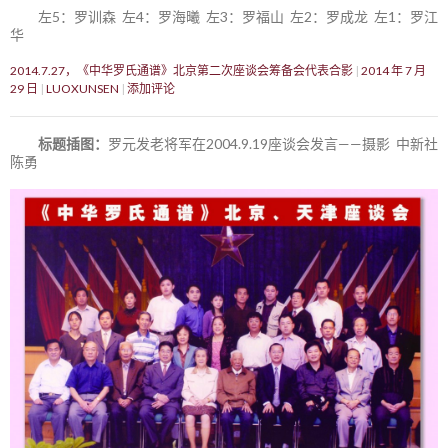
左5：罗训森 左4：罗海曦 左3：罗福山 左2：罗成龙 左1：罗江
华
2014.7.27，《中华罗氏通谱》北京第二次座谈会筹备会代表合影
2014 年 7 月
29 日
LUOXUNSEN
添加评论
标题插图：
罗元发老将军在2004.9.19座谈会发言——摄影 中新社
陈勇