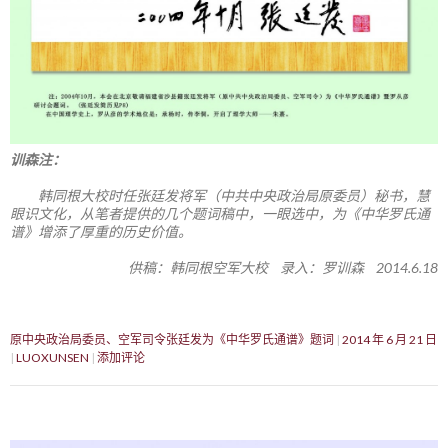
训森注：
韩同根大校时任张廷发将军（中共中央政治局原委员）秘书，慧
眼识文化，从笔者提供的几个题词稿中，一眼选中，为《中华罗氏通
谱》增添了厚重的历史价值。
供稿：韩同根空军大校 录入：罗训森 2014.6.18
原中央政治局委员、空军司令张廷发为《中华罗氏通谱》题词
2014 年 6 月 21 日
LUOXUNSEN
添加评论