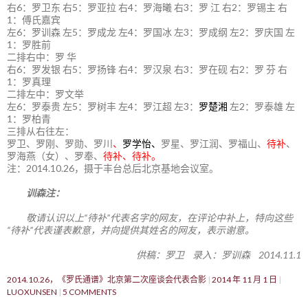
右6：罗卫东 右5：罗亚拉 右4：罗海曦 右3：罗 江 右2：罗锡主 右
1：傅氏嘉宾
左6：罗训森 左5：罗成龙 左4：罗国冰 左3：罗成纲 左2：罗庆国 左
1：罗胜前
二排右中：罗 华
右6：罗发银 右5：罗扬锋 右4：罗汉泉 右3：罗在砚 右2：罗 芬 右
1：罗真理
二排左中：罗文举
左6：罗泰贵 左5：罗树丰 左4：罗江超 左3：
罗楚湘
左2：罗泰雄 左
1：罗柏青
三排从右往左：
罗卫、罗刚、罗勋、罗川
、
罗学怡、
罗星、罗江润、罗福山、
待补
、
罗海燕（女）、罗奉、
待补、待补。
注：2014.10.26，摄于丰台总后北京基地会议室。
训森注：
敬请认识以上“待补”代表名字的网友，在评论中补上，特向这些
“待补”代表谨表歉意，并向提供其姓名的网友，表示谢意。
供稿：罗卫 录入：罗训森 2014.11.1
2014.10.26，《罗氏通谱》北京第二次座谈会代表合影
2014 年 11 月 1 日
LUOXUNSEN
5 COMMENTS