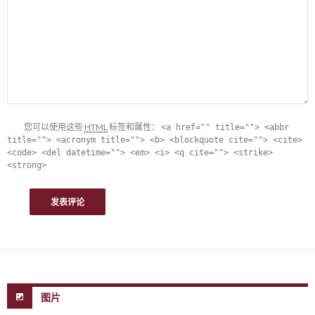
您可以使用这些
HTML
标签和属性：
<a href="" title=""> <abbr
title=""> <acronym title=""> <b> <blockquote cite=""> <cite>
<code> <del datetime=""> <em> <i> <q cite=""> <strike>
<strong>
图片