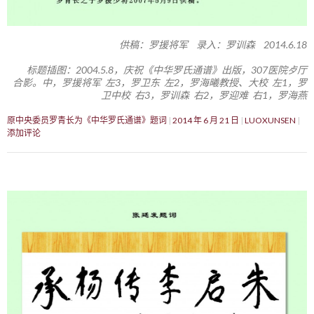
供稿：罗援将军 录入：罗训森 2014.6.18
标题插图：2004.5.8，庆祝《中华罗氏通谱》出版，307医院歺厅
合影。中，罗援将军 左3，罗卫东 左2，罗海曦教授、大校 左1，罗
卫中校 右3，罗训森 右2，罗迎难 右1，罗海燕
原中央委员罗青长为《中华罗氏通谱》题词
2014 年 6 月 21 日
LUOXUNSEN
添加评论