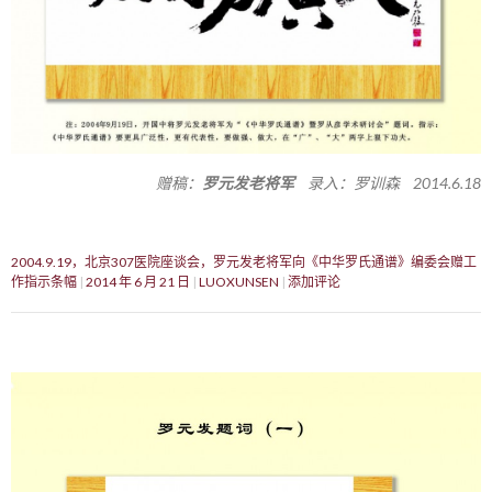
赠稿：
罗元发老将军
录入：罗训森 2014.6.18
2004.9.19，北京307医院座谈会，罗元发老将军向《中华罗氏通谱》编委会赠工
作指示条幅
2014 年 6 月 21 日
LUOXUNSEN
添加评论