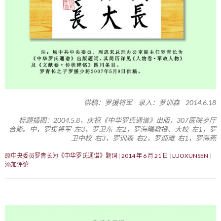
供稿：罗援将军 录入：罗训森 2014.6.18
标题插图：2004.5.8，庆祝《中华罗氏通谱》出版，307医院歺厅
合影。中，罗援将军 左3，罗卫东 左2，罗海曦教授、大校 左1，罗
卫中校 右3，罗训森 右2，罗迎难 右1，罗海燕
原中央委员罗青长为《中华罗氏通谱》题词
2014 年 6 月 21 日
LUOXUNSEN
添加评论