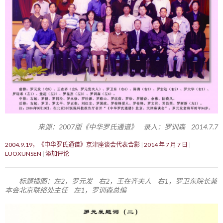
来源：2007版《中华罗氏通谱》 录入：罗训森 2014.7.7
2004.9.19，《中华罗氏通谱》京津座谈会代表合影
2014 年 7 月 7 日
LUOXUNSEN
添加评论
标题插图：左2，罗元发 右2，王在齐夫人 右1，罗卫东院长兼
本会北京联络处主任 左1，罗训森总编