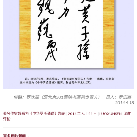
供稿：罗沈茹（原北京301医院书画苑负责人） 录入：罗训森
2014.6.18
著名作家魏巍为《中华罗氏通谱》题词
2014 年 6 月 21 日
LUOXUNSEN
添加
评论
更多 图片新闻
→