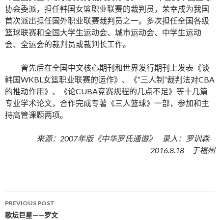
协会委派，担任韩国女篮职业联赛的裁判员，荣幸成为我国
首次派出担任国外职业联赛裁判员之一。多次担任全国各级
篮球联赛和全国大学生运动会、城市运动会、中学生运动
会、全运会的裁判员或裁判长工作。
曾先后在全国中文核心期刊和世界发行期刊上发表《谈
韩国WKBL女篮职业联赛的运作》、《“三人制”裁判法对CBA
的推动作用》、《论CUBA竞赛规程的几点不足》等十几篇
专业学术论文，合作完成专著《三人篮球》一部，参加和主
持高管课题两项。
来源：2007年版《中华罗氏通谱》 录入：罗训森
2016.8.18 于福州
PREVIOUS POST
Post navigation
歌坛巨星——罗文