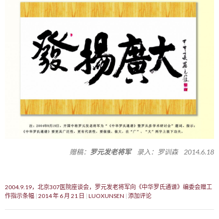
赠稿：
罗元发老将军
录入：罗训森 2014.6.18
2004.9.19，北京307医院座谈会，罗元发老将军向《中华罗氏通谱》编委会赠工
作指示条幅
2014 年 6 月 21 日
LUOXUNSEN
添加评论