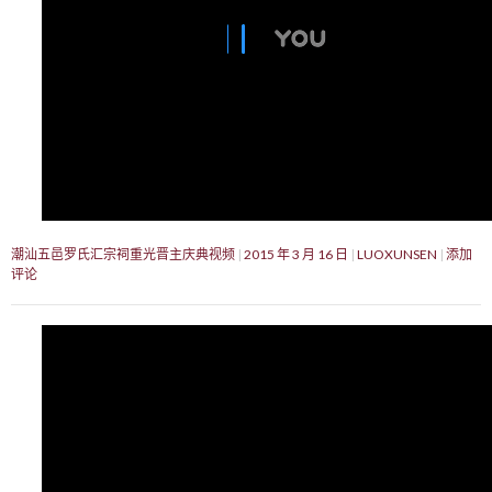
潮汕五邑罗氏汇宗祠重光晋主庆典视频
2015 年 3 月 16 日
LUOXUNSEN
添加
评论