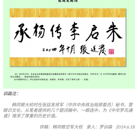
训森注：
韩同根大校时任张廷发将军（中共中央政治局原委员）秘书，慧
眼识文化，从笔者提供的几个题词稿中，一眼选中，为《中华罗氏通
谱》增添了厚重的历史价值。
供稿：韩同根空军大校 录入：罗训森 2014.6.18