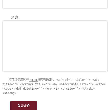
评论
您可以使用这些
HTML
标签和属性：
<a href="" title=""> <abbr
title=""> <acronym title=""> <b> <blockquote cite=""> <cite>
<code> <del datetime=""> <em> <i> <q cite=""> <strike>
<strong>