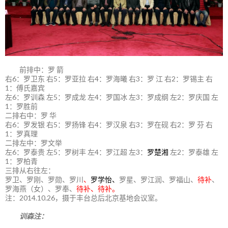
前排中：罗 箭
右6：罗卫东 右5：罗亚拉 右4：罗海曦 右3：罗 江 右2：罗锡主 右
1：傅氏嘉宾
左6：罗训森 左5：罗成龙 左4：罗国冰 左3：罗成纲 左2：罗庆国 左
1：罗胜前
二排右中：罗 华
右6：罗发银 右5：罗扬锋 右4：罗汉泉 右3：罗在砚 右2：罗 芬 右
1：罗真理
二排左中：罗文举
左6：罗泰贵 左5：罗树丰 左4：罗江超 左3：
罗楚湘
左2：罗泰雄 左
1：罗柏青
三排从右往左：
罗卫、罗刚、罗勋、罗川
、
罗学怡、
罗星、罗江润、罗福山、
待补
、
罗海燕（女）、罗奉、
待补、待补。
注：2014.10.26，摄于丰台总后北京基地会议室。
训森注：