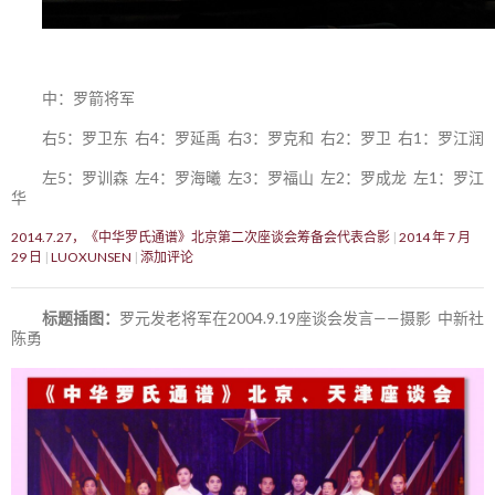
中：罗箭将军
右5：罗卫东 右4：罗延禹 右3：罗克和 右2：罗卫 右1：罗江润
左5：罗训森 左4：罗海曦 左3：罗福山 左2：罗成龙 左1：罗江
华
2014.7.27，《中华罗氏通谱》北京第二次座谈会筹备会代表合影
2014 年 7 月
29 日
LUOXUNSEN
添加评论
标题插图：
罗元发老将军在2004.9.19座谈会发言——摄影 中新社
陈勇