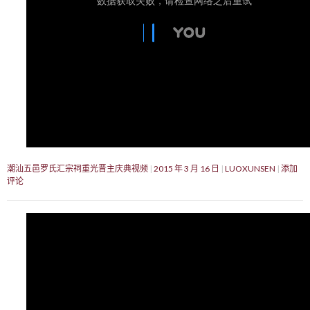
潮汕五邑罗氏汇宗祠重光晋主庆典视频
2015 年 3 月 16 日
LUOXUNSEN
添加
评论