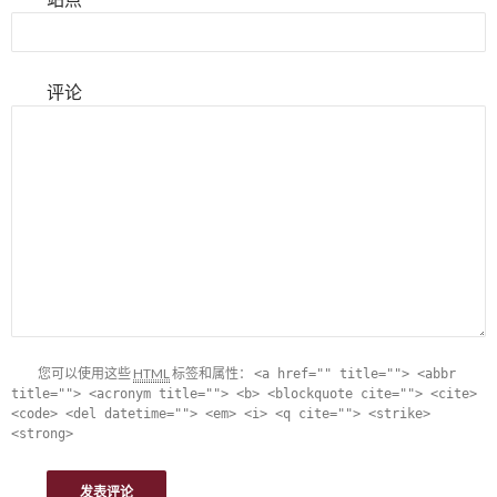
评论
您可以使用这些
HTML
标签和属性：
<a href="" title=""> <abbr
title=""> <acronym title=""> <b> <blockquote cite=""> <cite>
<code> <del datetime=""> <em> <i> <q cite=""> <strike>
<strong>