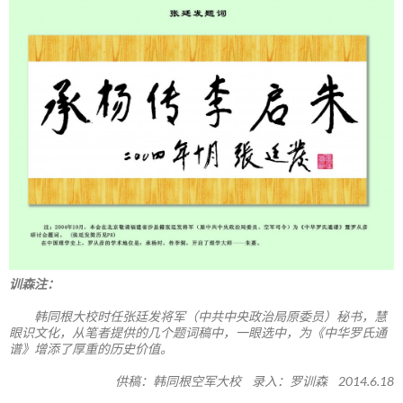
训森注：
韩同根大校时任张廷发将军（中共中央政治局原委员）秘书，慧
眼识文化，从笔者提供的几个题词稿中，一眼选中，为《中华罗氏通
谱》增添了厚重的历史价值。
供稿：韩同根空军大校 录入：罗训森 2014.6.18