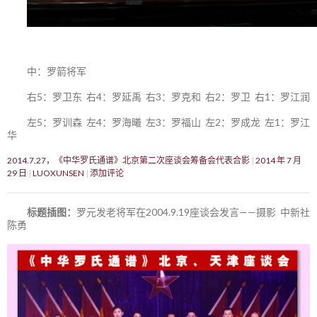
中：罗箭将军
右5：罗卫东 右4：罗延禹 右3：罗克和 右2：罗卫 右1：罗江润
左5：罗训森 左4：罗海曦 左3：罗福山 左2：罗成龙 左1：罗江
华
2014.7.27，《中华罗氏通谱》北京第二次座谈会筹备会代表合影
2014 年 7 月
29 日
LUOXUNSEN
添加评论
标题插图：
罗元发老将军在2004.9.19座谈会发言——摄影 中新社
陈勇