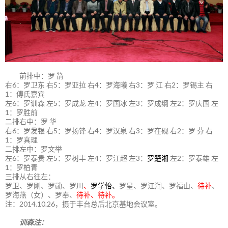
前排中：罗 箭
右6：罗卫东 右5：罗亚拉 右4：罗海曦 右3：罗 江 右2：罗锡主 右
1：傅氏嘉宾
左6：罗训森 左5：罗成龙 左4：罗国冰 左3：罗成纲 左2：罗庆国 左
1：罗胜前
二排右中：罗 华
右6：罗发银 右5：罗扬锋 右4：罗汉泉 右3：罗在砚 右2：罗 芬 右
1：罗真理
二排左中：罗文举
左6：罗泰贵 左5：罗树丰 左4：罗江超 左3：
罗楚湘
左2：罗泰雄 左
1：罗柏青
三排从右往左：
罗卫、罗刚、罗勋、罗川
、
罗学怡、
罗星、罗江润、罗福山、
待补
、
罗海燕（女）、罗奉、
待补、待补。
注：2014.10.26，摄于丰台总后北京基地会议室。
训森注：