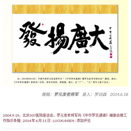
赠稿：
罗元发老将军
录入：罗训森 2014.6.18
2004.9.19，北京307医院座谈会，罗元发老将军向《中华罗氏通谱》编委会赠工
作指示条幅
2014 年 6 月 21 日
LUOXUNSEN
添加评论