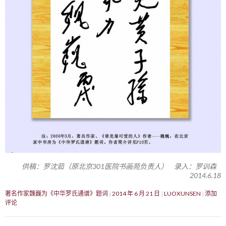
供稿：罗沈茹（原北京301医院书画苑负责人） 录入：罗训森
2014.6.18
著名作家魏巍为《中华罗氏通谱》题词
2014 年 6 月 21 日
LUOXUNSEN
添加
评论