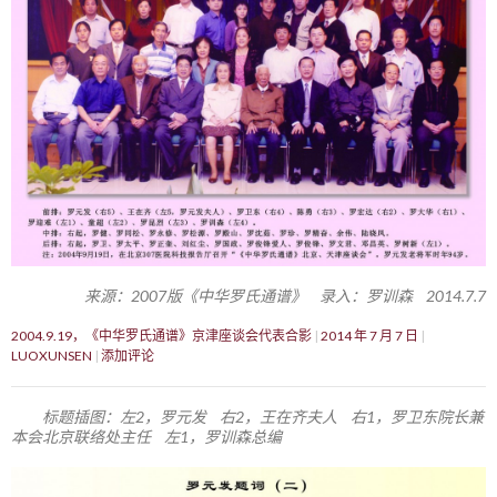
来源：2007版《中华罗氏通谱》 录入：罗训森 2014.7.7
2004.9.19，《中华罗氏通谱》京津座谈会代表合影
2014 年 7 月 7 日
LUOXUNSEN
添加评论
标题插图：左2，罗元发 右2，王在齐夫人 右1，罗卫东院长兼
本会北京联络处主任 左1，罗训森总编