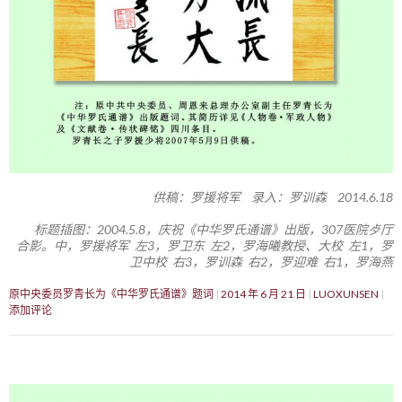
供稿：罗援将军 录入：罗训森 2014.6.18
标题插图：2004.5.8，庆祝《中华罗氏通谱》出版，307医院歺厅
合影。中，罗援将军 左3，罗卫东 左2，罗海曦教授、大校 左1，罗
卫中校 右3，罗训森 右2，罗迎难 右1，罗海燕
原中央委员罗青长为《中华罗氏通谱》题词
2014 年 6 月 21 日
LUOXUNSEN
添加评论