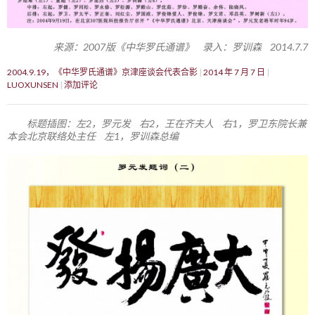
来源：2007版《中华罗氏通谱》 录入：罗训森 2014.7.7
2004.9.19，《中华罗氏通谱》京津座谈会代表合影
2014 年 7 月 7 日
LUOXUNSEN
添加评论
标题插图：左2，罗元发 右2，王在齐夫人 右1，罗卫东院长兼
本会北京联络处主任 左1，罗训森总编