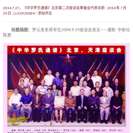
2014.7.27，《中华罗氏通谱》北京第二次座谈会筹备会代表合影
2014 年 7 月
29 日
LUOXUNSEN
添加评论
标题插图：
罗元发老将军在2004.9.19座谈会发言——摄影 中新社
陈勇