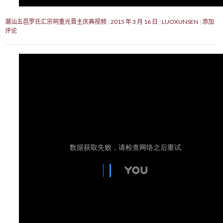
潮汕五邑罗氏汇宗祠重光晋主庆典视频
2015 年 3 月 16 日
LUOXUNSEN
添加
评论