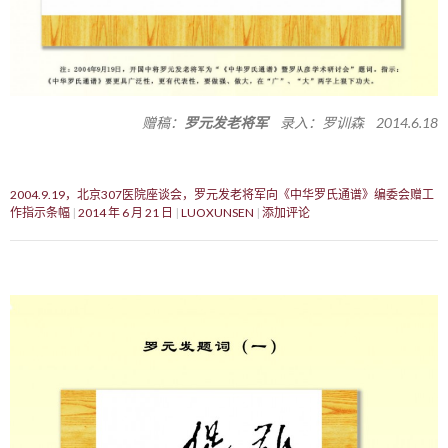
赠稿：
罗元发老将军
录入：罗训森 2014.6.18
2004.9.19，北京307医院座谈会，罗元发老将军向《中华罗氏通谱》编委会赠工
作指示条幅
2014 年 6 月 21 日
LUOXUNSEN
添加评论