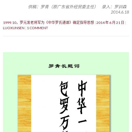
供稿：罗青（原广东省外经贸委主任） 录入：罗训森
2014.6.18
1999.10，罗元发老将军为《中华罗氏通谱》确定指导思想
2014 年 6 月 21 日
LUOXUNSEN
1 COMMENT