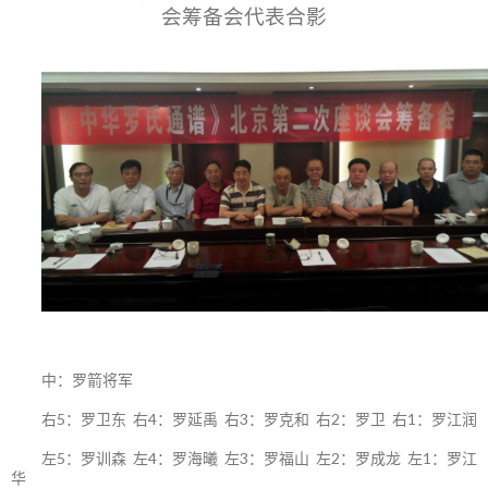
会筹备会代表合影
中：罗箭将军
右5：罗卫东 右4：罗延禹 右3：罗克和 右2：罗卫 右1：罗江润
左5：罗训森 左4：罗海曦 左3：罗福山 左2：罗成龙 左1：罗江
华