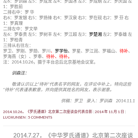
左6：罗训森 左5：罗成龙 左4：罗国冰 左3：罗成纲 左2：罗庆国 左
1：罗胜前
二排右中：罗 华
右6：罗发银 右5：罗扬锋 右4：罗汉泉 右3：罗在砚 右2：罗 芬 右
1：罗真理
二排左中：罗文举
左6：罗泰贵 左5：罗树丰 左4：罗江超 左3：
罗楚湘
左2：罗泰雄 左
1：罗柏青
三排从右往左：
罗卫、罗刚、罗勋、罗川
、
罗学怡、
罗星、罗江润、罗福山、
待补
、
罗海燕（女）、罗奉、
待补、待补。
注：2014.10.26，摄于丰台总后北京基地会议室。
训森注：
敬请认识以上“待补”代表名字的网友，在评论中补上，特向这些
“待补”代表谨表歉意，并向提供其姓名的网友，表示谢意。
供稿：罗卫 录入：罗训森 2014.11.1
2014.10.26，《罗氏通谱》北京第二次座谈会代表合影
2014 年 11 月 1 日
LUOXUNSEN
5 COMMENTS
2014.7.27，《中华罗氏通谱》北京第二次座谈