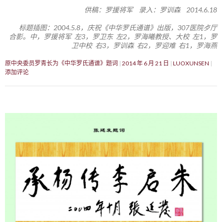
供稿：罗援将军 录入：罗训森 2014.6.18
标题插图：2004.5.8，庆祝《中华罗氏通谱》出版，307医院歺厅
合影。中，罗援将军 左3，罗卫东 左2，罗海曦教授、大校 左1，罗
卫中校 右3，罗训森 右2，罗迎难 右1，罗海燕
原中央委员罗青长为《中华罗氏通谱》题词
2014 年 6 月 21 日
LUOXUNSEN
添加评论