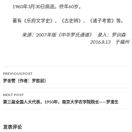
1960年3月30日病逝。终年60岁。
著有《乐府文学史》、《古史辨》、《诸子考索》等。
来源：2007年版《中华罗氏通谱》 录入：罗训森
2016.8.13 于福州
PREVIOUS POST
Post navigation
罗含赞（作者：罗胜前）
NEXT POST
第三届全国人大代表，1950年，南京大学农学院院长——罗清生
发表评论