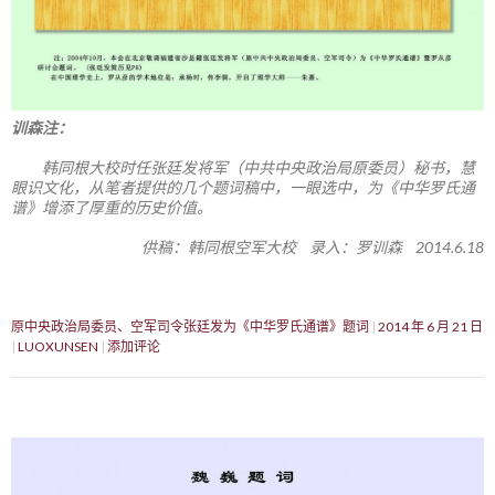
训森注：
韩同根大校时任张廷发将军（中共中央政治局原委员）秘书，慧
眼识文化，从笔者提供的几个题词稿中，一眼选中，为《中华罗氏通
谱》增添了厚重的历史价值。
供稿：韩同根空军大校 录入：罗训森 2014.6.18
原中央政治局委员、空军司令张廷发为《中华罗氏通谱》题词
2014 年 6 月 21 日
LUOXUNSEN
添加评论