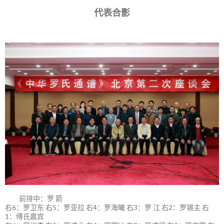
代表合影
前排中：罗 箭
右6：罗卫东 右5：罗亚拉 右4：罗海曦 右3：罗 江 右2：罗锡主 右
1：傅氏嘉宾