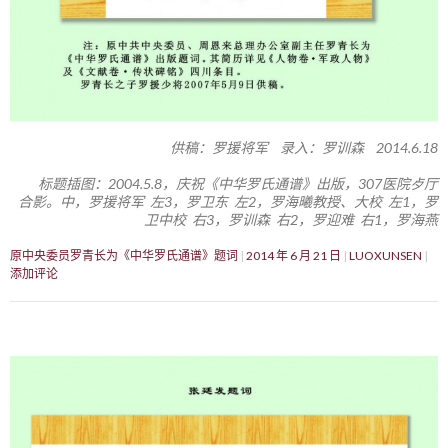
供稿：罗援将军 录入：罗训森 2014.6.18
标题插图：2004.5.8，庆祝《中华罗氏通谱》出版，307医院歺厅
合影。中，罗援将军 左3，罗卫东 左2，罗海曦教授、大校 左1，罗
卫中校 右3，罗训森 右2，罗迎难 右1，罗海燕
原中央委员罗青长为《中华罗氏通谱》题词
2014 年 6 月 21 日
LUOXUNSEN
添加评论