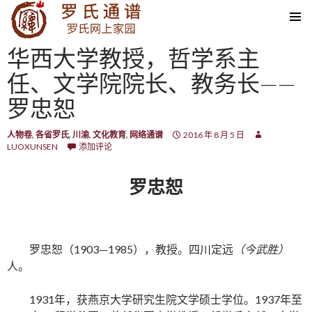
SKIP TO CONTENT
华西大学教授，哲学系主
任、文学院院长、教务长——
罗忠恕
人物卷
,
各省罗氏
,
川渝
,
文化教育
,
网络通谱
2016 年 8 月 5 日
LUOXUNSEN
添加评论
罗忠恕
罗忠恕（1903—1985），教授。四川定远
（今武胜）
人。
1931年，获燕京大学研究生院文学硕士学位。1937年至