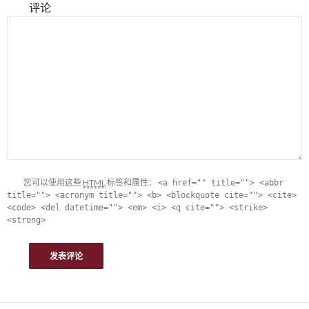
评论
您可以使用这些
HTML
标签和属性：
<a href="" title=""> <abbr
title=""> <acronym title=""> <b> <blockquote cite=""> <cite>
<code> <del datetime=""> <em> <i> <q cite=""> <strike>
<strong>