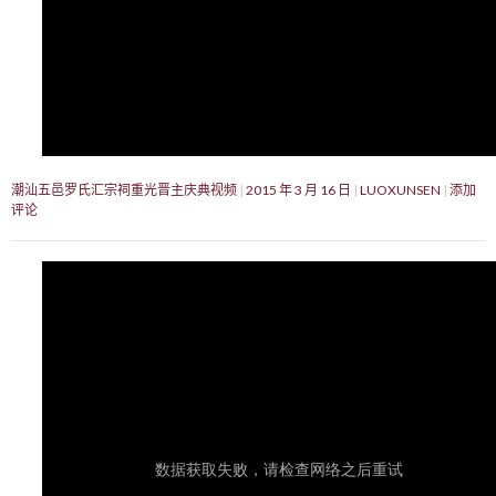
潮汕五邑罗氏汇宗祠重光晋主庆典视频
2015 年 3 月 16 日
LUOXUNSEN
添加
评论