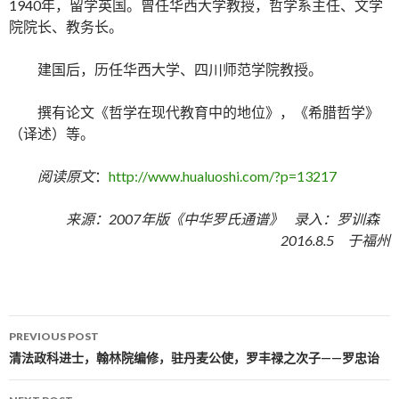
1940年，留学英国。曾任华西大学教授，哲学系主任、文学
院院长、教务长。
建国后，历任华西大学、四川师范学院教授。
撰有论文《哲学在现代教育中的地位》，《希腊哲学》
（译述）等。
阅读原文
：
http://www.hualuoshi.com/?p=13217
来源：2007年版《中华罗氏通谱》 录入：罗训森
2016.8.5 于福州
PREVIOUS POST
Post navigation
清法政科进士，翰林院编修，驻丹麦公使，罗丰禄之次子——罗忠诒