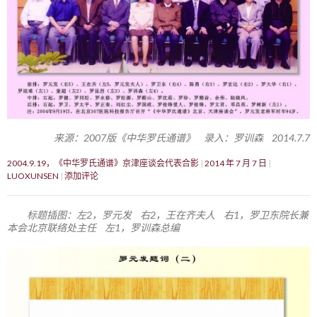
来源：2007版《中华罗氏通谱》 录入：罗训森 2014.7.7
2004.9.19，《中华罗氏通谱》京津座谈会代表合影
2014 年 7 月 7 日
LUOXUNSEN
添加评论
标题插图：左2，罗元发 右2，王在齐夫人 右1，罗卫东院长兼
本会北京联络处主任 左1，罗训森总编