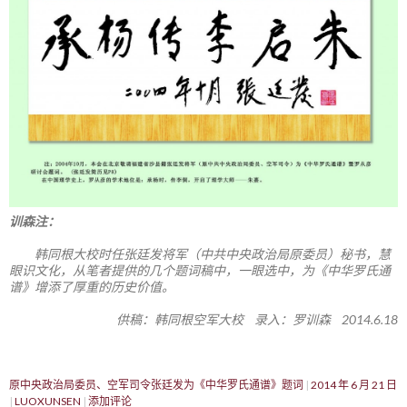
训森注：
韩同根大校时任张廷发将军（中共中央政治局原委员）秘书，慧
眼识文化，从笔者提供的几个题词稿中，一眼选中，为《中华罗氏通
谱》增添了厚重的历史价值。
供稿：韩同根空军大校 录入：罗训森 2014.6.18
原中央政治局委员、空军司令张廷发为《中华罗氏通谱》题词
2014 年 6 月 21 日
LUOXUNSEN
添加评论