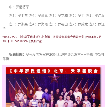
中：罗箭将军
右5：罗卫东 右4：罗延禹 右3：罗克和 右2：罗卫 右1：罗江润
左5：罗训森 左4：罗海曦 左3：罗福山 左2：罗成龙 左1：罗江
华
2014.7.27，《中华罗氏通谱》北京第二次座谈会筹备会代表合影
2014 年 7 月
29 日
LUOXUNSEN
添加评论
标题插图：
罗元发老将军在2004.9.19座谈会发言——摄影 中新社
陈勇