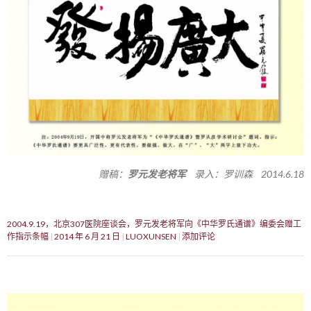
赠稿：
罗元发老将军
录入：罗训森 2014.6.18
2004.9.19，北京307医院座谈会，罗元发老将军向《中华罗氏通谱》编委会赠工
作指示条幅
2014 年 6 月 21 日
LUOXUNSEN
添加评论