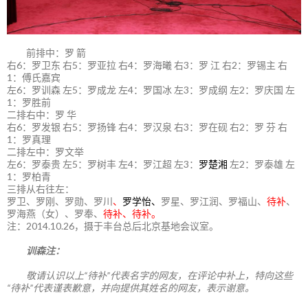
前排中：罗 箭
右6：罗卫东 右5：罗亚拉 右4：罗海曦 右3：罗 江 右2：罗锡主 右
1：傅氏嘉宾
左6：罗训森 左5：罗成龙 左4：罗国冰 左3：罗成纲 左2：罗庆国 左
1：罗胜前
二排右中：罗 华
右6：罗发银 右5：罗扬锋 右4：罗汉泉 右3：罗在砚 右2：罗 芬 右
1：罗真理
二排左中：罗文举
左6：罗泰贵 左5：罗树丰 左4：罗江超 左3：
罗楚湘
左2：罗泰雄 左
1：罗柏青
三排从右往左：
罗卫、罗刚、罗勋、罗川
、
罗学怡、
罗星、罗江润、罗福山、
待补
、
罗海燕（女）、罗奉、
待补、待补。
注：2014.10.26，摄于丰台总后北京基地会议室。
训森注：
敬请认识以上“待补”代表名字的网友，在评论中补上，特向这些
“待补”代表谨表歉意，并向提供其姓名的网友，表示谢意。