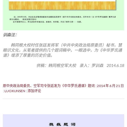
训森注：
韩同根大校时任张廷发将军（中共中央政治局原委员）秘书，慧
眼识文化，从笔者提供的几个题词稿中，一眼选中，为《中华罗氏通
谱》增添了厚重的历史价值。
供稿：韩同根空军大校 录入：罗训森 2014.6.18
原中央政治局委员、空军司令张廷发为《中华罗氏通谱》题词
2014 年 6 月 21 日
LUOXUNSEN
添加评论