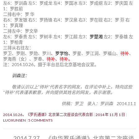
左6：罗训森 左5：罗成龙 左4：罗国冰 左3：罗成纲 左2：罗庆国 左
1：罗胜前
二排右中：罗 华
右6：罗发银 右5：罗扬锋 右4：罗汉泉 右3：罗在砚 右2：罗 芬 右
1：罗真理
二排左中：罗文举
左6：罗泰贵 左5：罗树丰 左4：罗江超 左3：
罗楚湘
左2：罗泰雄 左
1：罗柏青
三排从右往左：
罗卫、罗刚、罗勋、罗川
、
罗学怡、
罗星、罗江润、罗福山、
待补
、
罗海燕（女）、罗奉、
待补、待补。
注：2014.10.26，摄于丰台总后北京基地会议室。
训森注：
敬请认识以上“待补”代表名字的网友，在评论中补上，特向这些
“待补”代表谨表歉意，并向提供其姓名的网友，表示谢意。
供稿：罗卫 录入：罗训森 2014.11.1
2014.10.26，《罗氏通谱》北京第二次座谈会代表合影
2014 年 11 月 1 日
LUOXUNSEN
5 COMMENTS
2014.7.27，《中华罗氏通谱》北京第二次座谈