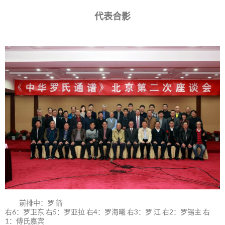
代表合影
前排中：罗 箭
右6：罗卫东 右5：罗亚拉 右4：罗海曦 右3：罗 江 右2：罗锡主 右
1：傅氏嘉宾