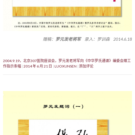
赠稿：
罗元发老将军
录入：罗训森 2014.6.18
2004.9.19，北京307医院座谈会，罗元发老将军向《中华罗氏通谱》编委会赠工
作指示条幅
2014 年 6 月 21 日
LUOXUNSEN
添加评论