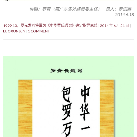
供稿：罗青（原广东省外经贸委主任） 录入：罗训森
2014.6.18
1999.10，罗元发老将军为《中华罗氏通谱》确定指导思想
2014 年 6 月 21 日
LUOXUNSEN
1 COMMENT