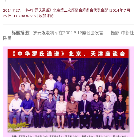
2014.7.27，《中华罗氏通谱》北京第二次座谈会筹备会代表合影
2014 年 7 月
29 日
LUOXUNSEN
添加评论
标题插图：
罗元发老将军在2004.9.19座谈会发言——摄影 中新社
陈勇