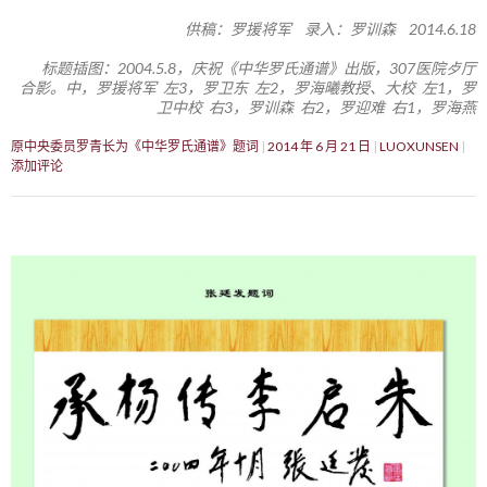
供稿：罗援将军 录入：罗训森 2014.6.18
标题插图：2004.5.8，庆祝《中华罗氏通谱》出版，307医院歺厅
合影。中，罗援将军 左3，罗卫东 左2，罗海曦教授、大校 左1，罗
卫中校 右3，罗训森 右2，罗迎难 右1，罗海燕
原中央委员罗青长为《中华罗氏通谱》题词
2014 年 6 月 21 日
LUOXUNSEN
添加评论