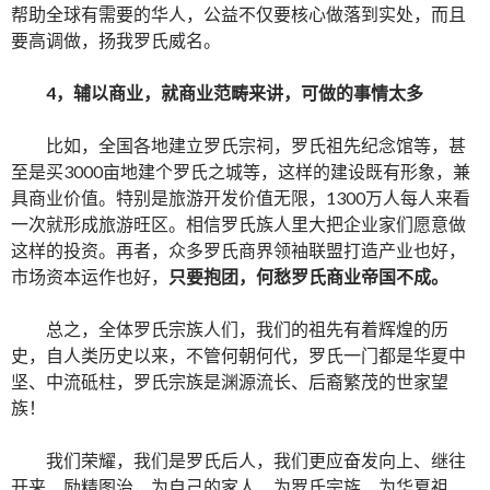
帮助全球有需要的华人，公益不仅要核心做落到实处，而且
要高调做，扬我罗氏威名。
4
，辅以商业，就商业范畴来讲，可做的事情太多
比如，全国各地建立罗氏宗祠，罗氏祖先纪念馆等，甚
至是买3000亩地建个罗氏之城等，这样的建设既有形象，兼
具商业价值。特别是旅游开发价值无限，1300万人每人来看
一次就形成旅游旺区。相信罗氏族人里大把企业家们愿意做
这样的投资。再者，众多罗氏商界领袖联盟打造产业也好，
市场资本运作也好，
只要抱团，何愁罗氏商业帝国不成。
总之，全体罗氏宗族人们，我们的祖先有着辉煌的历
史，自人类历史以来，不管何朝何代，罗氏一门都是华夏中
坚、中流砥柱，罗氏宗族是渊源流长、后裔繁茂的世家望
族！
我们荣耀，我们是罗氏后人，我们更应奋发向上、继往
开来、励精图治，为自己的家人、为罗氏宗族、为华夏祖