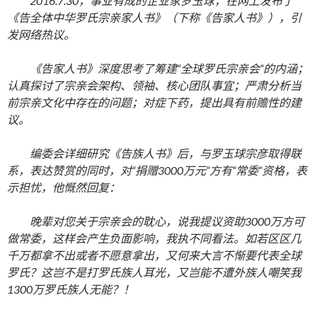
2016.7.30，事业有成的企业家罗玉球，在网上发布了
《告全体中华罗氏宗亲家人书》（下称《告家人书》），引
发网络热议。
《告家人书》深度思考了筹建“全球罗氏宗亲会”的内涵；
认真探讨了宗亲会架构、领袖、核心团队事宜；严肃分析当
前宗亲文化中存在的问题；对症下药，提出具有前赡性的建
议。
编委会详细研究《告族人书》后，与罗玉球宗彦取得联
系，表达赞赏的同时，对“捐赠3000万元”方有“常委”资格，表
示担忧，他慨然回复：
晚辈对您关于宗亲会的耽心，说我提议资助3000万方可
做常委，这样会产生负面影响，我执不同看法。如若区区几
千万都拿不出或者不愿意拿出，又何来大言不惭要代表全球
罗氏？这岂不是打罗氏族人耳光，又岂能不遭外族人嘲笑我
1300万罗氏族人无能？！