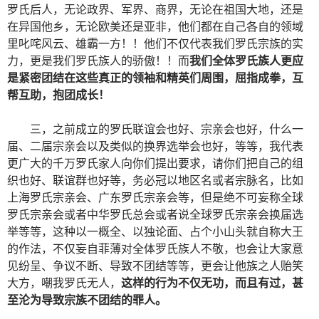
罗氏后人，无论政界、军界、商界，无论在祖国大地，还是
在异国他乡，无论欧美还是亚非，他们都在自己各自的领域
里叱咤风云、雄霸一方！！他们不仅代表我们罗氏宗族的实
力，更是我们罗氏族人的骄傲！！而
我们全体罗氏族人更应
是紧密团结在这些真正的领袖和精英们周围，屈指成拳，互
帮互助，抱团成长！
三，之前成立的罗氏联谊会也好、宗亲会也好，什么一
届、二届宗亲会以及类似的换界选举会也好，等等，我代表
更广大的千万罗氏家人向你们提出要求，请你们把自己的组
织也好、联谊群也好等，务必冠以地区名或者宗脉名，比如
上海罗氏宗亲会、广东罗氏宗亲会等，但是绝不可妄称全球
罗氏宗亲会或者中华罗氏总会或者说全球罗氏宗亲会换届选
举等等，这种以一概全、以独论面、占个小山头就自称大王
的作法，不仅妄自菲薄对全体罗氏族人不敬，也会让大家意
见纷呈、争议不断、导致不团结等等，更会让他族之人贻笑
大方，嘲我罗氏无人，
这样的行为不仅无功，而且有过，甚
至沦为导致宗族不团结的罪人。