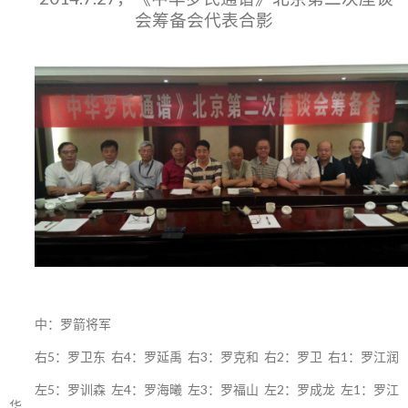
会筹备会代表合影
中：罗箭将军
右5：罗卫东 右4：罗延禹 右3：罗克和 右2：罗卫 右1：罗江润
左5：罗训森 左4：罗海曦 左3：罗福山 左2：罗成龙 左1：罗江
华