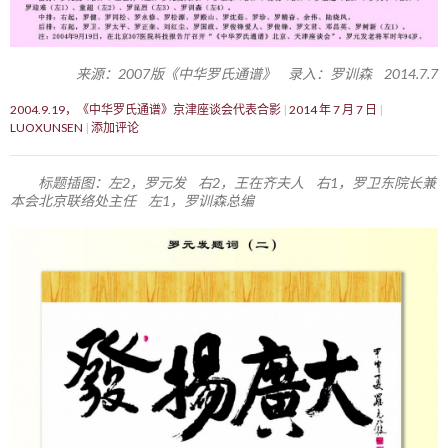
来源：2007版《中华罗氏通谱》 录入：罗训森 2014.7.7
2004.9.19，《中华罗氏通谱》京津座谈会代表合影
2014 年 7 月 7 日
LUOXUNSEN
添加评论
标题插图：左2，罗元发 右2，王在齐夫人 右1，罗卫东院长兼
本会北京联络处主任 左1，罗训森总编