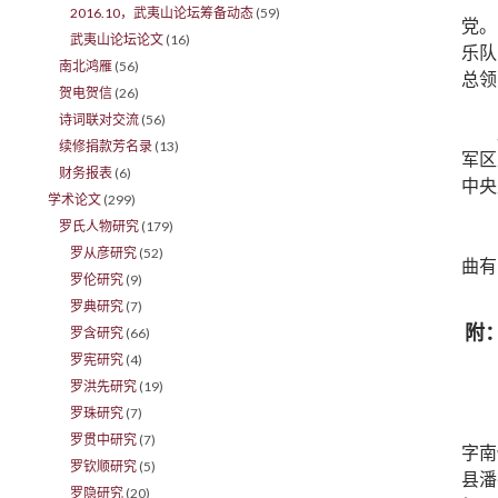
2016.10，武夷山论坛筹备动态
(59)
党。
武夷山论坛论文
(16)
乐队
南北鸿雁
(56)
总领
贺电贺信
(26)
诗词联对交流
(56)
续修捐款芳名录
(13)
军区
财务报表
(6)
中央
学术论文
(299)
罗氏人物研究
(179)
罗从彦研究
(52)
曲有
罗伦研究
(9)
罗典研究
(7)
附
罗含研究
(66)
罗宪研究
(4)
罗洪先研究
(19)
罗珠研究
(7)
罗贯中研究
(7)
字南
罗钦顺研究
(5)
县潘
罗隐研究
(20)