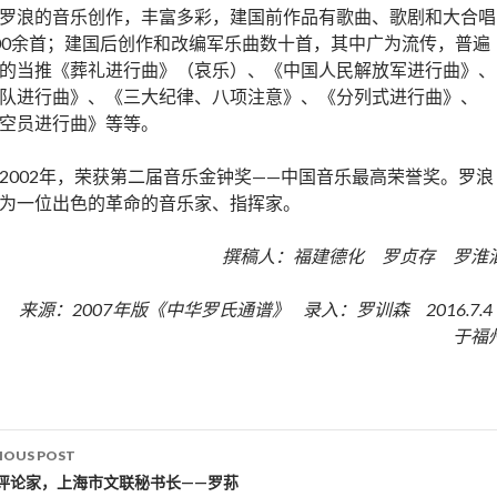
罗浪的音乐创作，丰富多彩，建国前作品有歌曲、歌剧和大合唱
00余首；建国后创作和改编军乐曲数十首，其中广为流传，普遍
的当推《葬礼进行曲》（哀乐）、《中国人民解放军进行曲》、
队进行曲》、《三大纪律、八项注意》、《分列式进行曲》、
空员进行曲》等等。
2002年，荣获第二届音乐金钟奖——中国音乐最高荣誉奖。罗浪
为一位出色的革命的音乐家、指挥家。
撰稿人：福建德化 罗贞存 罗淮
来源：2007年版《中华罗氏通谱》 录入：罗训森 2016.7.
于福
IOUS POST
st navigation
评论家，上海市文联秘书长——罗荪