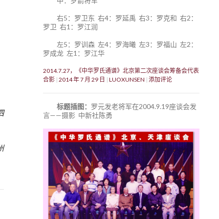
中：罗箭将军
右5：罗卫东 右4：罗延禹 右3：罗克和 右2：
罗卫 右1：罗江润
左5：罗训森 左4：罗海曦 左3：罗福山 左2：
罗成龙 左1：罗江华
2014.7.27，《中华罗氏通谱》北京第二次座谈会筹备会代表
合影
2014 年 7 月 29 日
LUOXUNSEN
添加评论
标题插图：
罗元发老将军在2004.9.19座谈会发
泗
言——摄影 中新社陈勇
4
州