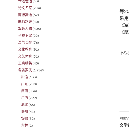
仕进佳话
(58)
诗文名家
(234)
等2
懿德高逸
(62)
采用
能师巧匠
(30)
《军
军政人物
(306)
《航
科技专家
(22)
浩气长存
(76)
文化教育
(91)
不愧
文艺体育
(51)
工商精英
(40)
各省罗氏
(1,789)
川渝
(188)
广东
(230)
湖南
(384)
江西
(299)
湖北
(66)
贵州
(41)
PREV
安徽
(32)
Po
文学
吉林
(1)