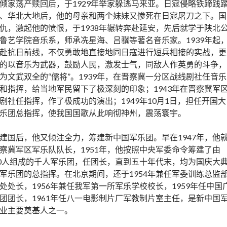
倾家荡产赎回后，于1929年举家躲逃马来亚。日寇侵略铁蹄践
、华北大地后，他的母亲和两个妹妹又惨死在日寇屠刀之下。国
仇，激起他的愤恨，于1938年辗转奔赴延安，先后就学于陕北
鲁艺学院音乐系，师承冼星海、吕骥等著名音乐家。1939年起
赴抗日前线，不仅勇敢地直接地同日寇进行短兵相接的实战，更
的以音乐为武器，鼓励人民，激发士气，同敌人作英勇的斗争，
为文武双全的“儒将”。1939年，在晋察冀一分区战线剧社任音乐
和指挥，给当地军民留下了极深刻的印象；1943年在晋察冀军
剧社任指挥，作了极成功的演出；1949年10月1日，担任开国大
乐团总指挥，使我国国歌从此响彻神州，震荡寰宇。
建国后，他又倾注全力，筹建新中国军乐团。早在1947年，他
察冀军区军乐队队长，1951年，他按照中央军委命令筹建了由
00人组成的千人军乐团，任团长，直到五十年代末，均为国庆大
军乐团的总指挥。在北京期间，还于1954年兼任军委训练总监
处处长，1956年兼任我军第一所军乐学校校长，1959年任中国
团团长，1961年任八一电影制片厂军教制片室主任，是新中国
业主要奠基人之一。