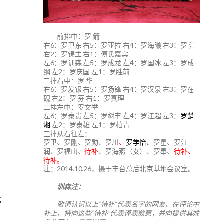
前排中：罗 箭
右6：罗卫东 右5：罗亚拉 右4：罗海曦 右3：罗 江
右2：罗锡主 右1：傅氏嘉宾
左6：罗训森 左5：罗成龙 左4：罗国冰 左3：罗成
纲 左2：罗庆国 左1：罗胜前
二排右中：罗 华
右6：罗发银 右5：罗扬锋 右4：罗汉泉 右3：罗在
砚 右2：罗 芬 右1：罗真理
二排左中：罗文举
左6：罗泰贵 左5：罗树丰 左4：罗江超 左3：
罗楚
湘
左2：罗泰雄 左1：罗柏青
三排从右往左：
罗卫、罗刚、罗勋、罗川
、
罗学怡、
罗星、罗江
润、罗福山、
待补
、罗海燕（女）、罗奉、
待补、
待补。
注：2014.10.26，摄于丰台总后北京基地会议室。
训森注：
化
敬请认识以上“待补”代表名字的网友，在评论中
补上，特向这些“待补”代表谨表歉意，并向提供其姓