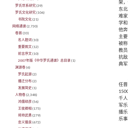
架，
罗氏世系研究
(39)
东北
罗氏文化研究
(106)
难家
书院文化
(21)
学和
网络通谱
(2,730)
他奔
卷首
(33)
主要
名人题词
(10)
被称
重要图文
(12)
教员
前言序文
(10)
抗敌
2007年版《中华罗氏通谱》总目录
(1)
典军
渊源卷
(6)
罗氏起源
(2)
播迁分布
(2)
任晋
发展简史
(1)
15
人物卷
(2,348)
千人
鸿儒硕彦
(56)
军乐
王侯卿相
(175)
播乐
将帅武勇
(279)
乐事
忠义循良
(672)