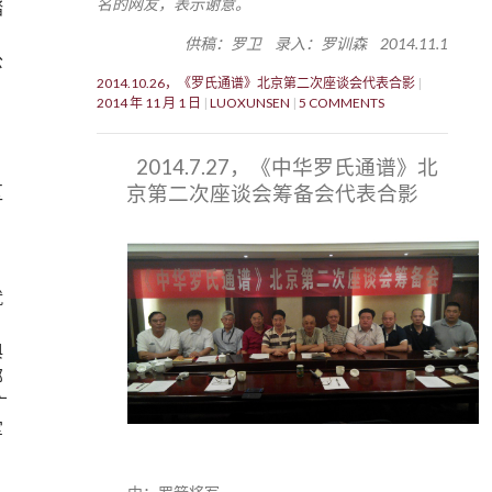
名的网友，表示谢意。
踏
供稿：罗卫 录入：罗训森 2014.11.1
公
2014.10.26，《罗氏通谱》北京第二次座谈会代表合影
，
2014 年 11 月 1 日
LUOXUNSEN
5 COMMENTS
2014.7.27，《中华罗氏通谱》北
京第二次座谈会筹备会代表合影
区
就
典
部
广
军