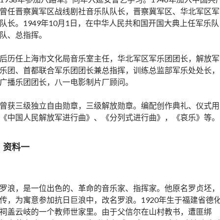
曾任晋察冀军区战线剧社音乐队队长，晋察冀军区、华北军区军
队长。1949年10月1日，在中华人民共和国开国大典上任军乐队
队、总指挥。
后历任上海市文化局音乐室主任，华北军区军乐团团长，解放军
乐团、首都联合军乐团团长兼总指挥，训练总监部军乐处处长，
广播乐团团长，八一电影制片厂顾问。
曾获三级独立自由勋章，三级解放勋章。编配创作典礼、仪式用
《中国人民解放军进行曲》、《分列式进行曲》，《哀乐》等。
：资料一
罗浪，是一位出色的、革命的音乐家、指挥家。他原名罗贞坯，
传，为寓意参加抗日巨浪中，改名罗浪。1920年生于福建省德
祠盖云岐的一个教师世家里。由于父信尔在山村教书，遭匪绑