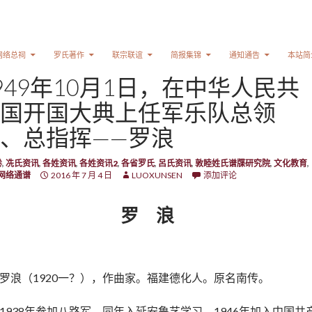
网络总祠
罗氏著作
联宗联谊
简报集锦
通知通告
本站简
949年10月1日，在中华人民共
国开国大典上任军乐队总领
、总指挥——罗浪
卷
,
冼氏资讯
,
各姓资讯
,
各姓资讯2
,
各省罗氏
,
呂氏资讯
,
敦睦姓氏谱牒研究院
,
文化教育
,
网络通谱
2016 年 7 月 4 日
LUOXUNSEN
添加评论
罗 浪
罗浪（1920一？），作曲家。福建德化人。原名南传。
1938年参加八路军。同年入延安鲁艺学习。1946年加入中国共