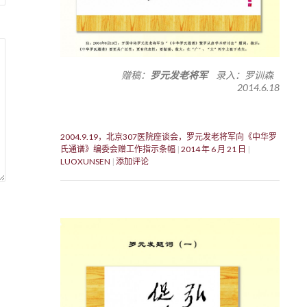
赠稿：
罗元发老将军
录入：罗训森
2014.6.18
2004.9.19，北京307医院座谈会，罗元发老将军向《中华罗
氏通谱》编委会赠工作指示条幅
2014 年 6 月 21 日
LUOXUNSEN
添加评论