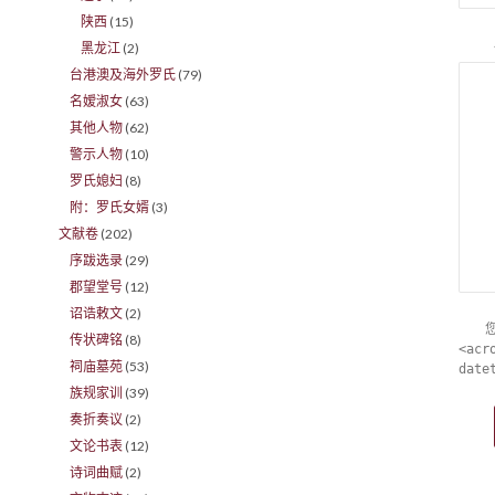
陕西
(15)
黑龙江
(2)
台港澳及海外罗氏
(79)
名嫒淑女
(63)
其他人物
(62)
警示人物
(10)
罗氏媳妇
(8)
附：罗氏女婿
(3)
文献卷
(202)
序跋选录
(29)
郡望堂号
(12)
诏诰敕文
(2)
传状碑铭
(8)
<acr
祠庙墓苑
(53)
date
族规家训
(39)
奏折奏议
(2)
文论书表
(12)
诗词曲赋
(2)