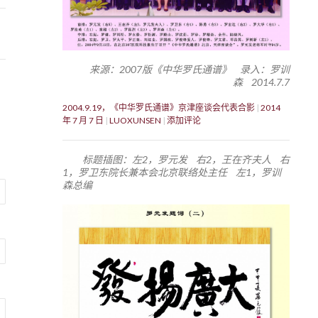
来源：2007版《中华罗氏通谱》 录入：罗训
森 2014.7.7
2004.9.19，《中华罗氏通谱》京津座谈会代表合影
2014
年 7 月 7 日
LUOXUNSEN
添加评论
标题插图：左2，罗元发 右2，王在齐夫人 右
1，罗卫东院长兼本会北京联络处主任 左1，罗训
森总编