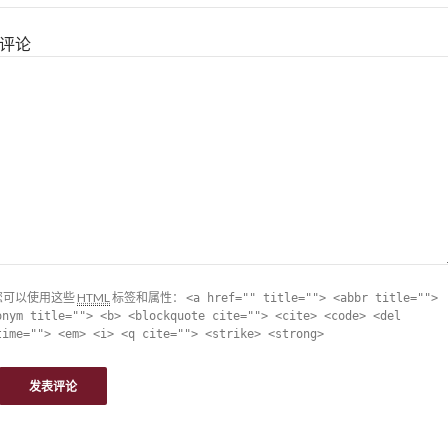
评论
您可以使用这些
HTML
标签和属性：
<a href="" title=""> <abbr title="">
onym title=""> <b> <blockquote cite=""> <cite> <code> <del
time=""> <em> <i> <q cite=""> <strike> <strong>