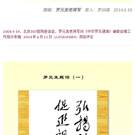
赠稿：
罗元发老将军
录入：罗训森 2014.6.18
2004.9.19，北京307医院座谈会，罗元发老将军向《中华罗氏通谱》编委会赠工
作指示条幅
2014 年 6 月 21 日
LUOXUNSEN
添加评论