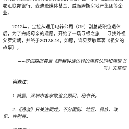
老汇联邦银行、麦迪逊媒体基金、威廉姆斯房地产集团等企
业。
2012年，宝拉从通用电器公司（GE）副总裁职位退休
后，为了完成母亲的遗愿，开始了一场寻根之旅——寻找外祖
父罗定朝，并终于2012.8.14，如愿，详见罗敏军著《祖父的
故事》。
——罗训森据黄震《跨越种族边界的族群认同和族谱书
写》文整理
训森注：
1. 黄震，深圳市客家联谊会顾问、秘书长。
2. 《通谱》只关注同姓，不分国别、地区、民族、政
见、性别等。