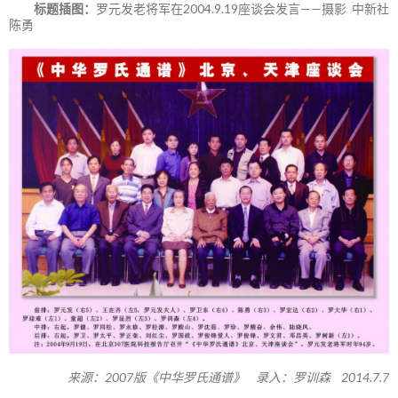
标题插图：
罗元发老将军在2004.9.19座谈会发言——摄影 中新社
陈勇
来源：2007版《中华罗氏通谱》 录入：罗训森 2014.7.7