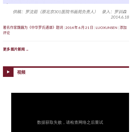
供稿：罗沈茹（原北京301医院书画苑负责人） 录入：罗训森
2014.6.18
著名作家魏巍为《中华罗氏通谱》题词
2014 年 6 月 21 日
LUOXUNSEN
添加
评论
更多 图片新闻
→
视频