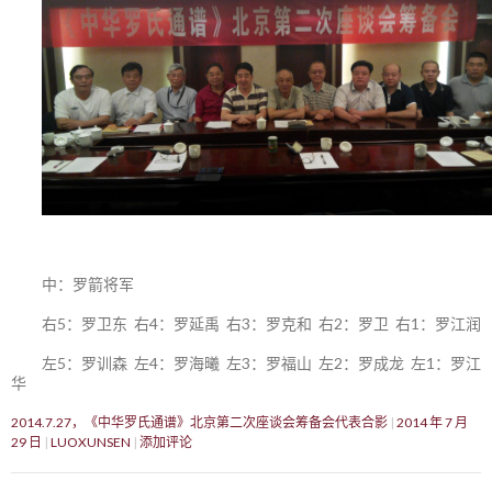
中：罗箭将军
右5：罗卫东 右4：罗延禹 右3：罗克和 右2：罗卫 右1：罗江润
左5：罗训森 左4：罗海曦 左3：罗福山 左2：罗成龙 左1：罗江
华
2014.7.27，《中华罗氏通谱》北京第二次座谈会筹备会代表合影
2014 年 7 月
29 日
LUOXUNSEN
添加评论