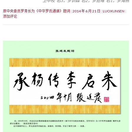
卫中校 右3，罗训森 右2，罗迎难 右1，罗海燕
原中央委员罗青长为《中华罗氏通谱》题词
2014 年 6 月 21 日
LUOXUNSEN
添加评论