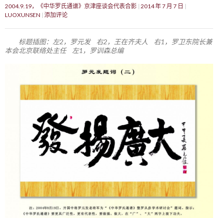
2004.9.19，《中华罗氏通谱》京津座谈会代表合影
2014 年 7 月 7 日
LUOXUNSEN
添加评论
标题插图：左2，罗元发 右2，王在齐夫人 右1，罗卫东院长兼
本会北京联络处主任 左1，罗训森总编