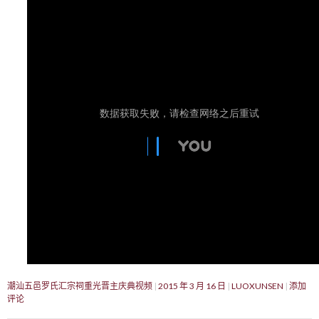
潮汕五邑罗氏汇宗祠重光晋主庆典视频
2015 年 3 月 16 日
LUOXUNSEN
添加
评论