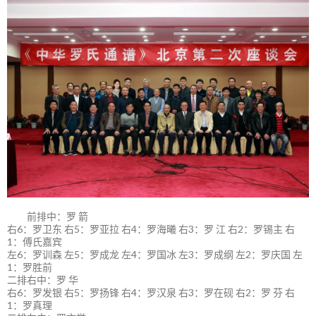
前排中：罗 箭
右6：罗卫东 右5：罗亚拉 右4：罗海曦 右3：罗 江 右2：罗锡主 右
1：傅氏嘉宾
左6：罗训森 左5：罗成龙 左4：罗国冰 左3：罗成纲 左2：罗庆国 左
1：罗胜前
二排右中：罗 华
右6：罗发银 右5：罗扬锋 右4：罗汉泉 右3：罗在砚 右2：罗 芬 右
1：罗真理