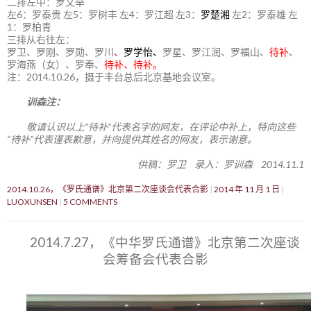
二排左中：罗文举
左6：罗泰贵 左5：罗树丰 左4：罗江超 左3：
罗楚湘
左2：罗泰雄 左
1：罗柏青
三排从右往左：
罗卫、罗刚、罗勋、罗川
、
罗学怡、
罗星、罗江润、罗福山、
待补
、
罗海燕（女）、罗奉、
待补、待补。
注：2014.10.26，摄于丰台总后北京基地会议室。
训森注：
敬请认识以上“待补”代表名字的网友，在评论中补上，特向这些
“待补”代表谨表歉意，并向提供其姓名的网友，表示谢意。
供稿：罗卫 录入：罗训森 2014.11.1
2014.10.26，《罗氏通谱》北京第二次座谈会代表合影
2014 年 11 月 1 日
LUOXUNSEN
5 COMMENTS
2014.7.27，《中华罗氏通谱》北京第二次座谈
会筹备会代表合影