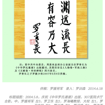
供稿：罗援将军 录入：罗训森 2014.6.18
标题插图：2004.5.8，庆祝《中华罗氏通谱》出版，307医院歺厅
合影。中，罗援将军 左3，罗卫东 左2，罗海曦教授、大校 左1，罗