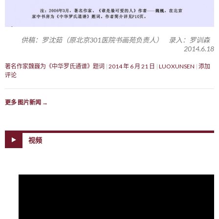
供稿：罗沈茹（原北京301医院书画苑负责人） 录入：罗训森
2014.6.18
著名作家魏巍为《中华罗氏通谱》题词
2014 年 6 月 21 日
LUOXUNSEN
添加
评论
更多 图片新闻
→
视频