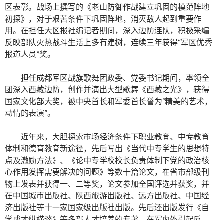
区表彰。战场上撰写的《老山防御作战建立巩固的模范阵地
初探》，对于艰苦条件下巩固阵地，消灭敌人起到重要作
用。在担任大区报社编记者期间，深入边防连队，积极采编
反映部队火热战斗生活上多有建树，连续三年获得“军区优秀
报道人员”奖。
担任成都军区战旗歌舞团政委、党委书记期间，率领全
团深入西藏边防，创作并演出大型歌舞《西藏之光》，获得
国家文化部大奖，被中央首长和军委首长誉为“精美的艺术，
动情的表演”。
近年来，大胆探索市场经济条件下职业教育、中专教育
体制和德育教育新途径，先后写出《当代中专学生的思想特
点及激励方法》、《论中专学校校长负责体制下党的政治核
心作用发挥需要解决的问题》等数十篇论文，在省市部级刊
物上发表并获得一、二等奖，论文参加全国评选并获奖，并
在中国城市出版社、陕西旅游出版社、远方出版社、中国经
济出版社等十一家国家级出版社出版。先后还出版发行《自
学成才纵横谈》等多部人才培养的专著，在军内外引起反