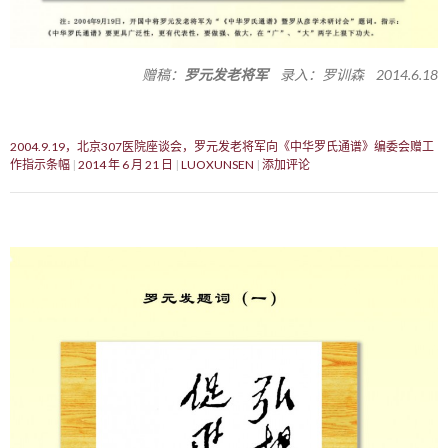
赠稿：
罗元发老将军
录入：罗训森 2014.6.18
2004.9.19，北京307医院座谈会，罗元发老将军向《中华罗氏通谱》编委会赠工
作指示条幅
2014 年 6 月 21 日
LUOXUNSEN
添加评论