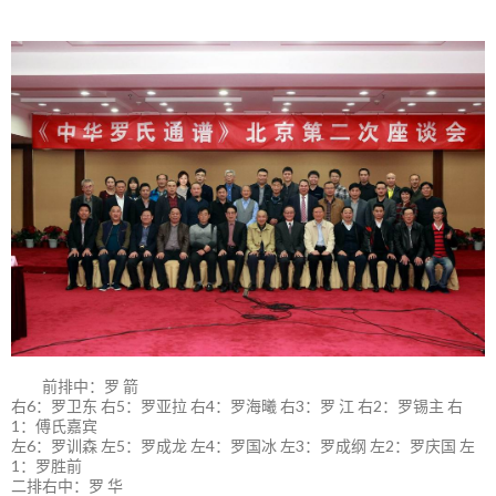
前排中：罗 箭
右6：罗卫东 右5：罗亚拉 右4：罗海曦 右3：罗 江 右2：罗锡主 右
1：傅氏嘉宾
左6：罗训森 左5：罗成龙 左4：罗国冰 左3：罗成纲 左2：罗庆国 左
1：罗胜前
二排右中：罗 华