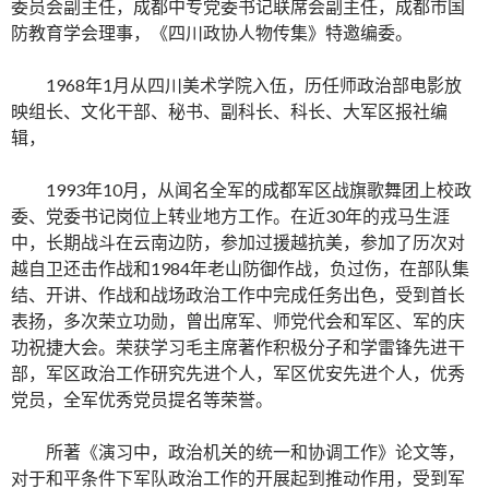
委员会副主任，成都中专党委书记联席会副主任，成都市国
防教育学会理事，《四川政协人物传集》特邀编委。
1968年1月从四川美术学院入伍，历任师政治部电影放
映组长、文化干部、秘书、副科长、科长、大军区报社编
辑，
1993年10月，从闻名全军的成都军区战旗歌舞团上校政
委、党委书记岗位上转业地方工作。在近30年的戎马生涯
中，长期战斗在云南边防，参加过援越抗美，参加了历次对
越自卫还击作战和1984年老山防御作战，负过伤，在部队集
结、开讲、作战和战场政治工作中完成任务出色，受到首长
表扬，多次荣立功勋，曾出席军、师党代会和军区、军的庆
功祝捷大会。荣获学习毛主席著作积极分子和学雷锋先进干
部，军区政治工作研究先进个人，军区优安先进个人，优秀
党员，全军优秀党员提名等荣誉。
所著《演习中，政治机关的统一和协调工作》论文等，
对于和平条件下军队政治工作的开展起到推动作用，受到军