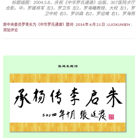
标题插图：2004.5.8，庆祝《中华罗氏通谱》出版，307医院歺厅
合影。中，罗援将军 左3，罗卫东 左2，罗海曦教授、大校 左1，罗
卫中校 右3，罗训森 右2，罗迎难 右1，罗海燕
原中央委员罗青长为《中华罗氏通谱》题词
2014 年 6 月 21 日
LUOXUNSEN
添加评论