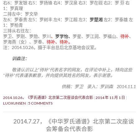
右6：罗发银 右5：罗扬锋 右4：罗汉泉 右3：罗在砚 右2：罗 芬 右
1：罗真理
二排左中：罗文举
左6：罗泰贵 左5：罗树丰 左4：罗江超 左3：
罗楚湘
左2：罗泰雄 左
1：罗柏青
三排从右往左：
罗卫、罗刚、罗勋、罗川
、
罗学怡、
罗星、罗江润、罗福山、
待补
、
罗海燕（女）、罗奉、
待补、待补。
注：2014.10.26，摄于丰台总后北京基地会议室。
训森注：
敬请认识以上“待补”代表名字的网友，在评论中补上，特向这些
“待补”代表谨表歉意，并向提供其姓名的网友，表示谢意。
供稿：罗卫 录入：罗训森 2014.11.1
2014.10.26，《罗氏通谱》北京第二次座谈会代表合影
2014 年 11 月 1 日
LUOXUNSEN
5 COMMENTS
2014.7.27，《中华罗氏通谱》北京第二次座谈
会筹备会代表合影