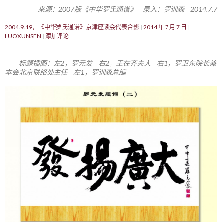
来源：2007版《中华罗氏通谱》 录入：罗训森 2014.7.7
2004.9.19，《中华罗氏通谱》京津座谈会代表合影
2014 年 7 月 7 日
LUOXUNSEN
添加评论
标题插图：左2，罗元发 右2，王在齐夫人 右1，罗卫东院长兼
本会北京联络处主任 左1，罗训森总编