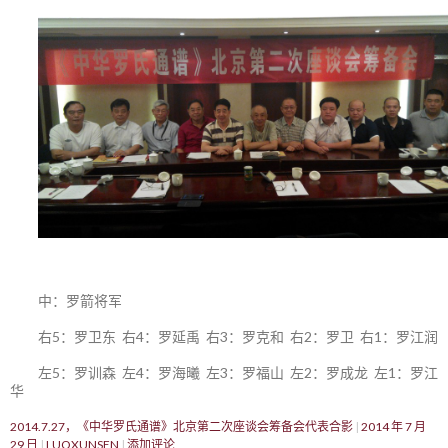
中：罗箭将军
右5：罗卫东 右4：罗延禹 右3：罗克和 右2：罗卫 右1：罗江润
左5：罗训森 左4：罗海曦 左3：罗福山 左2：罗成龙 左1：罗江
华
2014.7.27，《中华罗氏通谱》北京第二次座谈会筹备会代表合影
2014 年 7 月
29 日
LUOXUNSEN
添加评论