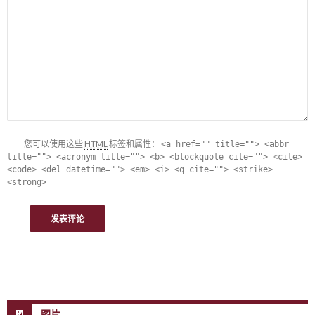
您可以使用这些
HTML
标签和属性：
<a href="" title=""> <abbr
title=""> <acronym title=""> <b> <blockquote cite=""> <cite>
<code> <del datetime=""> <em> <i> <q cite=""> <strike>
<strong>
图片