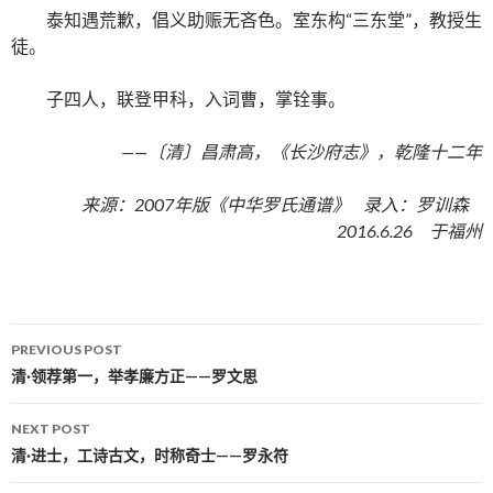
泰知遇荒歉，倡义助赈无吝色。室东构“三东堂”，教授生
徒。
子四人，联登甲科，入词曹，掌铨事。
——〔清〕昌肃高，《长沙府志》，乾隆十二年
来源：2007年版《中华罗氏通谱》 录入：罗训森
2016.6.26 于福州
PREVIOUS POST
Post navigation
清·领荐第一，举孝廉方正——罗文思
NEXT POST
清·进士，工诗古文，时称奇士——罗永符