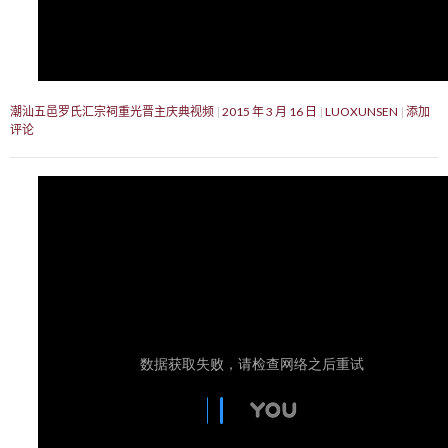
潮汕五邑罗氏汇宗祠重光晋主庆典视频
2015 年 3 月 16 日
LUOXUNSEN
添加
评论