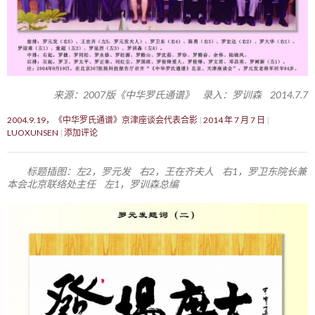
来源：2007版《中华罗氏通谱》 录入：罗训森 2014.7.7
2004.9.19，《中华罗氏通谱》京津座谈会代表合影
2014 年 7 月 7 日
LUOXUNSEN
添加评论
标题插图：左2，罗元发 右2，王在齐夫人 右1，罗卫东院长兼
本会北京联络处主任 左1，罗训森总编