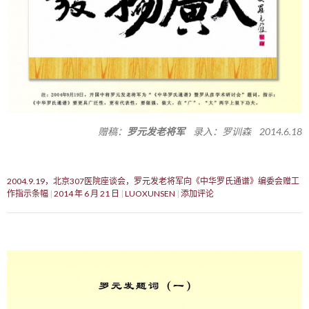
赠稿：
罗元发老将军
录入：罗训森 2014.6.18
2004.9.19，北京307医院座谈会，罗元发老将军向《中华罗氏通谱》编委会赠工
作指示条幅
2014 年 6 月 21 日
LUOXUNSEN
添加评论