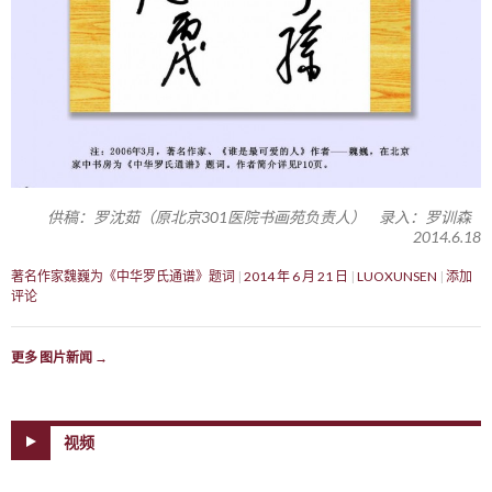
供稿：罗沈茹（原北京301医院书画苑负责人） 录入：罗训森
2014.6.18
著名作家魏巍为《中华罗氏通谱》题词
2014 年 6 月 21 日
LUOXUNSEN
添加
评论
更多 图片新闻
→
视频