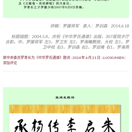
供稿：罗援将军 录入：罗训森 2014.6.18
标题插图：2004.5.8，庆祝《中华罗氏通谱》出版，307医院歺厅
合影。中，罗援将军 左3，罗卫东 左2，罗海曦教授、大校 左1，罗
卫中校 右3，罗训森 右2，罗迎难 右1，罗海燕
原中央委员罗青长为《中华罗氏通谱》题词
2014 年 6 月 21 日
LUOXUNSEN
添加评论