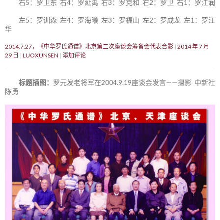
右5：罗卫东 右4：罗延禹 右3：罗克和 右2：罗卫 右1：罗江润
左5：罗训森 左4：罗海曦 左3：罗福山 左2：罗成龙 左1：罗江
华
2014.7.27，《中华罗氏通谱》北京第二次座谈会筹备会代表合影
2014 年 7 月
29 日
LUOXUNSEN
添加评论
标题插图：
罗元发老将军在2004.9.19座谈会发言——摄影 中新社
陈勇