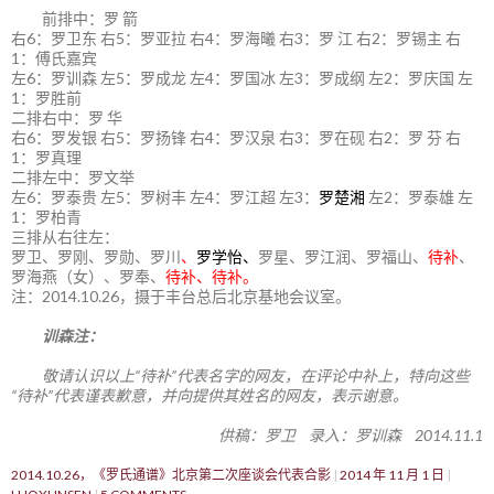
前排中：罗 箭
右6：罗卫东 右5：罗亚拉 右4：罗海曦 右3：罗 江 右2：罗锡主 右
1：傅氏嘉宾
左6：罗训森 左5：罗成龙 左4：罗国冰 左3：罗成纲 左2：罗庆国 左
1：罗胜前
二排右中：罗 华
右6：罗发银 右5：罗扬锋 右4：罗汉泉 右3：罗在砚 右2：罗 芬 右
1：罗真理
二排左中：罗文举
左6：罗泰贵 左5：罗树丰 左4：罗江超 左3：
罗楚湘
左2：罗泰雄 左
1：罗柏青
三排从右往左：
罗卫、罗刚、罗勋、罗川
、
罗学怡、
罗星、罗江润、罗福山、
待补
、
罗海燕（女）、罗奉、
待补、待补。
注：2014.10.26，摄于丰台总后北京基地会议室。
训森注：
敬请认识以上“待补”代表名字的网友，在评论中补上，特向这些
“待补”代表谨表歉意，并向提供其姓名的网友，表示谢意。
供稿：罗卫 录入：罗训森 2014.11.1
2014.10.26，《罗氏通谱》北京第二次座谈会代表合影
2014 年 11 月 1 日