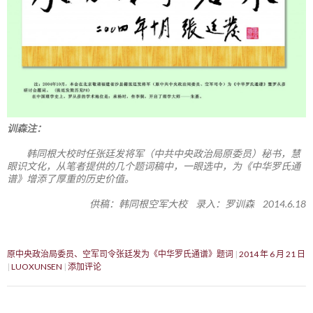
训森注：
韩同根大校时任张廷发将军（中共中央政治局原委员）秘书，慧
眼识文化，从笔者提供的几个题词稿中，一眼选中，为《中华罗氏通
谱》增添了厚重的历史价值。
供稿：韩同根空军大校 录入：罗训森 2014.6.18
原中央政治局委员、空军司令张廷发为《中华罗氏通谱》题词
2014 年 6 月 21 日
LUOXUNSEN
添加评论