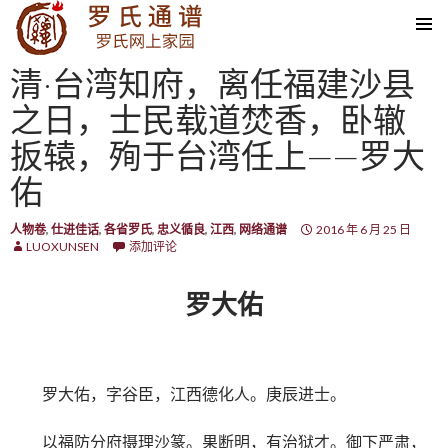
SKIP TO CONTENT
清·台湾知府，离任福建沙县
之日，士民载道焚香，卧辙
扳辕，殉于台湾任上——罗大
佑
人物卷
,
仕进佳话
,
各省罗氏
,
忠义循良
,
江西
,
网络通谱
2016 年 6 月 25 日
LUOXUNSEN
添加评论
罗大佑
罗大佑，字谷臣，江西德化人。庚辰进士。
以福防分府摄理沙篆。果断明，有治狱才。御下严肃，