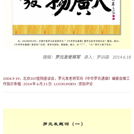
赠稿：
罗元发老将军
录入：罗训森 2014.6.18
2004.9.19，北京307医院座谈会，罗元发老将军向《中华罗氏通谱》编委会赠工
作指示条幅
2014 年 6 月 21 日
LUOXUNSEN
添加评论