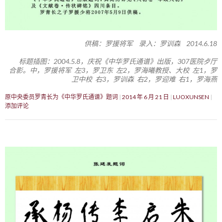
供稿：罗援将军 录入：罗训森 2014.6.18
标题插图：2004.5.8，庆祝《中华罗氏通谱》出版，307医院歺厅
合影。中，罗援将军 左3，罗卫东 左2，罗海曦教授、大校 左1，罗
卫中校 右3，罗训森 右2，罗迎难 右1，罗海燕
原中央委员罗青长为《中华罗氏通谱》题词
2014 年 6 月 21 日
LUOXUNSEN
添加评论