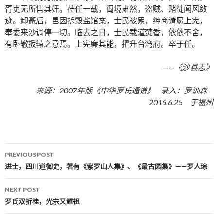
胥吏无所售其奸。莅任一载，阖境肃然，盗贼、赌徒闻风敛
迹。卸篆后，邑因拆毁盐馆案，士民被累，绅商请愿上宪，
奉委来沙调停一切。临去之日，士民载道焚香，依依不舍，
有卧辙扳辕之意焉。上宪廉其能，擢升台湾府。卒于任。
——《沙县志》
来源：2007年版《中华罗氏通谱》 录入：罗训森
2016.6.25 于福州
PREVIOUS POST
Post navigation
进士，四川道御史，著有《紫罗山人集》、《最古园集》——罗人琮
NEXT POST
罗氏双折桂，光宗又耀祖