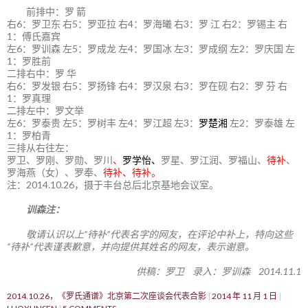
前排中：罗 箭
右6：罗卫东 右5：罗亚拉 右4：罗海曦 右3：罗 江 右2：罗锡主 右
1：傅氏嘉宾
左6：罗训森 左5：罗成龙 左4：罗国冰 左3：罗成纲 左2：罗庆国 左
1：罗胜前
二排右中：罗 华
右6：罗发银 右5：罗扬锋 右4：罗汉泉 右3：罗在砚 右2：罗 芬 右
1：罗真理
二排左中：罗文举
左6：罗泰贵 左5：罗树丰 左4：罗江超 左3：
罗楚湘
左2：罗泰雄 左
1：罗柏青
三排从右往左：
罗卫、罗刚、罗勋、罗川
、
罗学怡、
罗星、罗江润、罗福山、
待补
、
罗海燕（女）、罗奉、
待补、待补。
注：2014.10.26，摄于丰台总后北京基地会议室。
训森注：
敬请认识以上“待补”代表名字的网友，在评论中补上，特向这些
“待补”代表谨表歉意，并向提供其姓名的网友，表示谢意。
供稿：罗卫 录入：罗训森 2014.11.1
2014.10.26，《罗氏通谱》北京第二次座谈会代表合影
2014 年 11 月 1 日