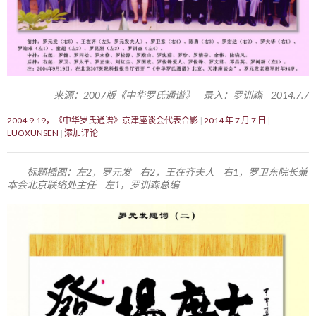
来源：2007版《中华罗氏通谱》 录入：罗训森 2014.7.7
2004.9.19，《中华罗氏通谱》京津座谈会代表合影
2014 年 7 月 7 日
LUOXUNSEN
添加评论
标题插图：左2，罗元发 右2，王在齐夫人 右1，罗卫东院长兼
本会北京联络处主任 左1，罗训森总编