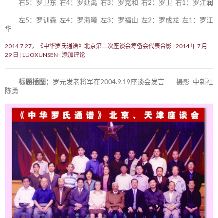
右5：罗卫东 右4：罗延禹 右3：罗克和 右2：罗卫 右1：罗江润
左5：罗训森 左4：罗海曦 左3：罗福山 左2：罗成龙 左1：罗江
华
2014.7.27，《中华罗氏通谱》北京第二次座谈会筹备会代表合影
2014 年 7 月
29 日
LUOXUNSEN
添加评论
标题插图：
罗元发老将军在2004.9.19座谈会发言——摄影 中新社
陈勇