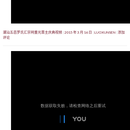
潮汕五邑罗氏汇宗祠重光晋主庆典视频
2015 年 3 月 16 日
LUOXUNSEN
添加
评论