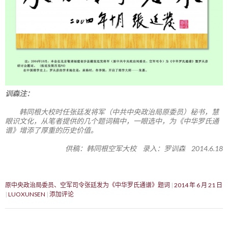
训森注：
韩同根大校时任张廷发将军（中共中央政治局原委员）秘书，慧
眼识文化，从笔者提供的几个题词稿中，一眼选中，为《中华罗氏通
谱》增添了厚重的历史价值。
供稿：韩同根空军大校 录入：罗训森 2014.6.18
原中央政治局委员、空军司令张廷发为《中华罗氏通谱》题词
2014 年 6 月 21 日
LUOXUNSEN
添加评论