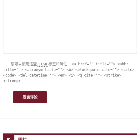
您可以使用这些
HTML
标签和属性：
<a href="" title=""> <abbr
title=""> <acronym title=""> <b> <blockquote cite=""> <cite>
<code> <del datetime=""> <em> <i> <q cite=""> <strike>
<strong>
图片