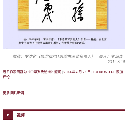
供稿：罗沈茹（原北京301医院书画苑负责人） 录入：罗训森
2014.6.18
著名作家魏巍为《中华罗氏通谱》题词
2014 年 6 月 21 日
LUOXUNSEN
添加
评论
更多 图片新闻
→
视频