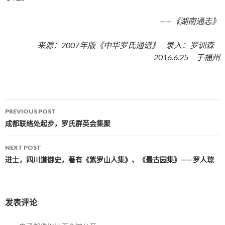
——《湖南通志》
来源：2007年版《中华罗氏通谱》 录入：罗训森
2016.6.25 于福州
PREVIOUS POST
Post navigation
成都联络处起步，罗氏群英会集聚
NEXT POST
进士，四川道御史，著有《紫罗山人集》、《最古园集》——罗人琮
发表评论