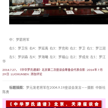
中：罗箭将军
右5：罗卫东 右4：罗延禹 右3：罗克和 右2：罗卫 右1：罗江润
左5：罗训森 左4：罗海曦 左3：罗福山 左2：罗成龙 左1：罗江
华
2014.7.27，《中华罗氏通谱》北京第二次座谈会筹备会代表合影
2014 年 7 月
29 日
LUOXUNSEN
添加评论
标题插图：
罗元发老将军在2004.9.19座谈会发言——摄影 中新社
陈勇