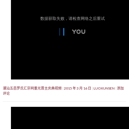
潮汕五邑罗氏汇宗祠重光晋主庆典视频
2015 年 3 月 16 日
LUOXUNSEN
添加
评论