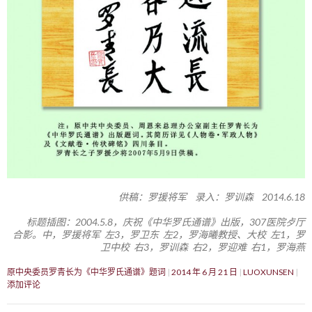
供稿：罗援将军 录入：罗训森 2014.6.18
标题插图：2004.5.8，庆祝《中华罗氏通谱》出版，307医院歺厅
合影。中，罗援将军 左3，罗卫东 左2，罗海曦教授、大校 左1，罗
卫中校 右3，罗训森 右2，罗迎难 右1，罗海燕
原中央委员罗青长为《中华罗氏通谱》题词
2014 年 6 月 21 日
LUOXUNSEN
添加评论