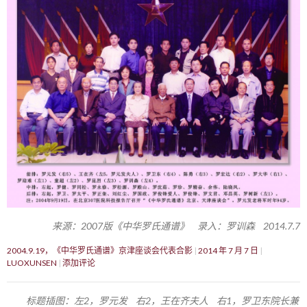
来源：2007版《中华罗氏通谱》 录入：罗训森 2014.7.7
2004.9.19，《中华罗氏通谱》京津座谈会代表合影
2014 年 7 月 7 日
LUOXUNSEN
添加评论
标题插图：左2，罗元发 右2，王在齐夫人 右1，罗卫东院长兼