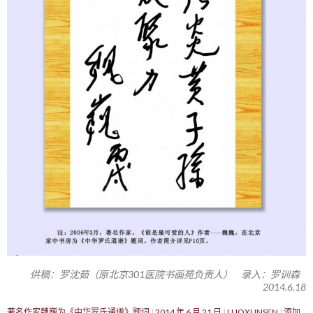
供稿：罗沈茹（原北京301医院书画苑负责人） 录入：罗训森
2014.6.18
著名作家魏巍为《中华罗氏通谱》题词
2014 年 6 月 21 日
LUOXUNSEN
添加