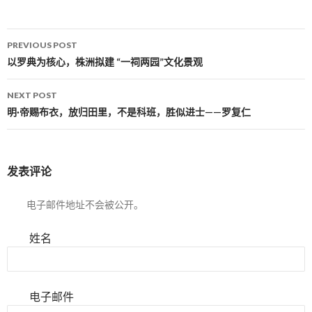
PREVIOUS POST
Post navigation
以罗典为核心，株洲拟建 “一祠两园”文化景观
NEXT POST
明·帝赐布衣，放归田里，不是科班，胜似进士——罗复仁
发表评论
电子邮件地址不会被公开。
姓名
电子邮件