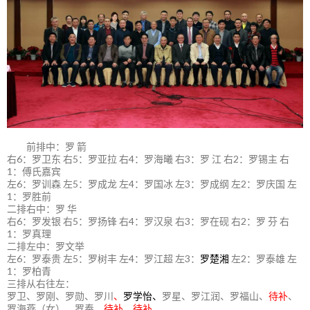
前排中：罗 箭
右6：罗卫东 右5：罗亚拉 右4：罗海曦 右3：罗 江 右2：罗锡主 右
1：傅氏嘉宾
左6：罗训森 左5：罗成龙 左4：罗国冰 左3：罗成纲 左2：罗庆国 左
1：罗胜前
二排右中：罗 华
右6：罗发银 右5：罗扬锋 右4：罗汉泉 右3：罗在砚 右2：罗 芬 右
1：罗真理
二排左中：罗文举
左6：罗泰贵 左5：罗树丰 左4：罗江超 左3：
罗楚湘
左2：罗泰雄 左
1：罗柏青
三排从右往左：
罗卫、罗刚、罗勋、罗川
、
罗学怡、
罗星、罗江润、罗福山、
待补
、
罗海燕（女）、罗奉、
待补、待补。