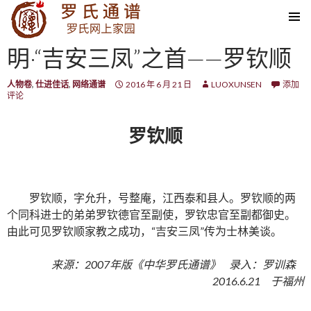
SKIP TO CONTENT
明·“吉安三凤”之首——罗钦顺
人物卷
,
仕进佳话
,
网络通谱
2016 年 6 月 21 日
LUOXUNSEN
添加
评论
罗钦顺
罗钦顺，字允升，号整庵，江西泰和县人。罗钦顺的两
个同科进士的弟弟罗钦德官至副使，罗钦忠官至副都御史。
由此可见罗钦顺家教之成功，“吉安三凤”传为士林美谈。
来源：2007年版《中华罗氏通谱》 录入：罗训森
2016.6.21 于福州