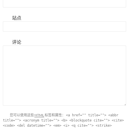
站点
评论
您可以使用这些
HTML
标签和属性：
<a href="" title=""> <abbr
title=""> <acronym title=""> <b> <blockquote cite=""> <cite>
<code> <del datetime=""> <em> <i> <q cite=""> <strike>