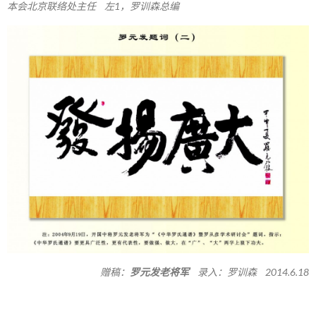
本会北京联络处主任 左1，罗训森总编
赠稿：
罗元发老将军
录入：罗训森 2014.6.18