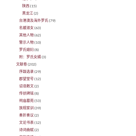
陕西
(15)
黑龙江
(2)
台港澳及海外罗氏
(79)
名嫒淑女
(63)
其他人物
(62)
警示人物
(10)
罗氏媳妇
(8)
附：罗氏女婿
(3)
文献卷
(202)
序跋选录
(29)
郡望堂号
(12)
诏诰敕文
(2)
传状碑铭
(8)
祠庙墓苑
(53)
族规家训
(39)
奏折奏议
(2)
文论书表
(12)
诗词曲赋
(2)