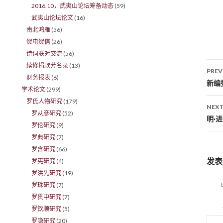
2016.10，武夷山论坛筹备动态
(59)
武夷山论坛论文
(16)
南北鸿雁
(56)
贺电贺信
(26)
诗词联对交流
(56)
续修捐款芳名录
(13)
PREV
财务报表
(6)
Po
新编
学术论文
(299)
罗氏人物研究
(179)
NEXT
罗从彦研究
(52)
明·
罗伦研究
(9)
罗典研究
(7)
罗含研究
(66)
发表
罗宪研究
(4)
罗洪先研究
(19)
罗珠研究
(7)
罗贯中研究
(7)
罗钦顺研究
(5)
罗隐研究
(20)