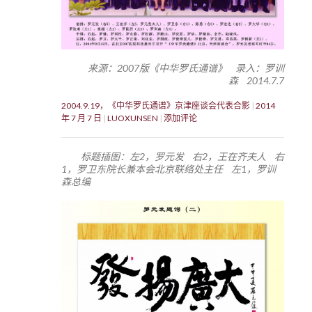
来源：2007版《中华罗氏通谱》 录入：罗训
森 2014.7.7
2004.9.19，《中华罗氏通谱》京津座谈会代表合影
2014
年 7 月 7 日
LUOXUNSEN
添加评论
标题插图：左2，罗元发 右2，王在齐夫人 右
1，罗卫东院长兼本会北京联络处主任 左1，罗训
森总编