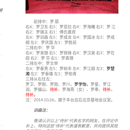
8
州
前排中：罗 箭
右6：罗卫东 右5：罗亚拉 右4：罗海曦 右3：罗 江
右2：罗锡主 右1：傅氏嘉宾
左6：罗训森 左5：罗成龙 左4：罗国冰 左3：罗成
纲 左2：罗庆国 左1：罗胜前
二排右中：罗 华
右6：罗发银 右5：罗扬锋 右4：罗汉泉 右3：罗在
砚 右2：罗 芬 右1：罗真理
二排左中：罗文举
左6：罗泰贵 左5：罗树丰 左4：罗江超 左3：
罗楚
湘
左2：罗泰雄 左1：罗柏青
三排从右往左：
罗卫、罗刚、罗勋、罗川
、
罗学怡、
罗星、罗江
润、罗福山、
待补
、罗海燕（女）、罗奉、
待补、
待补。
注：2014.10.26，摄于丰台总后北京基地会议室。
训森注：
敬请认识以上“待补”代表名字的网友，在评论中
补上，特向这些“待补”代表谨表歉意，并向提供其姓