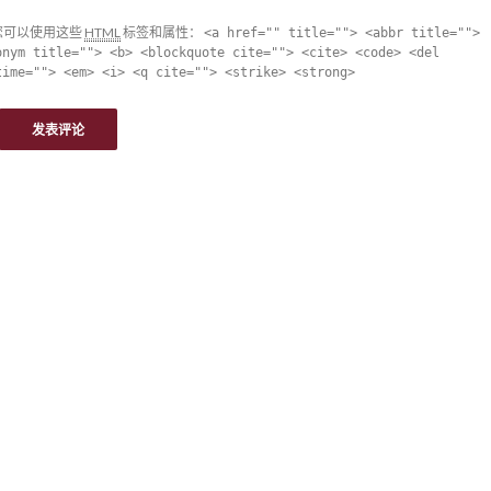
您可以使用这些
HTML
标签和属性：
<a href="" title=""> <abbr title="">
onym title=""> <b> <blockquote cite=""> <cite> <code> <del
time=""> <em> <i> <q cite=""> <strike> <strong>