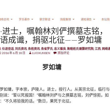
网络总祠
罗氏著作
联宗联谊
简报集锦
通知通告
本站简
·进士，嘱翰林刘俨撰墓志铭，
语成谶，捐驱北征——罗如墉
卷
,
仕进佳话
,
刘氏资讯
,
各姓资讯
,
各省罗氏
,
忠义循良
,
敦睦姓氏谱牒研究院
,
江西
,
网络
2016 年 6 月 18 日
LUOXUNSEN
添加评论
罗如墉
罗如墉，字本崇，庐陵人。进士，授行人。从英宗北征，临行与
别说：“誓以死报国！”嘱翰林刘俨与之撰墓志铭，刘俨惊拒。如
：“不久将验我的话。”数日，果死于北征。