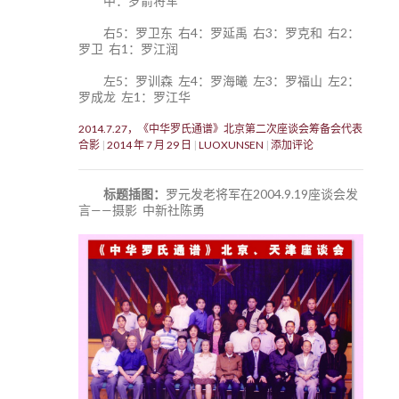
中：罗箭将军
右5：罗卫东 右4：罗延禹 右3：罗克和 右2：
罗卫 右1：罗江润
左5：罗训森 左4：罗海曦 左3：罗福山 左2：
罗成龙 左1：罗江华
2014.7.27，《中华罗氏通谱》北京第二次座谈会筹备会代表
合影
2014 年 7 月 29 日
LUOXUNSEN
添加评论
标题插图：
罗元发老将军在2004.9.19座谈会发
言——摄影 中新社陈勇