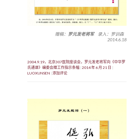
赠稿：
罗元发老将军
录入：罗训森
2014.6.18
2004.9.19，北京307医院座谈会，罗元发老将军向《中华罗
氏通谱》编委会赠工作指示条幅
2014 年 6 月 21 日
LUOXUNSEN
添加评论