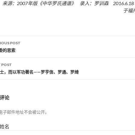
来源：2007年版《中华罗氏通谱》 录入：罗训森 2016.6.1
于福
IOUS POST
st navigation
委的思索
 POST
进士，而以军功著名——罗亨信、罗通、罗绮
评论
电子邮件地址不会被公开。
姓名