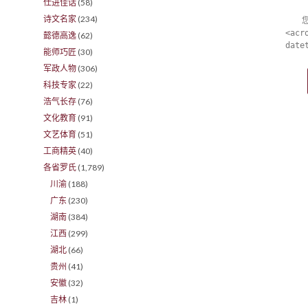
仕进佳话
(58)
诗文名家
(234)
<acr
懿德高逸
(62)
date
能师巧匠
(30)
军政人物
(306)
科技专家
(22)
浩气长存
(76)
文化教育
(91)
文艺体育
(51)
工商精英
(40)
各省罗氏
(1,789)
川渝
(188)
广东
(230)
湖南
(384)
江西
(299)
湖北
(66)
贵州
(41)
安徽
(32)
吉林
(1)