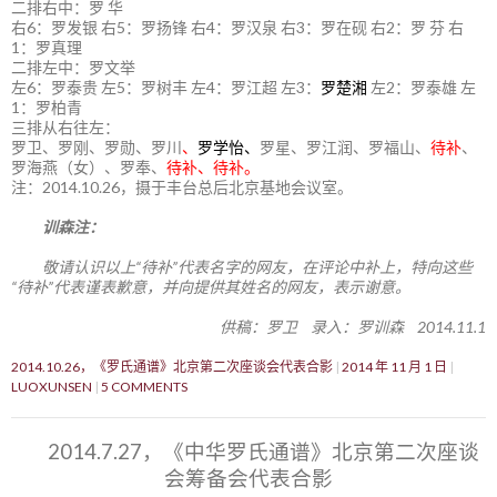
二排右中：罗 华
右6：罗发银 右5：罗扬锋 右4：罗汉泉 右3：罗在砚 右2：罗 芬 右
1：罗真理
二排左中：罗文举
左6：罗泰贵 左5：罗树丰 左4：罗江超 左3：
罗楚湘
左2：罗泰雄 左
1：罗柏青
三排从右往左：
罗卫、罗刚、罗勋、罗川
、
罗学怡、
罗星、罗江润、罗福山、
待补
、
罗海燕（女）、罗奉、
待补、待补。
注：2014.10.26，摄于丰台总后北京基地会议室。
训森注：
敬请认识以上“待补”代表名字的网友，在评论中补上，特向这些
“待补”代表谨表歉意，并向提供其姓名的网友，表示谢意。
供稿：罗卫 录入：罗训森 2014.11.1
2014.10.26，《罗氏通谱》北京第二次座谈会代表合影
2014 年 11 月 1 日
LUOXUNSEN
5 COMMENTS
2014.7.27，《中华罗氏通谱》北京第二次座谈
会筹备会代表合影