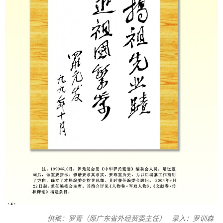
供稿：罗青（原广东省外经贸委主任） 录入：罗训森