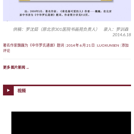
供稿：罗沈茹（原北京301医院书画苑负责人） 录入：罗训森
2014.6.18
著名作家魏巍为《中华罗氏通谱》题词
2014 年 6 月 21 日
LUOXUNSEN
添加
评论
更多 图片新闻
→
视频