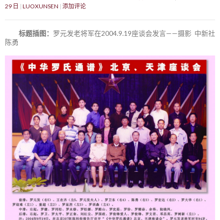
29 日
LUOXUNSEN
添加评论
标题插图：
罗元发老将军在2004.9.19座谈会发言——摄影 中新社
陈勇