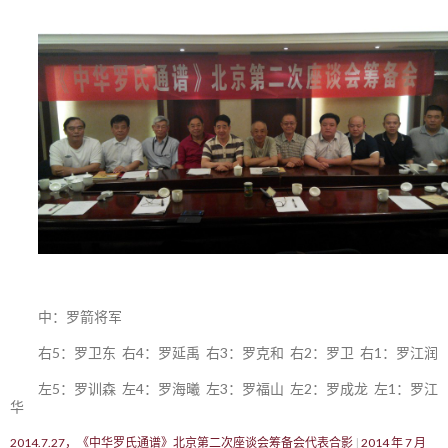
中：罗箭将军
右5：罗卫东 右4：罗延禹 右3：罗克和 右2：罗卫 右1：罗江润
左5：罗训森 左4：罗海曦 左3：罗福山 左2：罗成龙 左1：罗江
华
2014.7.27，《中华罗氏通谱》北京第二次座谈会筹备会代表合影
2014 年 7 月