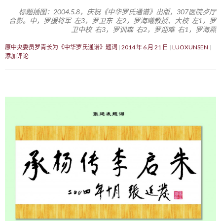
标题插图：2004.5.8，庆祝《中华罗氏通谱》出版，307医院歺厅
合影。中，罗援将军 左3，罗卫东 左2，罗海曦教授、大校 左1，罗
卫中校 右3，罗训森 右2，罗迎难 右1，罗海燕
原中央委员罗青长为《中华罗氏通谱》题词
2014 年 6 月 21 日
LUOXUNSEN
添加评论