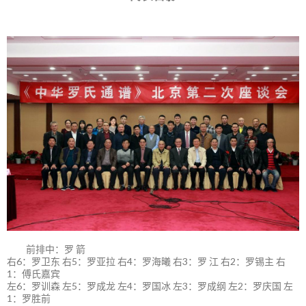
前排中：罗 箭
右6：罗卫东 右5：罗亚拉 右4：罗海曦 右3：罗 江 右2：罗锡主 右
1：傅氏嘉宾
左6：罗训森 左5：罗成龙 左4：罗国冰 左3：罗成纲 左2：罗庆国 左
1：罗胜前