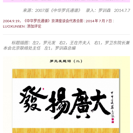
来源：2007版《中华罗氏通谱》 录入：罗训森 2014.7.7
2004.9.19，《中华罗氏通谱》京津座谈会代表合影
2014 年 7 月 7 日
LUOXUNSEN
添加评论
标题插图：左2，罗元发 右2，王在齐夫人 右1，罗卫东院长兼
本会北京联络处主任 左1，罗训森总编