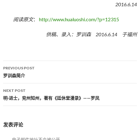
2016.6.14
阅读原文
：
http://www.hualuoshi.com/?p=12315
供稿、录入：罗训森 2016.6.14 于福州
PREVIOUS POST
Post navigation
罗训森简介
NEXT POST
明·进士，兖州知州，著有《廷休堂漫录》——罗凤
发表评论
电子邮件地址不会被公开。