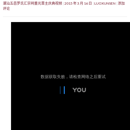
潮汕五邑罗氏汇宗祠重光晋主庆典视频
2015 年 3 月 16 日
LUOXUNSEN
添加
评论