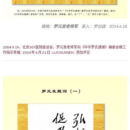
赠稿：
罗元发老将军
录入：罗训森 2014.6.18
2004.9.19，北京307医院座谈会，罗元发老将军向《中华罗氏通谱》编委会赠工
作指示条幅
2014 年 6 月 21 日
LUOXUNSEN
添加评论