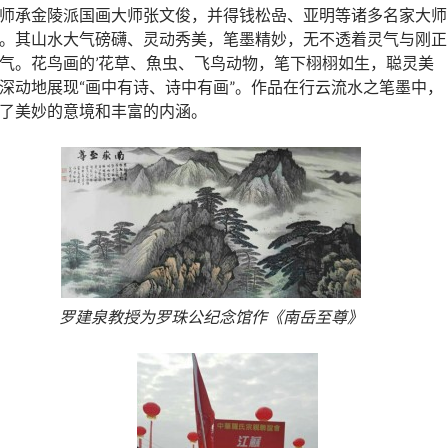
师承金陵派国画大师张文俊，并得钱松喦、亚明等诸多名家大师
。其山水大气磅礴、灵动秀美，笔墨精妙，无不透着灵气与刚正
气。花鸟画的’花草、魚虫、飞鸟动物，笔下栩栩如生，聪灵美
深动地展现“画中有诗、诗中有画”。作品在行云流水之笔墨中，
了美妙的意境和丰富的内涵。
罗建泉教授为罗珠公纪念馆作《南岳至尊》