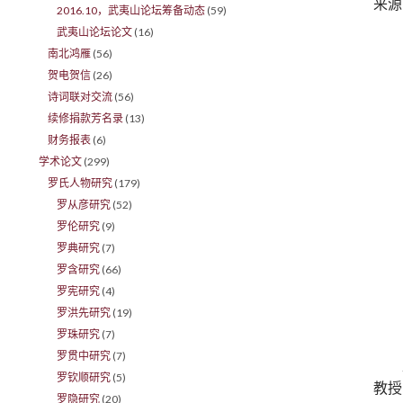
来源
2016.10，武夷山论坛筹备动态
(59)
武夷山论坛论文
(16)
南北鸿雁
(56)
贺电贺信
(26)
诗词联对交流
(56)
续修捐款芳名录
(13)
财务报表
(6)
学术论文
(299)
罗氏人物研究
(179)
罗从彦研究
(52)
罗伦研究
(9)
罗典研究
(7)
罗含研究
(66)
罗宪研究
(4)
罗洪先研究
(19)
罗珠研究
(7)
罗贯中研究
(7)
罗钦顺研究
(5)
教授
罗隐研究
(20)