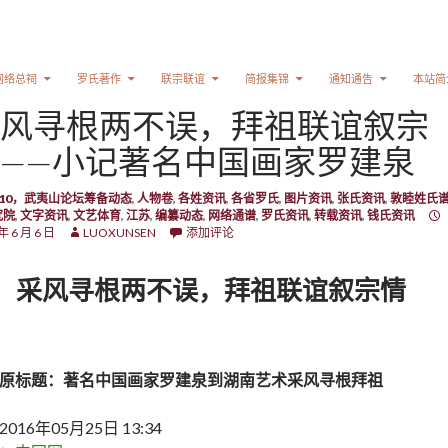
网络总祠
罗氏著作
联宗联谊
简报集锦
通知通告
本站简
风寻根两不误，拜祖联谊叙宗
——小记著名中国画家罗建泉
6.10，武夷山论坛筹备动态
,
人物卷
,
各姓资讯
,
各省罗氏
,
图片资讯
,
张氏资讯
,
敦睦姓氏
究院
,
文字资讯
,
文艺体育
,
江苏
,
编纂动态
,
网络通谱
,
罗氏资讯
,
转载资讯
,
钱氏资讯
年 6 月 6 日
LUOXUNSEN
添加评论
采风寻根两不误，拜祖联谊叙宗情
原标题：著名中国画家罗建泉到湖南艺术采风寻根拜祖
2016年05月25日 13:34