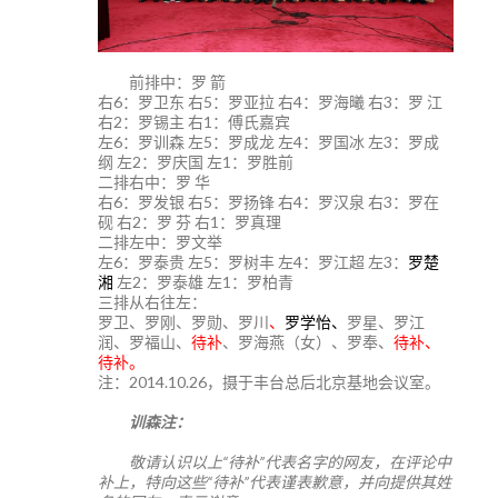
前排中：罗 箭
右6：罗卫东 右5：罗亚拉 右4：罗海曦 右3：罗 江
右2：罗锡主 右1：傅氏嘉宾
左6：罗训森 左5：罗成龙 左4：罗国冰 左3：罗成
纲 左2：罗庆国 左1：罗胜前
二排右中：罗 华
右6：罗发银 右5：罗扬锋 右4：罗汉泉 右3：罗在
砚 右2：罗 芬 右1：罗真理
二排左中：罗文举
左6：罗泰贵 左5：罗树丰 左4：罗江超 左3：
罗楚
湘
左2：罗泰雄 左1：罗柏青
三排从右往左：
罗卫、罗刚、罗勋、罗川
、
罗学怡、
罗星、罗江
润、罗福山、
待补
、罗海燕（女）、罗奉、
待补、
待补。
注：2014.10.26，摄于丰台总后北京基地会议室。
训森注：
敬请认识以上“待补”代表名字的网友，在评论中
补上，特向这些“待补”代表谨表歉意，并向提供其姓