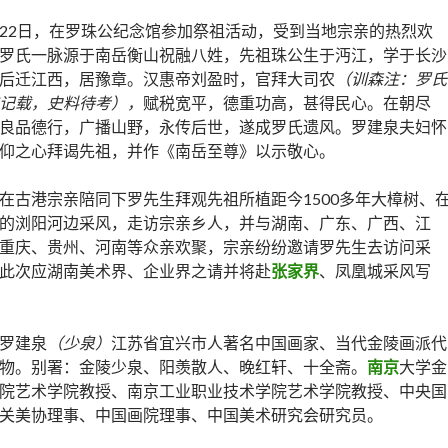
22日，在罗珠公纪念馆参加祭祖活动，受到当地宗亲的热烈欢
罗氏一脉源于南岳衡山祝融八姓，先祖珠公生于沔江，学于长沙
后迁江西，居豫章。汉惠帝刘盈时，官拜大司农
（训森注：罗氏
记载，史料待考），
赋税宽平，德重功高，甚得民心。在朝尽
良品德行，广播山野，永传后世，遂成罗氏遗风。罗建泉夫妇怀
仰之心拜谒先祖，并作《南岳至尊》以示敬心。
在古港宗亲陪同下罗先生拜观先祖所植距今1500多年大樟树、
的浏阳河边采风，走访宗亲乡人，并与湖南、广东、广西、江
重庆、贵州、河南等众亲欢聚，宗亲纷纷邀请罗先生去访问采
此次应湖南美术界、企业界之请并将赴
张家界
、凤凰城采风写
罗建泉
（少泉）
江苏省宜兴市人著名中国画家、当代金陵画派代
物。别署：金陵少泉、阳羡散人、晚红轩、十全斋。
南京
大学金
院艺术学院教授、南京工业职业技术学院艺术学院教授、中央国
关美协理事、中国画院理事、中国美术研究会研究员。