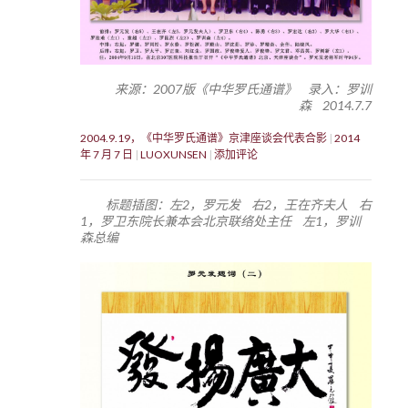
来源：2007版《中华罗氏通谱》 录入：罗训
森 2014.7.7
2004.9.19，《中华罗氏通谱》京津座谈会代表合影
2014
年 7 月 7 日
LUOXUNSEN
添加评论
标题插图：左2，罗元发 右2，王在齐夫人 右
1，罗卫东院长兼本会北京联络处主任 左1，罗训
森总编