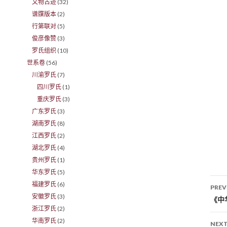
文物古迹
(32)
谱牒版本
(2)
行第联对
(5)
俊彦像赞
(3)
罗氏组织
(10)
世系卷
(56)
川渝罗氏
(7)
四川罗氏
(1)
重庆罗氏
(3)
广东罗氏
(3)
湖南罗氏
(8)
江西罗氏
(2)
湖北罗氏
(4)
贵州罗氏
(1)
华东罗氏
(5)
福建罗氏
(6)
PREV
安徽罗氏
(3)
Po
《中
浙江罗氏
(2)
华南罗氏
(2)
NEXT