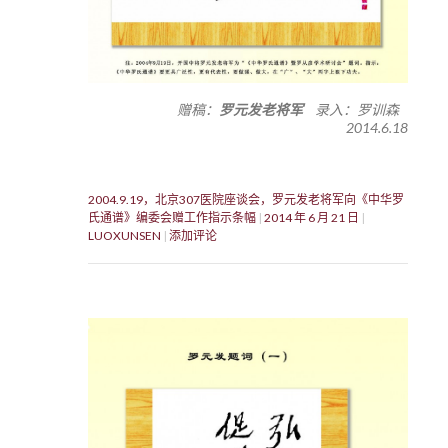
赠稿：
罗元发老将军
录入：罗训森
2014.6.18
2004.9.19，北京307医院座谈会，罗元发老将军向《中华罗
氏通谱》编委会赠工作指示条幅
2014 年 6 月 21 日
LUOXUNSEN
添加评论