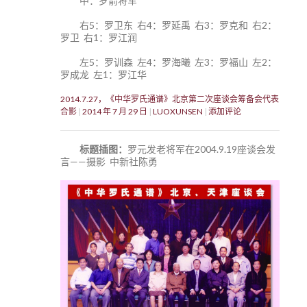
中：罗箭将军
右5：罗卫东 右4：罗延禹 右3：罗克和 右2：
罗卫 右1：罗江润
左5：罗训森 左4：罗海曦 左3：罗福山 左2：
罗成龙 左1：罗江华
2014.7.27，《中华罗氏通谱》北京第二次座谈会筹备会代表
合影
2014 年 7 月 29 日
LUOXUNSEN
添加评论
标题插图：
罗元发老将军在2004.9.19座谈会发
言——摄影 中新社陈勇