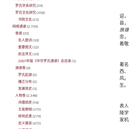
罗氏世系研究
(39)
罗氏文化研究
(106)
迎，
书院文化
(21)
县，
网络通谱
(2,730)
族谱
卷首
(33)
忠，
名人题词
(10)
着敬
重要图文
(12)
前言序文
(10)
2007年版《中华罗氏通谱》总目录
(1)
著名
渊源卷
(6)
西、
罗氏起源
(2)
风。
播迁分布
(2)
生。
发展简史
(1)
人物卷
(2,348)
鸿儒硕彦
(56)
表人
王侯卿相
(175)
陵学
将帅武勇
(279)
家机
忠义循良
(672)