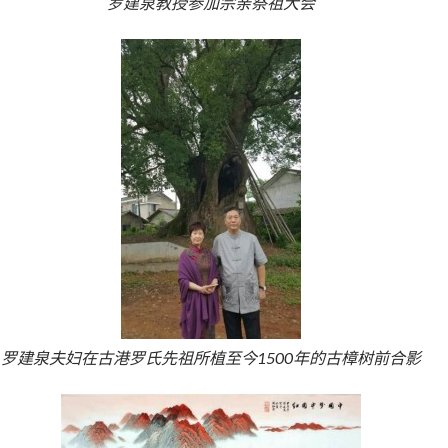
罗建泉教授参加宗亲祭祖大会
罗建泉夫妇在古港罗氏先祖所植至今1500年的古樟树前合影