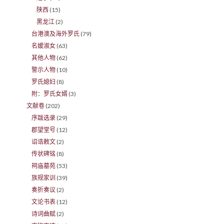
陕西
(15)
黑龙江
(2)
台港澳及海外罗氏
(79)
名嫒淑女
(63)
其他人物
(62)
警示人物
(10)
罗氏媳妇
(8)
附：罗氏女婿
(3)
文献卷
(202)
序跋选录
(29)
郡望堂号
(12)
诏诰敕文
(2)
传状碑铭
(8)
祠庙墓苑
(53)
族规家训
(39)
奏折奏议
(2)
文论书表
(12)
诗词曲赋
(2)