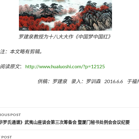
罗建泉教授为十八大大作《中国梦中国红》
注：本文略有剪辑。
阅读原文
：
http://www.hualuoshi.com/?p=12125
供稿：罗建泉 录入：罗训森 2016.6.6 于福
IOUS POST
st navigation
华罗氏通谱》武夷山座谈会第三次筹备会 暨厦门秘书处例会会议纪要
 POST