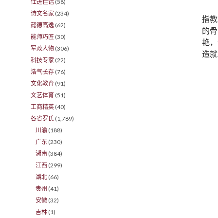
仕进佳话
(58)
诗文名家
(234)
指教
懿德高逸
(62)
的骨
能师巧匠
(30)
艳，
军政人物
(306)
造就
科技专家
(22)
浩气长存
(76)
文化教育
(91)
文艺体育
(51)
工商精英
(40)
各省罗氏
(1,789)
川渝
(188)
广东
(230)
湖南
(384)
江西
(299)
湖北
(66)
贵州
(41)
安徽
(32)
吉林
(1)