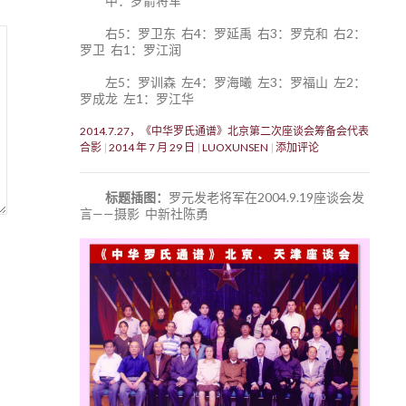
中：罗箭将军
右5：罗卫东 右4：罗延禹 右3：罗克和 右2：
罗卫 右1：罗江润
左5：罗训森 左4：罗海曦 左3：罗福山 左2：
罗成龙 左1：罗江华
2014.7.27，《中华罗氏通谱》北京第二次座谈会筹备会代表
合影
2014 年 7 月 29 日
LUOXUNSEN
添加评论
标题插图：
罗元发老将军在2004.9.19座谈会发
言——摄影 中新社陈勇