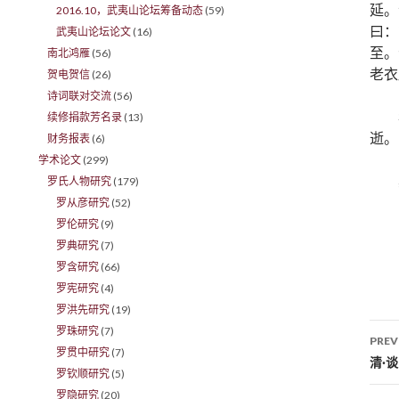
延。
2016.10，武夷山论坛筹备动态
(59)
曰：
武夷山论坛论文
(16)
至。
南北鸿雁
(56)
老衣
贺电贺信
(26)
诗词联对交流
(56)
续修捐款芳名录
(13)
逝。
财务报表
(6)
学术论文
(299)
罗氏人物研究
(179)
罗从彦研究
(52)
罗伦研究
(9)
罗典研究
(7)
罗含研究
(66)
罗宪研究
(4)
罗洪先研究
(19)
罗珠研究
(7)
PREV
罗贯中研究
(7)
Po
清·
罗钦顺研究
(5)
罗隐研究
(20)