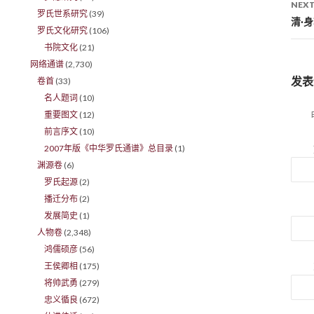
NEXT
罗氏世系研究
(39)
清·
罗氏文化研究
(106)
书院文化
(21)
网络通谱
(2,730)
发表
卷首
(33)
名人题词
(10)
重要图文
(12)
前言序文
(10)
2007年版《中华罗氏通谱》总目录
(1)
渊源卷
(6)
罗氏起源
(2)
播迁分布
(2)
发展简史
(1)
人物卷
(2,348)
鸿儒硕彦
(56)
王侯卿相
(175)
将帅武勇
(279)
忠义循良
(672)