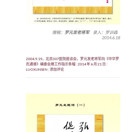
赠稿：
罗元发老将军
录入：罗训森
2014.6.18
2004.9.19，北京307医院座谈会，罗元发老将军向《中华罗
氏通谱》编委会赠工作指示条幅
2014 年 6 月 21 日
LUOXUNSEN
添加评论