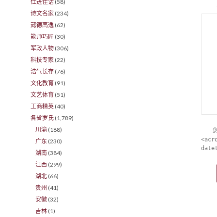
仕进佳话
(58)
诗文名家
(234)
懿德高逸
(62)
能师巧匠
(30)
军政人物
(306)
科技专家
(22)
浩气长存
(76)
文化教育
(91)
文艺体育
(51)
工商精英
(40)
各省罗氏
(1,789)
川渝
(188)
<acr
广东
(230)
date
湖南
(384)
江西
(299)
湖北
(66)
贵州
(41)
安徽
(32)
吉林
(1)