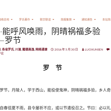
网络总祠
罗氏著作
联宗联谊
简报集锦
通知通告
本站简
·能呼风唤雨，阴晴祸福多验
—罗节
卷
,
各省罗氏
,
川渝
,
懿德高逸
,
网络通谱
2016 年 5 月 30 日
LUOXUNSEN
评论
罗 节
罗节，丹陵人，学于西山，能役使鬼神，阴晴祸福多验，乡人奇
自春徂夏不雨，县令屡祈不应，或以节遣役召之。节曰：必以礼