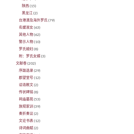
陕西
(15)
黑龙江
(2)
台港澳及海外罗氏
(79)
名嫒淑女
(63)
其他人物
(62)
警示人物
(10)
罗氏媳妇
(8)
附：罗氏女婿
(3)
文献卷
(202)
序跋选录
(29)
郡望堂号
(12)
诏诰敕文
(2)
传状碑铭
(8)
祠庙墓苑
(53)
族规家训
(39)
奏折奏议
(2)
文论书表
(12)
诗词曲赋
(2)