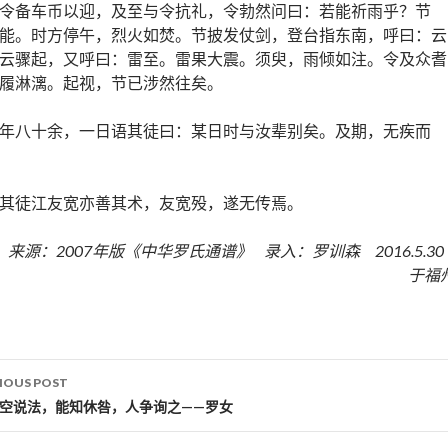
令备车币以迎，及至与令抗礼，令勃然问曰：若能祈雨乎？节
能。时方停午，烈火如焚。节披发仗剑，登台指东南，呼曰：云
云骤起，又呼曰：雷至。雷果大震。须臾，雨倾如注。令及众耆
履淋漓。起视，节已涉然往矣。
年八十余，一日语其徒曰：某日时与汝辈别矣。及期，无疾而
其徒江友宽亦善其术，友宽殁，遂无传焉。
来源：2007年版《中华罗氏通谱》 录入：罗训森 2016.5.3
于福
IOUS POST
st navigation
谈空说法，能知休咎，人争询之——罗女