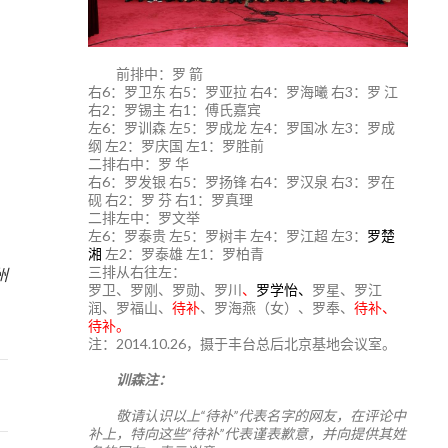
前排中：罗 箭
右6：罗卫东 右5：罗亚拉 右4：罗海曦 右3：罗 江
右2：罗锡主 右1：傅氏嘉宾
左6：罗训森 左5：罗成龙 左4：罗国冰 左3：罗成
纲 左2：罗庆国 左1：罗胜前
二排右中：罗 华
右6：罗发银 右5：罗扬锋 右4：罗汉泉 右3：罗在
砚 右2：罗 芬 右1：罗真理
二排左中：罗文举
左6：罗泰贵 左5：罗树丰 左4：罗江超 左3：
罗楚
0
湘
左2：罗泰雄 左1：罗柏青
三排从右往左：
州
罗卫、罗刚、罗勋、罗川
、
罗学怡、
罗星、罗江
润、罗福山、
待补
、罗海燕（女）、罗奉、
待补、
待补。
注：2014.10.26，摄于丰台总后北京基地会议室。
训森注：
敬请认识以上“待补”代表名字的网友，在评论中
补上，特向这些“待补”代表谨表歉意，并向提供其姓