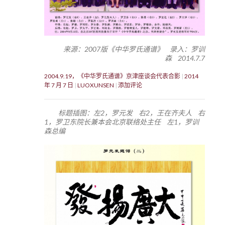
来源：2007版《中华罗氏通谱》 录入：罗训
森 2014.7.7
2004.9.19，《中华罗氏通谱》京津座谈会代表合影
2014
年 7 月 7 日
LUOXUNSEN
添加评论
标题插图：左2，罗元发 右2，王在齐夫人 右
1，罗卫东院长兼本会北京联络处主任 左1，罗训
森总编