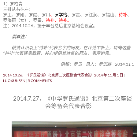
1：罗柏青
三排从右往左：
罗卫、罗刚、罗勋、罗川
、
罗学怡、
罗星、罗江润、罗福山、
待补
、
罗海燕（女）、罗奉、
待补、待补。
注：2014.10.26，摄于丰台总后北京基地会议室。
训森注：
敬请认识以上“待补”代表名字的网友，在评论中补上，特向这些
“待补”代表谨表歉意，并向提供其姓名的网友，表示谢意。
供稿：罗卫 录入：罗训森 2014.11.1
2014.10.26，《罗氏通谱》北京第二次座谈会代表合影
2014 年 11 月 1 日
LUOXUNSEN
5 COMMENTS
2014.7.27，《中华罗氏通谱》北京第二次座谈
会筹备会代表合影