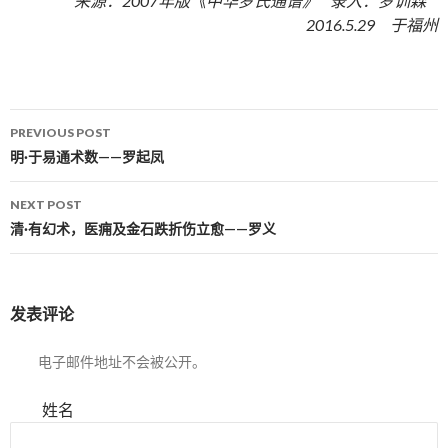
来源：2007年版《中华罗氏通谱》 录入：罗训森
2016.5.29 于福州
PREVIOUS POST
Post navigation
明·于易通术数——罗起凤
NEXT POST
清·有幻术，医痈及金石跌折伤立愈——罗义
发表评论
电子邮件地址不会被公开。
姓名