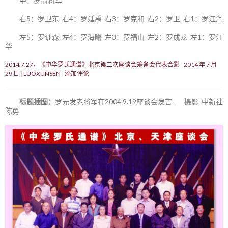
中：罗箭将军
右5：罗卫东 右4：罗延禹 右3：罗克和 右2：罗卫 右1：罗江润
左5：罗训森 左4：罗海曦 左3：罗福山 左2：罗成龙 左1：罗江
华
2014.7.27，《中华罗氏通谱》北京第二次座谈会筹备会代表合影
2014 年 7 月
29 日
LUOXUNSEN
添加评论
标题插图：
罗元发老将军在2004.9.19座谈会发言——摄影 中新社
陈勇