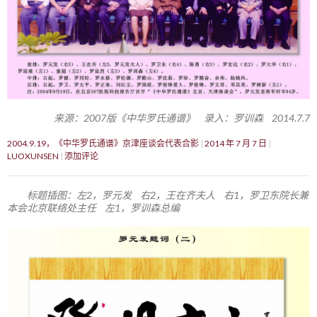
来源：2007版《中华罗氏通谱》 录入：罗训森 2014.7.7
2004.9.19，《中华罗氏通谱》京津座谈会代表合影
2014 年 7 月 7 日
LUOXUNSEN
添加评论
标题插图：左2，罗元发 右2，王在齐夫人 右1，罗卫东院长兼
本会北京联络处主任 左1，罗训森总编