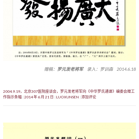
赠稿：
罗元发老将军
录入：罗训森 2014.6.18
2004.9.19，北京307医院座谈会，罗元发老将军向《中华罗氏通谱》编委会赠工
作指示条幅
2014 年 6 月 21 日
LUOXUNSEN
添加评论