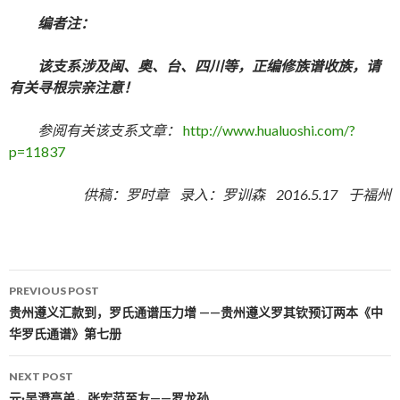
编者注：
该支系涉及闽、奥、台、四川等，正编修族谱收族，请
有关寻根宗亲注意！
参阅有关该支系文章：
http://www.hualuoshi.com/?
p=11837
供稿：罗时章 录入：罗训森 2016.5.17 于福州
PREVIOUS POST
Post navigation
贵州遵义汇款到，罗氏通谱压力增 ——贵州遵义罗其钦预订两本《中
华罗氏通谱》第七册
NEXT POST
元·吴澄高弟，张宏范至友——罗龙孙