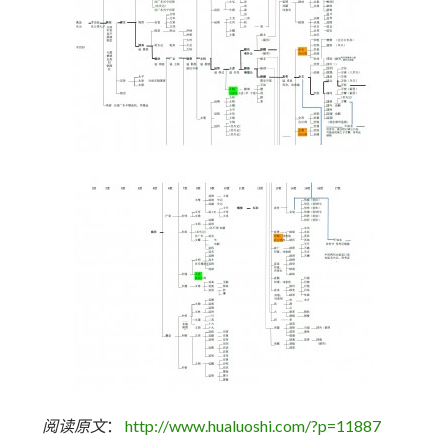
阅读原文
：
http://www.hualuoshi.com/?p=11887