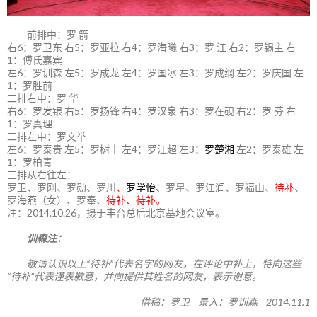
前排中：罗 箭
右6：罗卫东 右5：罗亚拉 右4：罗海曦 右3：罗 江 右2：罗锡主 右
1：傅氏嘉宾
左6：罗训森 左5：罗成龙 左4：罗国冰 左3：罗成纲 左2：罗庆国 左
1：罗胜前
二排右中：罗 华
右6：罗发银 右5：罗扬锋 右4：罗汉泉 右3：罗在砚 右2：罗 芬 右
1：罗真理
二排左中：罗文举
左6：罗泰贵 左5：罗树丰 左4：罗江超 左3：
罗楚湘
左2：罗泰雄 左
1：罗柏青
三排从右往左：
罗卫、罗刚、罗勋、罗川
、
罗学怡、
罗星、罗江润、罗福山、
待补
、
罗海燕（女）、罗奉、
待补、待补。
注：2014.10.26，摄于丰台总后北京基地会议室。
训森注：
敬请认识以上“待补”代表名字的网友，在评论中补上，特向这些
“待补”代表谨表歉意，并向提供其姓名的网友，表示谢意。
供稿：罗卫 录入：罗训森 2014.11.1