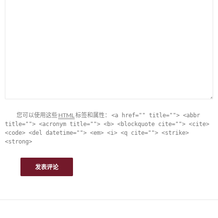
您可以使用这些
HTML
标签和属性：
<a href="" title=""> <abbr
title=""> <acronym title=""> <b> <blockquote cite=""> <cite>
<code> <del datetime=""> <em> <i> <q cite=""> <strike>
<strong>