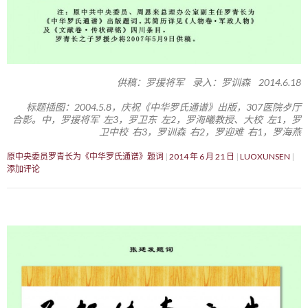
供稿：罗援将军 录入：罗训森 2014.6.18
标题插图：2004.5.8，庆祝《中华罗氏通谱》出版，307医院歺厅
合影。中，罗援将军 左3，罗卫东 左2，罗海曦教授、大校 左1，罗
卫中校 右3，罗训森 右2，罗迎难 右1，罗海燕
原中央委员罗青长为《中华罗氏通谱》题词
2014 年 6 月 21 日
LUOXUNSEN
添加评论