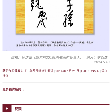
供稿：罗沈茹（原北京301医院书画苑负责人） 录入：罗训森
2014.6.18
著名作家魏巍为《中华罗氏通谱》题词
2014 年 6 月 21 日
LUOXUNSEN
添加
评论
更多 图片新闻
→
视频