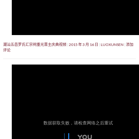
潮汕五邑罗氏汇宗祠重光晋主庆典视频
2015 年 3 月 16 日
LUOXUNSEN
添加
评论