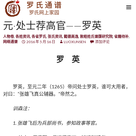
SKIP TO CONTENT
元·处士荐高官——罗英
人物卷
,
各姓资讯
,
各省罗氏
,
张氏资讯
,
懿德高逸
,
敦睦姓氏谱牒研究院
,
省籍待补
,
网络通谱
2016 年 5 月 16 日
LUOXUNSEN
添加评论
罗 英
罗英，至元二年（1265）帝问处士罗英，谁可大用者，
对曰：“张雄飞真公辅器。”帝然之。
训森注：
1. 张雄飞后为兵部尚书，参知政事等官。