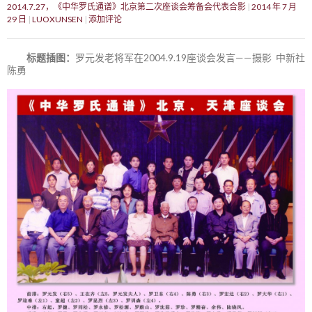
2014.7.27，《中华罗氏通谱》北京第二次座谈会筹备会代表合影
2014 年 7 月
29 日
LUOXUNSEN
添加评论
标题插图：
罗元发老将军在2004.9.19座谈会发言——摄影 中新社
陈勇