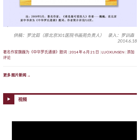
供稿：罗沈茹（原北京301医院书画苑负责人） 录入：罗训森
2014.6.18
著名作家魏巍为《中华罗氏通谱》题词
2014 年 6 月 21 日
LUOXUNSEN
添加
评论
更多 图片新闻
→
视频