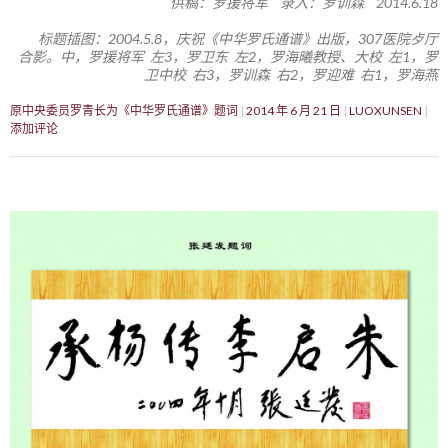
供稿：罗援将军 录入：罗训森 2014.6.18
标题插图：2004.5.8，庆祝《中华罗氏通谱》出版，307医院歺厅
合影。中，罗援将军 左3，罗卫东 左2，罗海曦教授、大校 左1，罗
卫中校 右3，罗训森 右2，罗迎难 右1，罗海燕
原中央委员罗青长为《中华罗氏通谱》题词
2014 年 6 月 21 日
LUOXUNSEN
添加评论