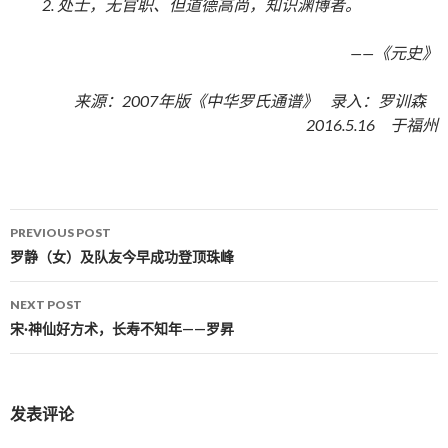
2. 处士，无官职、但道德高尚，知识渊博者。
——《元史》
来源：2007年版《中华罗氏通谱》 录入：罗训森
2016.5.16 于福州
PREVIOUS POST
Post navigation
罗静（女）及队友今早成功登顶珠峰
NEXT POST
宋·神仙好方术，长寿不知年——罗昇
发表评论