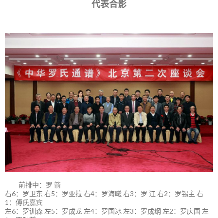
代表合影
前排中：罗 箭
右6：罗卫东 右5：罗亚拉 右4：罗海曦 右3：罗 江 右2：罗锡主 右
1：傅氏嘉宾
左6：罗训森 左5：罗成龙 左4：罗国冰 左3：罗成纲 左2：罗庆国 左