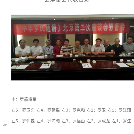
中：罗箭将军
右5：罗卫东 右4：罗延禹 右3：罗克和 右2：罗卫 右1：罗江润
左5：罗训森 左4：罗海曦 左3：罗福山 左2：罗成龙 左1：罗江
华