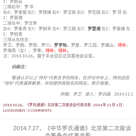
1：罗胜前
二排右中：罗 华
右6：罗发银 右5：罗扬锋 右4：罗汉泉 右3：罗在砚 右2：罗 芬 右
1：罗真理
二排左中：罗文举
左6：罗泰贵 左5：罗树丰 左4：罗江超 左3：
罗楚湘
左2：罗泰雄 左
1：罗柏青
三排从右往左：
罗卫、罗刚、罗勋、罗川
、
罗学怡、
罗星、罗江润、罗福山、
待补
、
罗海燕（女）、罗奉、
待补、待补。
注：2014.10.26，摄于丰台总后北京基地会议室。
训森注：
敬请认识以上“待补”代表名字的网友，在评论中补上，特向这些
“待补”代表谨表歉意，并向提供其姓名的网友，表示谢意。
供稿：罗卫 录入：罗训森 2014.11.1
2014.10.26，《罗氏通谱》北京第二次座谈会代表合影
2014 年 11 月 1 日
LUOXUNSEN
5 COMMENTS
2014.7.27，《中华罗氏通谱》北京第二次座谈
会筹备会代表合影