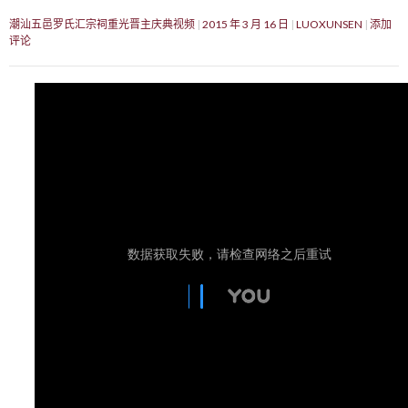
潮汕五邑罗氏汇宗祠重光晋主庆典视频
2015 年 3 月 16 日
LUOXUNSEN
添加
评论