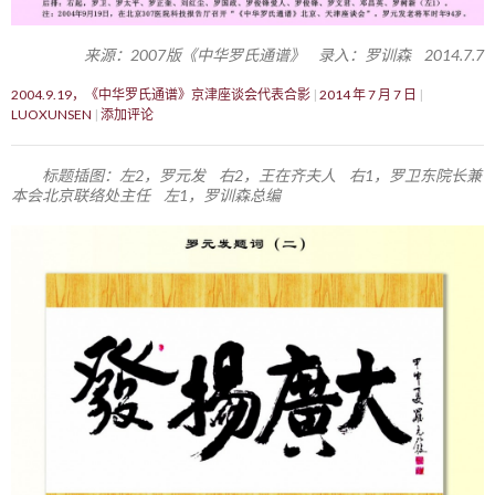
来源：2007版《中华罗氏通谱》 录入：罗训森 2014.7.7
2004.9.19，《中华罗氏通谱》京津座谈会代表合影
2014 年 7 月 7 日
LUOXUNSEN
添加评论
标题插图：左2，罗元发 右2，王在齐夫人 右1，罗卫东院长兼
本会北京联络处主任 左1，罗训森总编