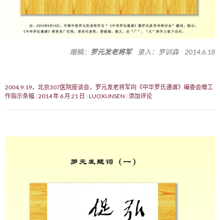
赠稿：
罗元发老将军
录入：罗训森 2014.6.18
2004.9.19，北京307医院座谈会，罗元发老将军向《中华罗氏通谱》编委会赠工
作指示条幅
2014 年 6 月 21 日
LUOXUNSEN
添加评论