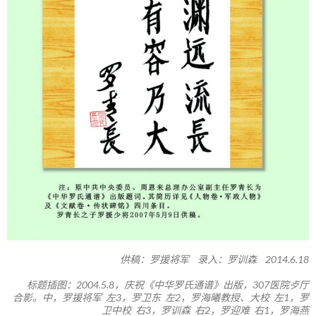
供稿：罗援将军 录入：罗训森 2014.6.18
标题插图：2004.5.8，庆祝《中华罗氏通谱》出版，307医院歺厅
合影。中，罗援将军 左3，罗卫东 左2，罗海曦教授、大校 左1，罗
卫中校 右3，罗训森 右2，罗迎难 右1，罗海燕