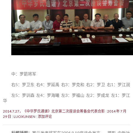
中：罗箭将军
右5：罗卫东 右4：罗延禹 右3：罗克和 右2：罗卫 右1：罗江润
左5：罗训森 左4：罗海曦 左3：罗福山 左2：罗成龙 左1：罗江
华
2014.7.27，《中华罗氏通谱》北京第二次座谈会筹备会代表合影
2014 年 7 月
29 日
LUOXUNSEN
添加评论
标题插图：
罗元发老将军在2004.9.19座谈会发言——摄影 中新社