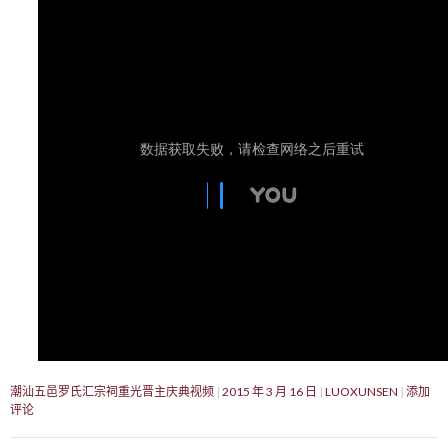
潮汕五邑罗氏汇宗祠重光晋主庆典视频
2015 年 3 月 16 日
LUOXUNSEN
添加
评论