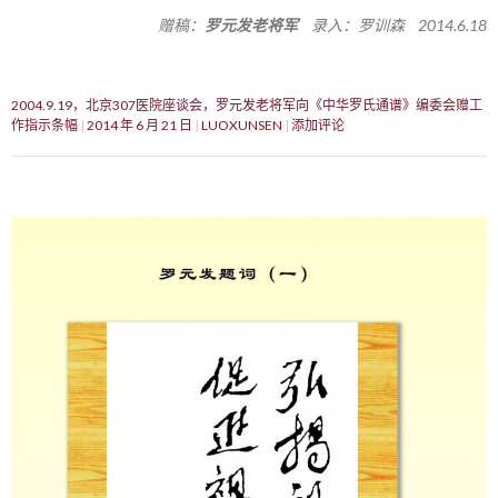
赠稿：
罗元发老将军
录入：罗训森 2014.6.18
2004.9.19，北京307医院座谈会，罗元发老将军向《中华罗氏通谱》编委会赠工
作指示条幅
2014 年 6 月 21 日
LUOXUNSEN
添加评论