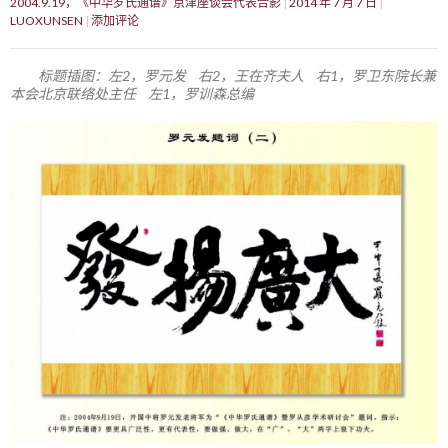
2004.9.19，《中华罗氏通谱》京津座谈会代表合影
2014 年 7 月 7 日
LUOXUNSEN
添加评论
标题插图：左2，罗元发 右2，王在齐夫人 右1，罗卫东院长兼
本会北京联络处主任 左1，罗训森总编