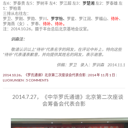
左6：罗泰贵 左5：罗树丰 左4：罗江超 左3：
罗楚湘
左2：罗泰雄 左
1：罗柏青
三排从右往左：
罗卫、罗刚、罗勋、罗川
、
罗学怡、
罗星、罗江润、罗福山、
待补
、
罗海燕（女）、罗奉、
待补、待补。
注：2014.10.26，摄于丰台总后北京基地会议室。
训森注：
敬请认识以上“待补”代表名字的网友，在评论中补上，特向这些
“待补”代表谨表歉意，并向提供其姓名的网友，表示谢意。
供稿：罗卫 录入：罗训森 2014.11.1
2014.10.26，《罗氏通谱》北京第二次座谈会代表合影
2014 年 11 月 1 日
LUOXUNSEN
5 COMMENTS
2014.7.27，《中华罗氏通谱》北京第二次座谈
会筹备会代表合影