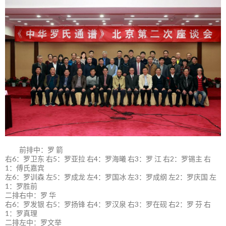
前排中：罗 箭
右6：罗卫东 右5：罗亚拉 右4：罗海曦 右3：罗 江 右2：罗锡主 右
1：傅氏嘉宾
左6：罗训森 左5：罗成龙 左4：罗国冰 左3：罗成纲 左2：罗庆国 左
1：罗胜前
二排右中：罗 华
右6：罗发银 右5：罗扬锋 右4：罗汉泉 右3：罗在砚 右2：罗 芬 右
1：罗真理
二排左中：罗文举