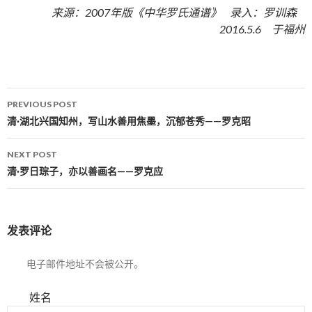
来源：2007年版《中华罗氏通谱》 录入：罗训森
2016.5.6 于福州
PREVIOUS POST
Post navigation
清·湖北兴国知州，写山水善用焦墨，沉郁苍秀——罗克昭
NEXT POST
清·罗日琮子，亦以善画名——罗克应
发表评论
电子邮件地址不会被公开。
姓名