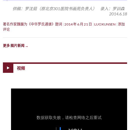
供稿：罗沈茹（原北京301医院书画苑负责人） 录入：罗训森
2014.6.18
著名作家魏巍为《中华罗氏通谱》题词
2014 年 6 月 21 日
LUOXUNSEN
添加
评论
更多 图片新闻
→
视频