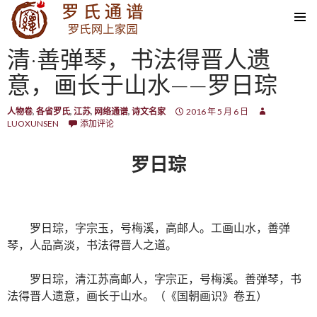
SKIP TO CONTENT
清·善弹琴，书法得晋人遗
意，画长于山水——罗日琮
人物卷
,
各省罗氏
,
江苏
,
网络通谱
,
诗文名家
2016 年 5 月 6 日
LUOXUNSEN
添加评论
罗日琮
罗日琮，字宗玉，号梅溪，高邮人。工画山水，善弹
琴，人品高淡，书法得晋人之道。
罗日琮，清江苏高邮人，字宗正，号梅溪。善弹琴，书
法得晋人遗意，画长于山水。（《国朝画识》卷五）