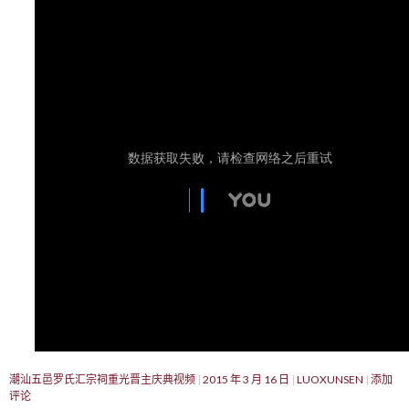
潮汕五邑罗氏汇宗祠重光晋主庆典视频
2015 年 3 月 16 日
LUOXUNSEN
添加
评论