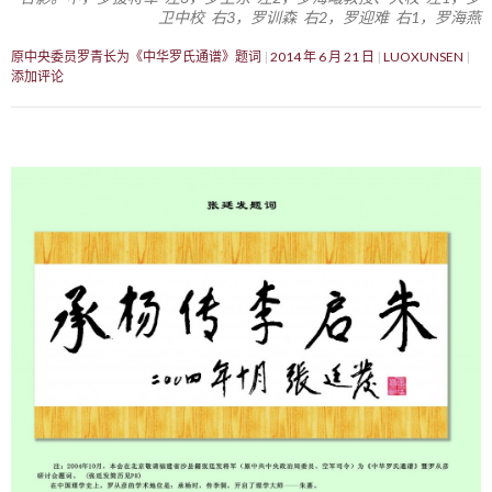
卫中校 右3，罗训森 右2，罗迎难 右1，罗海燕
原中央委员罗青长为《中华罗氏通谱》题词
2014 年 6 月 21 日
LUOXUNSEN
添加评论