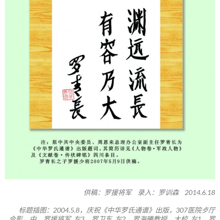
供稿：罗援将军 录入：罗训森 2014.6.18
标题插图：2004.5.8，庆祝《中华罗氏通谱》出版，307医院歺厅
合影。中，罗援将军 左3，罗卫东 左2，罗海曦教授、大校 左1，罗