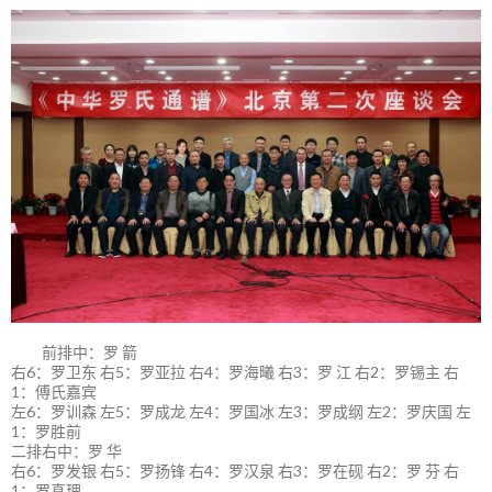
前排中：罗 箭
右6：罗卫东 右5：罗亚拉 右4：罗海曦 右3：罗 江 右2：罗锡主 右
1：傅氏嘉宾
左6：罗训森 左5：罗成龙 左4：罗国冰 左3：罗成纲 左2：罗庆国 左
1：罗胜前
二排右中：罗 华
右6：罗发银 右5：罗扬锋 右4：罗汉泉 右3：罗在砚 右2：罗 芬 右
1：罗真理