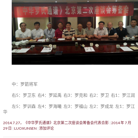
中：罗箭将军
右5：罗卫东 右4：罗延禹 右3：罗克和 右2：罗卫 右1：罗江润
左5：罗训森 左4：罗海曦 左3：罗福山 左2：罗成龙 左1：罗江
华
2014.7.27，《中华罗氏通谱》北京第二次座谈会筹备会代表合影
2014 年 7 月
29 日
LUOXUNSEN
添加评论