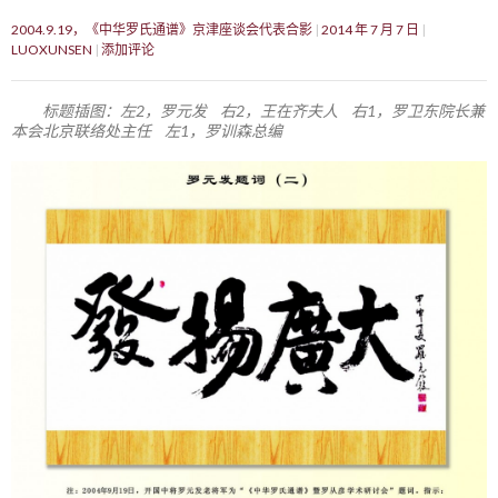
2004.9.19，《中华罗氏通谱》京津座谈会代表合影
2014 年 7 月 7 日
LUOXUNSEN
添加评论
标题插图：左2，罗元发 右2，王在齐夫人 右1，罗卫东院长兼
本会北京联络处主任 左1，罗训森总编