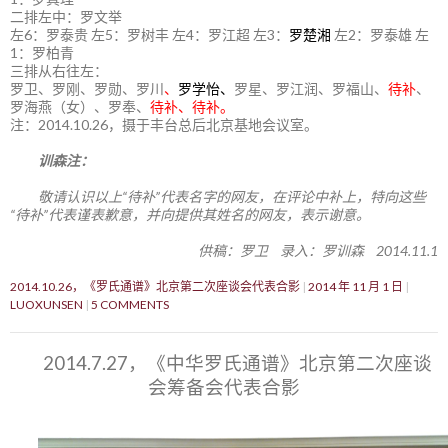
二排左中：罗文举
左6：罗泰贵 左5：罗树丰 左4：罗江超 左3：
罗楚湘
左2：罗泰雄 左
1：罗柏青
三排从右往左：
罗卫、罗刚、罗勋、罗川
、
罗学怡、
罗星、罗江润、罗福山、
待补
、
罗海燕（女）、罗奉、
待补、待补。
注：2014.10.26，摄于丰台总后北京基地会议室。
训森注：
敬请认识以上“待补”代表名字的网友，在评论中补上，特向这些
“待补”代表谨表歉意，并向提供其姓名的网友，表示谢意。
供稿：罗卫 录入：罗训森 2014.11.1
2014.10.26，《罗氏通谱》北京第二次座谈会代表合影
2014 年 11 月 1 日
LUOXUNSEN
5 COMMENTS
2014.7.27，《中华罗氏通谱》北京第二次座谈
会筹备会代表合影