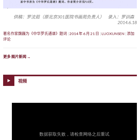
供稿：罗沈茹（原北京301医院书画苑负责人） 录入：罗训森
2014.6.18
著名作家魏巍为《中华罗氏通谱》题词
2014 年 6 月 21 日
LUOXUNSEN
添加
评论
更多 图片新闻
→
视频