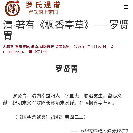
SKIP TO CONTENT
清·著有《枫香亭草》——罗贤
冑
人物卷
,
各省罗氏
,
湖南
,
网络通谱
,
诗文名家
2016 年 4 月 26 日
LUOXUNSEN
添加评论
罗贤冑
罗贤冑，清湖南益阳人，字直夫，顺治贡生。留心文
献，纪明末义军攻陷长沙始末甚详。有《枫香亭草》。
（《国朝耆献类征初编》卷四二三）
——
《中国历代人名大辞典》