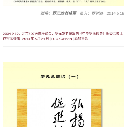
赠稿：
罗元发老将军
录入：罗训森 2014.6.18
2004.9.19，北京307医院座谈会，罗元发老将军向《中华罗氏通谱》编委会赠工
作指示条幅
2014 年 6 月 21 日
LUOXUNSEN
添加评论