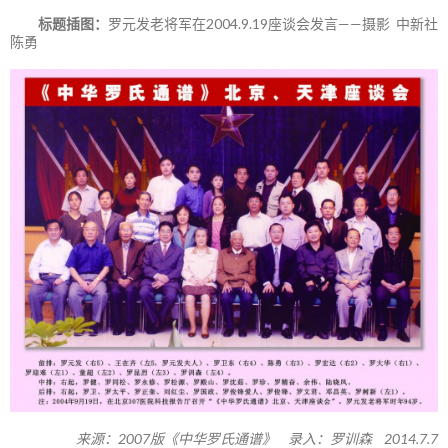
标题插图：
罗元发老将军在2004.9.19座谈会发言——摄影 中新社
陈勇
来源：2007版《中华罗氏通谱》 录入：罗训森 2014.7.7