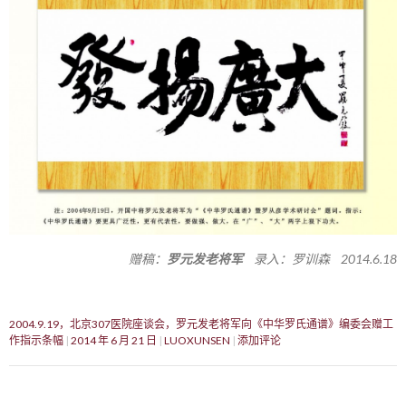
赠稿：
罗元发老将军
录入：罗训森 2014.6.18
2004.9.19，北京307医院座谈会，罗元发老将军向《中华罗氏通谱》编委会赠工
作指示条幅
2014 年 6 月 21 日
LUOXUNSEN
添加评论