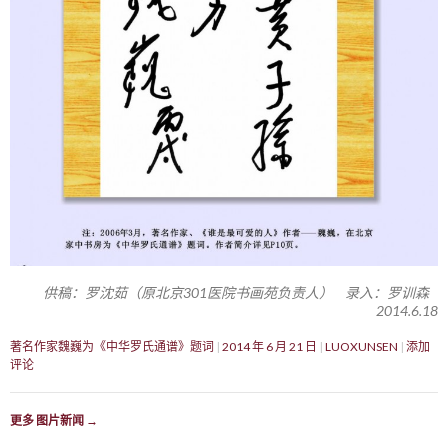
供稿：罗沈茹（原北京301医院书画苑负责人） 录入：罗训森
2014.6.18
著名作家魏巍为《中华罗氏通谱》题词
2014 年 6 月 21 日
LUOXUNSEN
添加
评论
更多 图片新闻
→