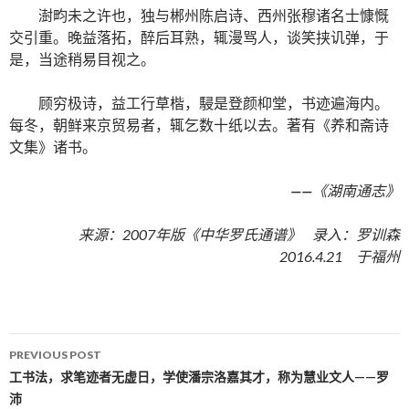
澍畇未之许也，独与郴州陈启诗、西州张穆诸名士慷慨
交引重。晚益落拓，醉后耳熟，辄漫骂人，谈笑挟讥弹，于
是，当途稍易目视之。
顾穷极诗，益工行草楷，駸是登颜枊堂，书迹遍海内。
每冬，朝鲜来京贸易者，辄乞数十纸以去。著有《养和斋诗
文集》诸书。
——
《湖南通志》
来源：2007年版《中华罗氏通谱》 录入：罗训森
2016.4.21 于福州
PREVIOUS POST
Post navigation
工书法，求笔迹者无虚日，学使潘宗洛嘉其才，称为慧业文人——罗
沛