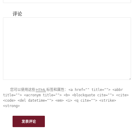
评论
您可以使用这些
HTML
标签和属性：
<a href="" title=""> <abbr
title=""> <acronym title=""> <b> <blockquote cite=""> <cite>
<code> <del datetime=""> <em> <i> <q cite=""> <strike>
<strong>