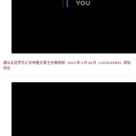
潮汕五邑罗氏汇宗祠重光晋主庆典视频
2015 年 3 月 16 日
LUOXUNSEN
添加
评论