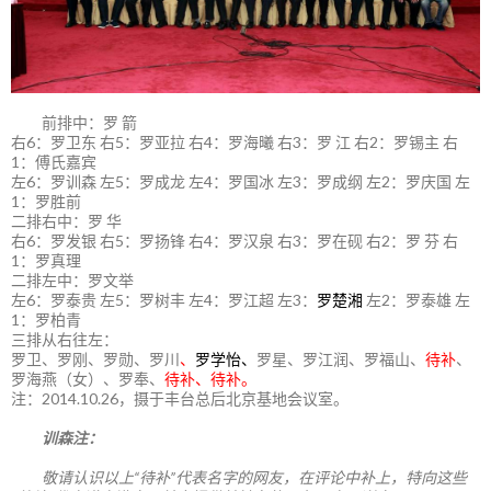
前排中：罗 箭
右6：罗卫东 右5：罗亚拉 右4：罗海曦 右3：罗 江 右2：罗锡主 右
1：傅氏嘉宾
左6：罗训森 左5：罗成龙 左4：罗国冰 左3：罗成纲 左2：罗庆国 左
1：罗胜前
二排右中：罗 华
右6：罗发银 右5：罗扬锋 右4：罗汉泉 右3：罗在砚 右2：罗 芬 右
1：罗真理
二排左中：罗文举
左6：罗泰贵 左5：罗树丰 左4：罗江超 左3：
罗楚湘
左2：罗泰雄 左
1：罗柏青
三排从右往左：
罗卫、罗刚、罗勋、罗川
、
罗学怡、
罗星、罗江润、罗福山、
待补
、
罗海燕（女）、罗奉、
待补、待补。
注：2014.10.26，摄于丰台总后北京基地会议室。
训森注：
敬请认识以上“待补”代表名字的网友，在评论中补上，特向这些