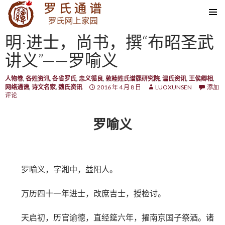
SKIP TO CONTENT
明·进士，尚书，撰“布昭圣武
讲义”——罗喻义
人物卷
,
各姓资讯
,
各省罗氏
,
忠义循良
,
敦睦姓氏谱牒研究院
,
温氏资讯
,
王侯卿相
,
网络通谱
,
诗文名家
,
魏氏资讯
2016 年 4 月 8 日
LUOXUNSEN
添加
评论
罗喻义
罗喻义，字湘中，益阳人。
万历四十一年进士，改庶吉士，授检讨。
天启初，历官谕德，直经筵六年，擢南京国子祭酒。诸