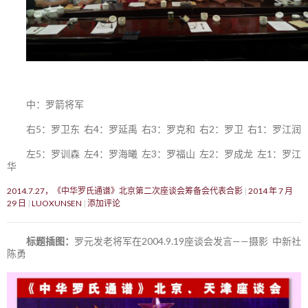
中：罗箭将军
右5：罗卫东 右4：罗延禹 右3：罗克和 右2：罗卫 右1：罗江润
左5：罗训森 左4：罗海曦 左3：罗福山 左2：罗成龙 左1：罗江
华
2014.7.27，《中华罗氏通谱》北京第二次座谈会筹备会代表合影
2014 年 7 月
29 日
LUOXUNSEN
添加评论
标题插图：
罗元发老将军在2004.9.19座谈会发言——摄影 中新社
陈勇