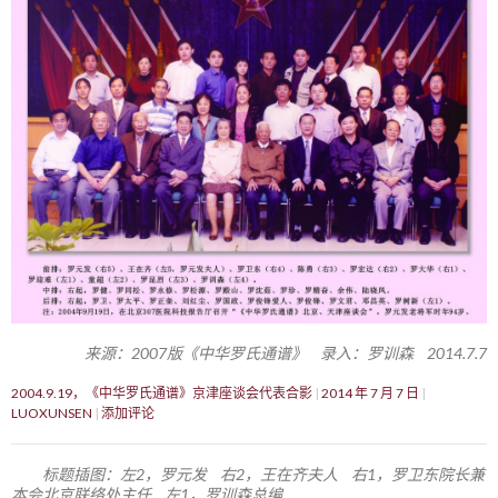
来源：2007版《中华罗氏通谱》 录入：罗训森 2014.7.7
2004.9.19，《中华罗氏通谱》京津座谈会代表合影
2014 年 7 月 7 日
LUOXUNSEN
添加评论
标题插图：左2，罗元发 右2，王在齐夫人 右1，罗卫东院长兼
本会北京联络处主任 左1，罗训森总编