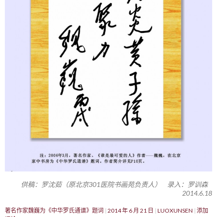
供稿：罗沈茹（原北京301医院书画苑负责人） 录入：罗训森
2014.6.18
著名作家魏巍为《中华罗氏通谱》题词
2014 年 6 月 21 日
LUOXUNSEN
添加