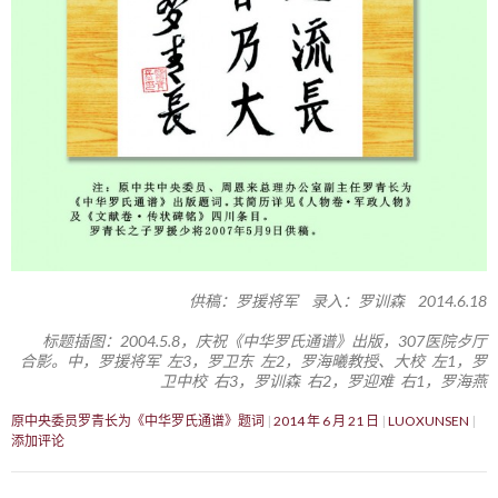
供稿：罗援将军 录入：罗训森 2014.6.18
标题插图：2004.5.8，庆祝《中华罗氏通谱》出版，307医院歺厅
合影。中，罗援将军 左3，罗卫东 左2，罗海曦教授、大校 左1，罗
卫中校 右3，罗训森 右2，罗迎难 右1，罗海燕
原中央委员罗青长为《中华罗氏通谱》题词
2014 年 6 月 21 日
LUOXUNSEN
添加评论