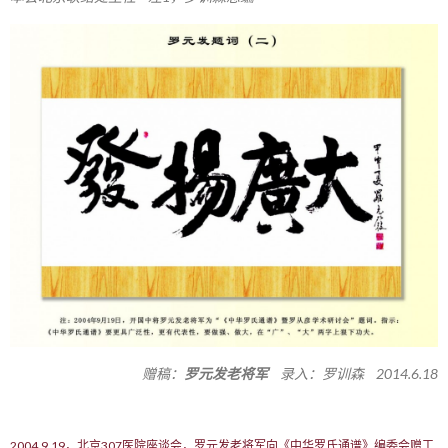
赠稿：
罗元发老将军
录入：罗训森 2014.6.18
2004.9.19，北京307医院座谈会，罗元发老将军向《中华罗氏通谱》编委会赠工