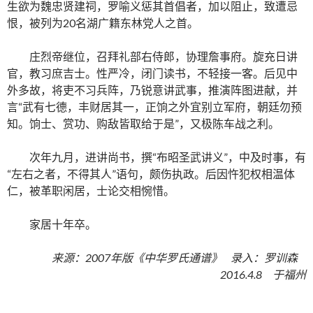
生欲为魏忠贤建祠，罗喻义惩其首倡者，加以阻止，致遭忌
恨，被列为20名湖广籍东林党人之首。
庄烈帝继位，召拜礼部右侍郎，协理詹事府。旋充日讲
官，教习庶吉士。性严冷，闭门读书，不轻接一客。后见中
外多故，将吏不习兵阵，乃锐意讲武事，推演阵图进献，并
言“武有七德，丰财居其一，正饷之外宜别立军府，朝廷勿预
知。饷士、赏功、购敌皆取给于是”，又极陈车战之利。
次年九月，进讲尚书，撰“布昭圣武讲义”，中及时事，有
“左右之者，不得其人”语句，颇伤执政。后因忤犯权相温体
仁，被革职闲居，士论交相惋惜。
家居十年卒。
来源：2007年版《中华罗氏通谱》 录入：罗训森
2016.4.8 于福州