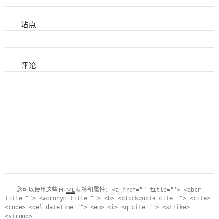
站点
评论
您可以使用这些
HTML
标签和属性：
<a href="" title=""> <abbr
title=""> <acronym title=""> <b> <blockquote cite=""> <cite>
<code> <del datetime=""> <em> <i> <q cite=""> <strike>
<strong>