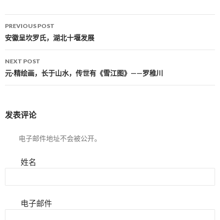
PREVIOUS POST
Post navigation
安徽呈坎罗氏，湖北十堰发展
NEXT POST
元·精绘画，长于山水，传世有《雪江图》——罗稚川
发表评论
电子邮件地址不会被公开。
姓名
电子邮件