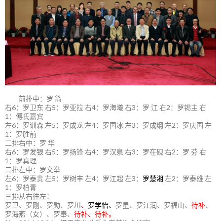
前排中：罗 箭
右6：罗卫东 右5：罗亚拉 右4：罗海曦 右3：罗 江 右2：罗锡主 右
1：傅氏嘉宾
左6：罗训森 左5：罗成龙 左4：罗国冰 左3：罗成纲 左2：罗庆国 左
1：罗胜前
二排右中：罗 华
右6：罗发银 右5：罗扬锋 右4：罗汉泉 右3：罗在砚 右2：罗 芬 右
1：罗真理
二排左中：罗文举
左6：罗泰贵 左5：罗树丰 左4：罗江超 左3：
罗楚湘
左2：罗泰雄 左
1：罗柏青
三排从右往左：
罗卫、罗刚、罗勋、罗川
、
罗学怡、
罗星、罗江润、罗福山、
待补
、
罗海燕（女）、罗奉、
待补、待补。