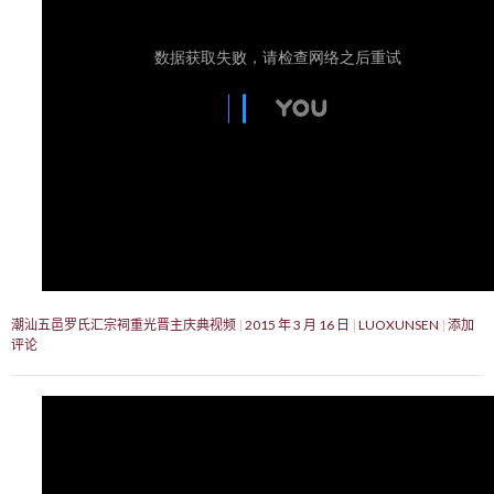
潮汕五邑罗氏汇宗祠重光晋主庆典视频
2015 年 3 月 16 日
LUOXUNSEN
添加
评论