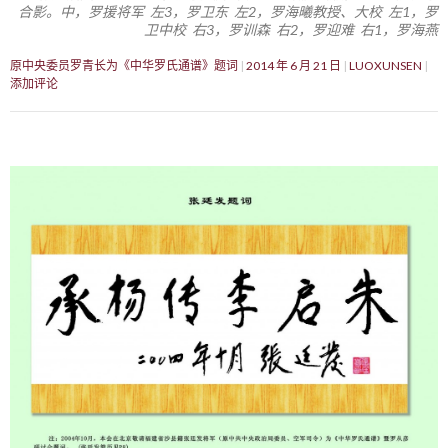
合影。中，罗援将军 左3，罗卫东 左2，罗海曦教授、大校 左1，罗
卫中校 右3，罗训森 右2，罗迎难 右1，罗海燕
原中央委员罗青长为《中华罗氏通谱》题词
2014 年 6 月 21 日
LUOXUNSEN
添加评论