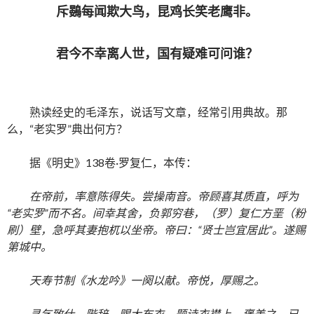
斥鷃每闻欺大鸟，昆鸡长笑老鹰非。
君今不幸离人世，国有疑难可问谁？
熟读经史的毛泽东，说话写文章，经常引用典故。那
么，“老实罗”典出何方？
据《明史》138卷·罗复仁，本传：
在帝前，率意陈得失。尝操南音。帝顾喜其质直，呼为
“老实罗”而不名。间幸其舍，负郭穷巷，（罗）复仁方垩（粉
刷）壁，急呼其妻抱杌以坐帝。帝曰：“贤士岂宜居此”。遂赐
第城中。
天寿节制《水龙吟》一阕以献。帝悦，厚赐之。
寻乞致仕。陛辞，赐大布衣，题诗衣襟上，褒美之。已