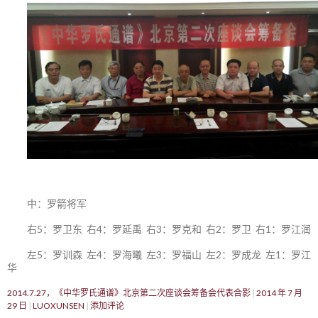
中：罗箭将军
右5：罗卫东 右4：罗延禹 右3：罗克和 右2：罗卫 右1：罗江润
左5：罗训森 左4：罗海曦 左3：罗福山 左2：罗成龙 左1：罗江
华
2014.7.27，《中华罗氏通谱》北京第二次座谈会筹备会代表合影
2014 年 7 月
29 日
LUOXUNSEN
添加评论