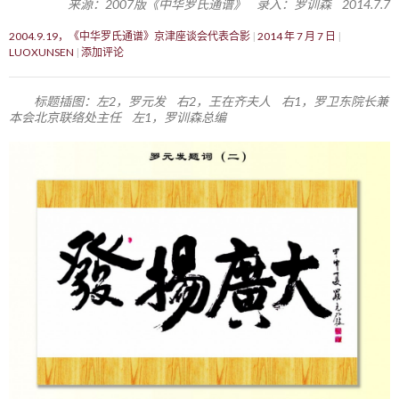
来源：2007版《中华罗氏通谱》 录入：罗训森 2014.7.7
2004.9.19，《中华罗氏通谱》京津座谈会代表合影
2014 年 7 月 7 日
LUOXUNSEN
添加评论
标题插图：左2，罗元发 右2，王在齐夫人 右1，罗卫东院长兼
本会北京联络处主任 左1，罗训森总编