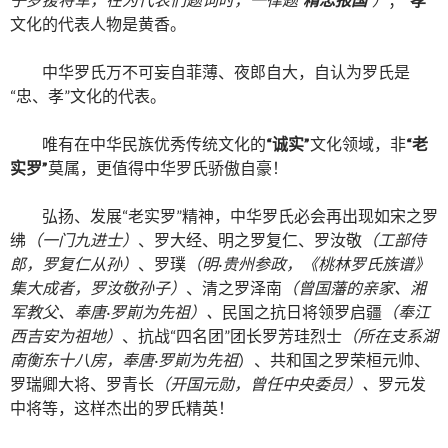
文化的代表人物是黄香。
中华罗氏万不可妄自菲薄、夜郎自大，自认为罗氏是
“忠、孝”文化的代表。
唯有在中华民族优秀传统文化的
“诚实”
文化领域，非
“老
实罗”
莫属，更值得中华罗氏骄傲自豪！
弘扬、发展“老实罗”精神，中华罗氏必会再出现如宋之罗
绋
（一门九进士）
、罗大经、明之罗复仁、罗汝敬
（工部侍
郎，罗复仁从孙）
、罗璞
（明·贵州参政，《桃林罗氏族谱》
集大成者，罗汝敬孙子）
、清之罗泽南
（曾国藩的亲家、湘
军教父、奉唐·罗崱为先祖）、
民国之抗日将领罗启疆
（奉江
西吉安为祖地）
、抗战“四名团”团长罗芳珪烈士
（所在支系湖
南衡东十八房，奉
唐·罗崱为先祖
）、共和国之罗荣桓元帅、
罗瑞卿大将、罗青长
（开国元勋，曾任中央委员）、
罗元发
中将等，这样杰出的罗氏精英！