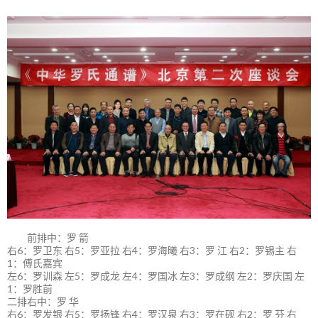
前排中：罗 箭
右6：罗卫东 右5：罗亚拉 右4：罗海曦 右3：罗 江 右2：罗锡主 右
1：傅氏嘉宾
左6：罗训森 左5：罗成龙 左4：罗国冰 左3：罗成纲 左2：罗庆国 左
1：罗胜前
二排右中：罗 华
右6：罗发银 右5：罗扬锋 右4：罗汉泉 右3：罗在砚 右2：罗 芬 右