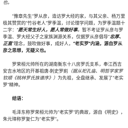
也。
“豫章先生”罗从彦，造访罗大经的家，与其父亲、杨万里
极其赞赏的“竹谷老人”罗季温，讨论理学问题，为罗季温题十
二字：
“
愿天常生好人，愿人常做好事
。
暂不考证罗从彦与罗
季温、罗大经父子之家族渊源关系，仅据罗从彦倡导“
忠厚、
正直
”理念，鼓吹做好事，成好人，
“老实罗”内涵，源自罗从
彦之思想，无疑义也。
罗荣桓元帅所在的湖南衡东十八房罗氏支系，奉江西吉
安吉水地区的开基祖唐·刺史罗崱
（据从祀孔庙、明哲学家罗
钦顺《桃林罗氏族谱序》）
为先祖，全盘继承、发展了“老实
罗”精神。
结语：
毛泽东称罗荣桓元帅为“老实罗”的典故，源自《明史》，
朱元璋称罗复仁为“老实罗”。