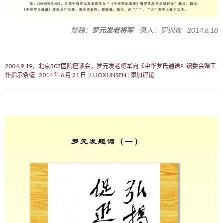
赠稿：
罗元发老将军
录入：罗训森 2014.6.18
2004.9.19，北京307医院座谈会，罗元发老将军向《中华罗氏通谱》编委会赠工
作指示条幅
2014 年 6 月 21 日
LUOXUNSEN
添加评论