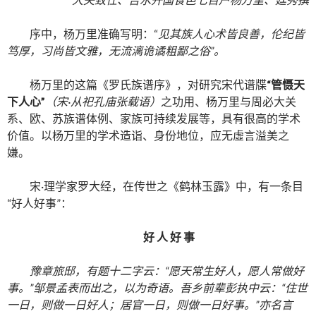
序中，杨万里准确写明：“
见其族人心术皆良善，伦纪皆
笃厚，习尚皆文雅，无流漓诡谲粗鄙之俗”。
杨万里的这篇《罗氏族谱序》，对研究宋代谱牒
“管慑天
下人心”
（宋·从祀孔庙张载语）
之功用、杨万里与周必大关
系、欧、苏族谱体例、家族可持续发展等，具有很高的学术
价值。以杨万里的学术造诣、身份地位，应无虛言溢美之
嫌。
宋·理学家罗大经，在传世之《鹤林玉露》中，有一条目
“好人好事”：
好 人 好 事
豫章旅邸，有题十二字云：“愿天常生好人，愿人常做好
事。”邹景孟表而出之，以为奇语。吾乡前辈彭执中云：“住世
一日，则做一日好人；居官一日，则做一日好事。”亦名言