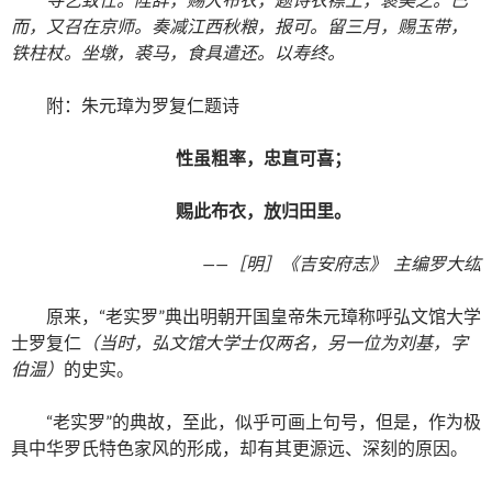
而，又召在京师。奏减江西秋粮，报可。留三月，赐玉带，
铁柱杖。坐墩，裘马，食具遣还。以寿终。
附：朱元璋为罗复仁题诗
性虽粗率，忠直可喜；
赐此布衣，放归田里。
——［明］《吉安府志》 主编罗大纮
原来，“老实罗”典出明朝开国皇帝朱元璋称呼弘文馆大学
士罗复仁
（当时，弘文馆大学士仅两名，另一位为刘基，字
伯温）
的史实。
“老实罗”的典故，至此，似乎可画上句号，但是，作为极
具中华罗氏特色家风的形成，却有其更源远、深刻的原因。