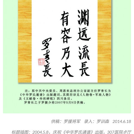
供稿：罗援将军 录入：罗训森 2014.6.18
标题插图：2004.5.8，庆祝《中华罗氏通谱》出版，307医院歺厅