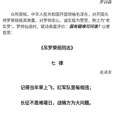
罗训森
众所周知，中华人民共和国开国领袖毛泽东，对开国元
帅罗荣桓极其倚重，对罗帅忠心、诚实极为赞赏，称之为“老
实罗”。罗帅仙逝时，赋诗高度评价：
国有疑难可问谁？
以寄
哀思：
《吊罗荣桓同志》
七 律
毛泽东
记得当年草上飞，红军队里每相违；
长征不是难堪日，战锦方为大问题。