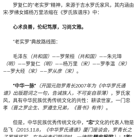
罗复仁的“老实罗”精神，来源于吉水罗氏家风，其内涵由
宋·罗绋女婿杨万里浓缩在《罗氏族谱序》中：
心术良善，伦纪笃厚，习尚文雅。
“老实罗”典故路线图：
毛泽东
（共和国）
——罗荣桓
（共和国）
——朱元璋
（明）
——罗复仁
（明）
——杨万里
（宋）
——罗季温
（宋）
——
罗大经
（宋）——罗从彦（宋）
。
“中华一脉”
（开国元勋罗青长2007年为《中华罗氏通
谱》出版题词之一句，告诫族人，不可妄自菲薄）
，罗氏家
风，具有中华民族优秀传统文化的共性：耕读世家，一门忠
孝
（晋之罗企生、罗遵生兄弟，《晋书》有传）
。
但是，中华民族优秀传统文化中，
“忠”
文化的代表人物是
岳飞
（2015.11.8，《中华罗氏通谱》厦门座谈会，罗青长之
子罗援将军，在为代表们题词时，一律题“
精忠报国
”）
；
“孝”