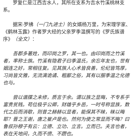
罗复仁是江西吉水人，其所在支系为吉水竹溪桃林支
系。
据宋·罗绋
（一门九进士）
的女婿杨万里，为宋理学家、
《鹤林玉露》作者罗大经的父亲罗季温撰写的《罗氏族谱
序》
（全文）
：
吾郡多著姓，而印岗之罗，其一也。由印岗而之竹溪
者，率称士族。竹溪有隐君子曰季温氏，余忘年友也，世有
姻连之好，常相往复。见其族人心术皆良善，伦纪皆笃厚，
习尚皆文雅，无流漓诡谲、粗鄙之俗，其有以服季温之化德
也与。
尝以谱牒之未修，质言于余。谓以族之显晦，不专系乎
富贵贫贱。苟位极乎公卿，财雄乎乡邑，一时号称显族，数
代之后而消歇，则昔之赫赫以显者，能保其不昧，昧以晦
耶？晋之王谢，唐之崔卢是也。然何为使之常显而不晦？曰
鲁叔孙穆子有云：立德、立功、立言。立而已。夫言也者，
表在天地间，久而不偾、不躜也。