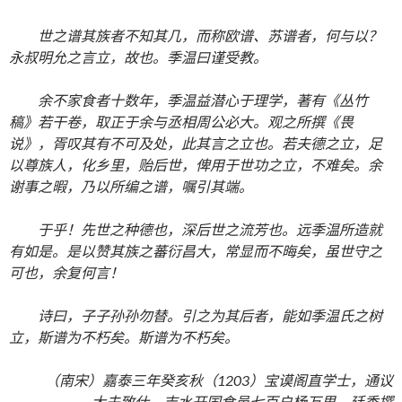
世之谱其族者不知其几，而称欧谱、苏谱者，何与以？
永叔明允之言立，故也。季温曰谨受教。
余不家食者十数年，季温益潜心于理学，著有《丛竹
稿》若干卷，取正于余与丞相周公必大。观之所撰《畏
说》，胥叹其有不可及处，此其言之立也。若夫德之立，足
以尊族人，化乡里，贻后世，俾用于世功之立，不难矣。余
谢事之暇，乃以所编之谱，嘱引其端。
于乎！先世之种德也，深后世之流芳也。远季温所造就
有如是。是以赞其族之蕃衍昌大，常显而不晦矣，虽世守之
可也，余复何言！
诗曰，子子孙孙勿替。引之为其后者，能如季温氏之树
立，斯谱为不朽矣。斯谱为不朽矣。
（南宋）嘉泰三年癸亥秋（1203）宝谟阁直学士，通议
大夫致仕、吉水开国食邑七百户杨万里、廷秀撰