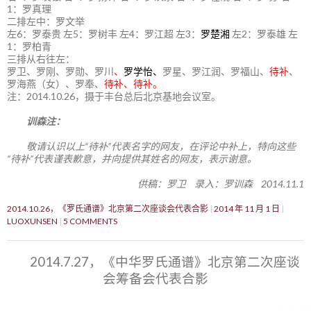
1：罗真理
二排左中：罗文举
左6：罗泰贵 左5：罗树丰 左4：罗江超 左3：
罗楚湘
左2：罗泰雄 左
1：罗柏青
三排从右往左：
罗卫、罗刚、罗勋、罗川
、
罗学怡、
罗星、罗江润、罗福山、
待补
、
罗海燕（女）、罗奉、
待补、待补。
注：2014.10.26，摄于丰台总后北京基地会议室。
训森注：
敬请认识以上“待补”代表名字的网友，在评论中补上，特向这些
“待补”代表谨表歉意，并向提供其姓名的网友，表示谢意。
供稿：罗卫 录入：罗训森 2014.11.1
2014.10.26，《罗氏通谱》北京第二次座谈会代表合影
2014 年 11 月 1 日
LUOXUNSEN
5 COMMENTS
2014.7.27，《中华罗氏通谱》北京第二次座谈
会筹备会代表合影