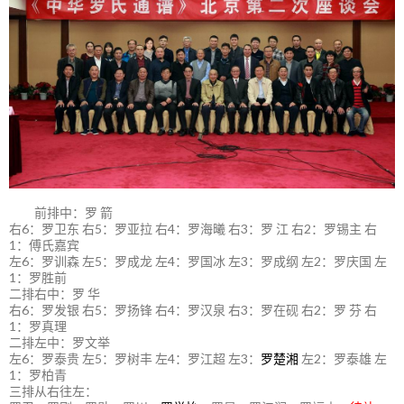
前排中：罗 箭
右6：罗卫东 右5：罗亚拉 右4：罗海曦 右3：罗 江 右2：罗锡主 右
1：傅氏嘉宾
左6：罗训森 左5：罗成龙 左4：罗国冰 左3：罗成纲 左2：罗庆国 左
1：罗胜前
二排右中：罗 华
右6：罗发银 右5：罗扬锋 右4：罗汉泉 右3：罗在砚 右2：罗 芬 右
1：罗真理
二排左中：罗文举
左6：罗泰贵 左5：罗树丰 左4：罗江超 左3：
罗楚湘
左2：罗泰雄 左
1：罗柏青
三排从右往左：