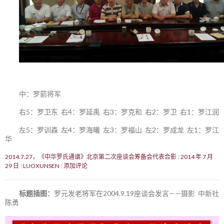
中：罗箭将军
右5：罗卫东 右4：罗延禹 右3：罗克和 右2：罗卫 右1：罗江润
左5：罗训森 左4：罗海曦 左3：罗福山 左2：罗成龙 左1：罗江
华
2014.7.27，《中华罗氏通谱》北京第二次座谈会筹备会代表合影
2014 年 7 月
29 日
LUOXUNSEN
添加评论
标题插图：
罗元发老将军在2004.9.19座谈会发言——摄影 中新社
陈勇