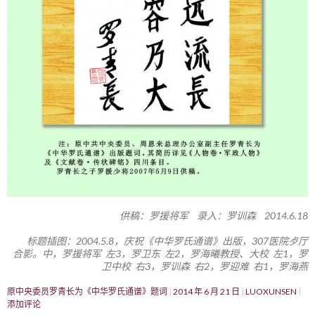
供稿：罗援将军 录入：罗训森 2014.6.18
标题插图：2004.5.8，庆祝《中华罗氏通谱》出版，307医院歺厅
合影。中，罗援将军 左3，罗卫东 左2，罗海曦教授、大校 左1，罗
卫中校 右3，罗训森 右2，罗迎难 右1，罗海燕
原中央委员罗青长为《中华罗氏通谱》题词
2014 年 6 月 21 日
LUOXUNSEN
添加评论