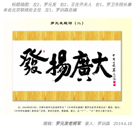
标题插图：左2，罗元发 右2，王在齐夫人 右1，罗卫东院长兼
本会北京联络处主任 左1，罗训森总编
赠稿：
罗元发老将军
录入：罗训森 2014.6.18