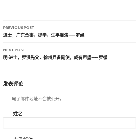
PREVIOUS POST
Post navigation
进士，广东佥事，提学，生平廉洁——罗经
NEXT POST
明·进士，罗洪先父，徐州兵备副使，咸有声望——罗循
发表评论
电子邮件地址不会被公开。
姓名