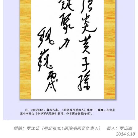
供稿：罗沈茹（原北京301医院书画苑负责人） 录入：罗训森
2014.6.18