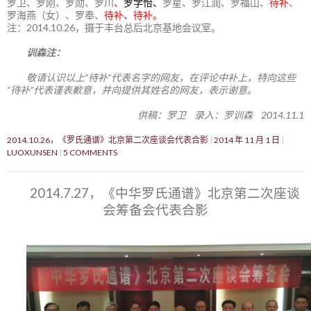
罗卫、罗刚、罗勋、罗川
、
罗学怡、
罗星、罗江润、罗福山、
待补
、
罗海燕（女）、罗奉、
待补、待补。
注：2014.10.26，摄于丰台总后北京基地会议室。
训森注：
敬请认识以上“待补”代表名字的网友，在评论中补上，特向这些
“待补”代表谨表歉意，并向提供其姓名的网友，表示谢意。
供稿：罗卫 录入：罗训森 2014.11.1
2014.10.26，《罗氏通谱》北京第二次座谈会代表合影
2014 年 11 月 1 日
LUOXUNSEN
5 COMMENTS
2014.7.27，《中华罗氏通谱》北京第二次座谈
会筹备会代表合影