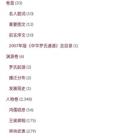
卷首
(33)
名人题词
(10)
重要图文
(12)
前言序文
(10)
2007年版《中华罗氏通谱》总目录
(1)
渊源卷
(6)
罗氏起源
(2)
播迁分布
(2)
发展简史
(1)
人物卷
(2,348)
鸿儒硕彦
(56)
王侯卿相
(175)
将帅武勇
(279)