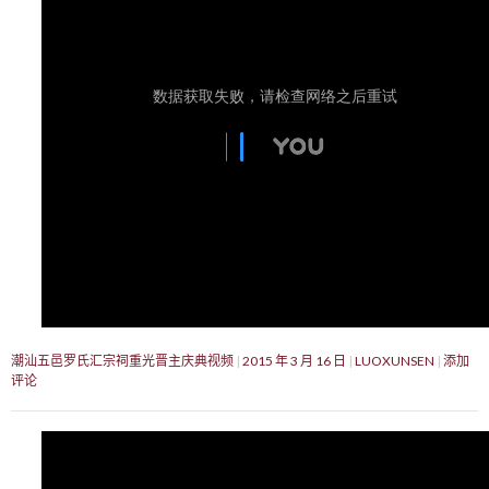
潮汕五邑罗氏汇宗祠重光晋主庆典视频
2015 年 3 月 16 日
LUOXUNSEN
添加
评论