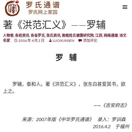
SKIP TO CONTENT
著《洪范汇义》——罗辅
人物卷
,
各姓资讯
,
各省罗氏
,
张氏资讯
,
敦睦姓氏谱牒研究院
,
江西
,
网络通谱
,
诗文
名家
2016 年 4 月 2 日
LUOXUNSEN
添加评论
罗 辅
罗辅，泰和人。著《洪范汇义》，张东白甚爱其书，欲
上之。
——
《吉安府志》
来源：2007年版《中华罗氏通谱》 录入：罗训森
2016.4.2 于福州