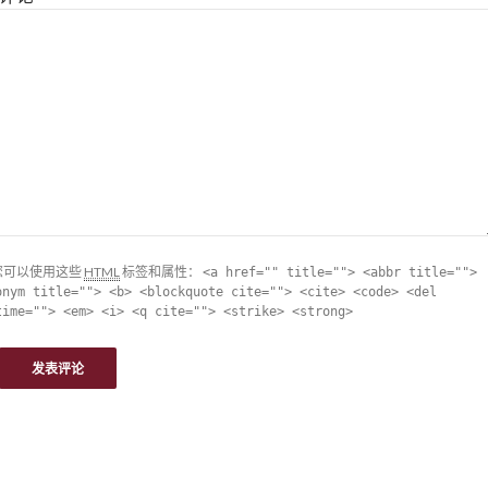
您可以使用这些
HTML
标签和属性：
<a href="" title=""> <abbr title="">
onym title=""> <b> <blockquote cite=""> <cite> <code> <del
time=""> <em> <i> <q cite=""> <strike> <strong>