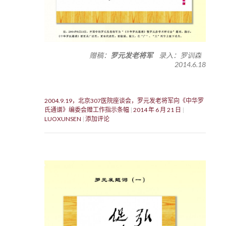
赠稿：
罗元发老将军
录入：罗训森
2014.6.18
2004.9.19，北京307医院座谈会，罗元发老将军向《中华罗
氏通谱》编委会赠工作指示条幅
2014 年 6 月 21 日
LUOXUNSEN
添加评论