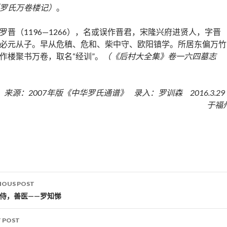
罗氏万卷楼记）
。
罗晋（1196—1266），名或误作晋君，宋隆兴府进贤人，字晋
必元从子。早从危稹、危和、柴中守、欧阳镇学。所居东偏万竹
作楼聚书万卷，取名“经训”。
（《后村大全集》卷一六四墓志
来源：2007年版《中华罗氏通谱》 录入：罗训森 2016.3.2
于福
IOUS POST
st navigation
内侍，善医——罗知悌
 POST