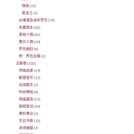
陕西
(15)
黑龙江
(2)
台港澳及海外罗氏
(79)
名嫒淑女
(63)
其他人物
(62)
警示人物
(10)
罗氏媳妇
(8)
附：罗氏女婿
(3)
文献卷
(202)
序跋选录
(29)
郡望堂号
(12)
诏诰敕文
(2)
传状碑铭
(8)
祠庙墓苑
(53)
族规家训
(39)
奏折奏议
(2)
文论书表
(12)
诗词曲赋
(2)