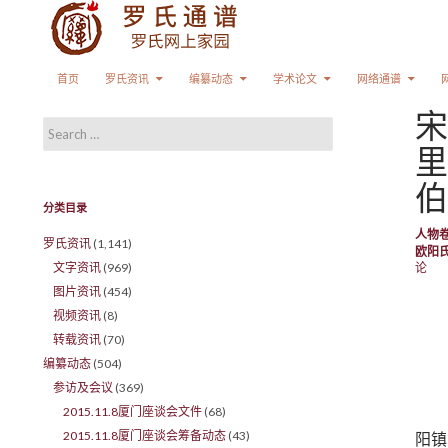
Search
SKIP TO CONTENT
首页
罗氏资讯
编纂动态
学术论文
网络通谱
宋
Search for:
里
伯
分类目录
人物
罗氏资讯
(1,141)
欧阳
文字资讯
(969)
论
图片资讯
(454)
视频资讯
(8)
转载资讯
(70)
编纂动态
(504)
参访及会议
(369)
2015.11.8厦门座谈会文件
(68)
2015.11.8厦门座谈会筹备动态
(43)
阳镇