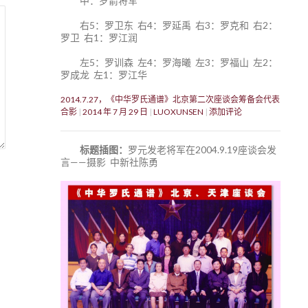
中：罗箭将军
右5：罗卫东 右4：罗延禹 右3：罗克和 右2：
罗卫 右1：罗江润
左5：罗训森 左4：罗海曦 左3：罗福山 左2：
罗成龙 左1：罗江华
2014.7.27，《中华罗氏通谱》北京第二次座谈会筹备会代表
合影
2014 年 7 月 29 日
LUOXUNSEN
添加评论
标题插图：
罗元发老将军在2004.9.19座谈会发
言——摄影 中新社陈勇