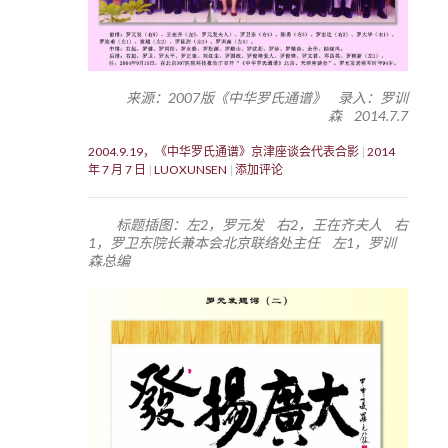
来源：2007版《中华罗氏通谱》 录入：罗训
森 2014.7.7
2004.9.19，《中华罗氏通谱》京津座谈会代表合影
2014
年 7 月 7 日
LUOXUNSEN
添加评论
标题插图：左2，罗元发 右2，王在齐夫人 右
1，罗卫东院长兼本会北京联络处主任 左1，罗训
森总编