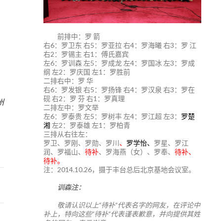
前排中：罗 箭
右6：罗卫东 右5：罗亚拉 右4：罗海曦 右3：罗 江
右2：罗锡主 右1：傅氏嘉宾
左6：罗训森 左5：罗成龙 左4：罗国冰 左3：罗成
纲 左2：罗庆国 左1：罗胜前
二排右中：罗 华
右6：罗发银 右5：罗扬锋 右4：罗汉泉 右3：罗在
9
砚 右2：罗 芬 右1：罗真理
州
二排左中：罗文举
左6：罗泰贵 左5：罗树丰 左4：罗江超 左3：
罗楚
湘
左2：罗泰雄 左1：罗柏青
三排从右往左：
罗卫、罗刚、罗勋、罗川
、
罗学怡、
罗星、罗江
润、罗福山、
待补
、罗海燕（女）、罗奉、
待补、
待补。
注：2014.10.26，摄于丰台总后北京基地会议室。
训森注：
敬请认识以上“待补”代表名字的网友，在评论中
补上，特向这些“待补”代表谨表歉意，并向提供其姓