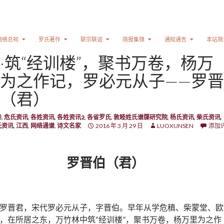
网络总祠
罗氏著作
联宗联谊
简报集锦
通知通告
本站简
·筑“经训楼”，聚书万卷，杨万
为之作记，罗必元从子——罗晋
（君）
卷
,
危氏资讯
,
各姓资讯
,
各姓资讯2
,
各省罗氏
,
敦睦姓氏谱牒研究院
,
杨氏资讯
,
柴氏资讯
,
氏资讯
,
江西
,
网络通谱
,
诗文名家
2016 年 3 月 29 日
LUOXUNSEN
添加
罗晋伯（君）
罗晋君，宋代罗必元从子，字晋伯。早年从学危稹、柴蒙堂、欧
，在所居之东，万竹林中筑“经训楼”，聚书万卷，杨万里为之作