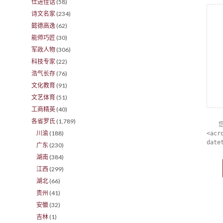
仕进佳话
(58)
诗文名家
(234)
懿德高逸
(62)
能师巧匠
(30)
军政人物
(306)
科技专家
(22)
浩气长存
(76)
文化教育
(91)
文艺体育
(51)
工商精英
(40)
各省罗氏
(1,789)
川渝
(188)
<acr
date
广东
(230)
湖南
(384)
江西
(299)
湖北
(66)
贵州
(41)
安徽
(32)
吉林
(1)