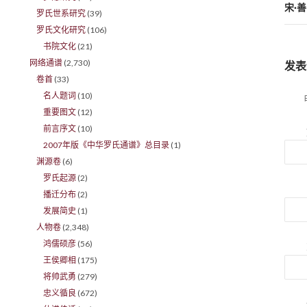
宋·
罗氏世系研究
(39)
罗氏文化研究
(106)
书院文化
(21)
网络通谱
(2,730)
发表
卷首
(33)
名人题词
(10)
重要图文
(12)
前言序文
(10)
2007年版《中华罗氏通谱》总目录
(1)
渊源卷
(6)
罗氏起源
(2)
播迁分布
(2)
发展简史
(1)
人物卷
(2,348)
鸿儒硕彦
(56)
王侯卿相
(175)
将帅武勇
(279)
忠义循良
(672)