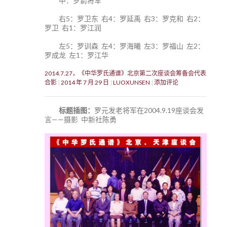
中：罗箭将军
右5：罗卫东 右4：罗延禹 右3：罗克和 右2：
罗卫 右1：罗江润
左5：罗训森 左4：罗海曦 左3：罗福山 左2：
罗成龙 左1：罗江华
2014.7.27，《中华罗氏通谱》北京第二次座谈会筹备会代表
合影
2014 年 7 月 29 日
LUOXUNSEN
添加评论
标题插图：
罗元发老将军在2004.9.19座谈会发
言——摄影 中新社陈勇