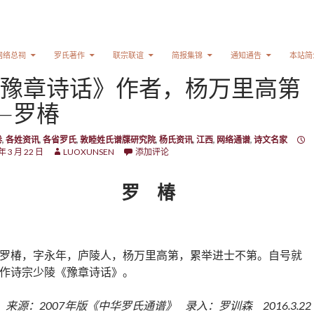
网络总祠
罗氏著作
联宗联谊
简报集锦
通知通告
本站简
豫章诗话》作者，杨万里高第
—罗椿
卷
,
各姓资讯
,
各省罗氏
,
敦睦姓氏谱牒研究院
,
杨氏资讯
,
江西
,
网络通谱
,
诗文名家
年 3 月 22 日
LUOXUNSEN
添加评论
罗 椿
罗椿，字永年，庐陵人，杨万里高第，累举进士不第。自号就
作诗宗少陵《豫章诗话》。
来源：2007年版《中华罗氏通谱》 录入：罗训森 2016.3.2