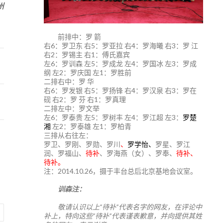
州
前排中：罗 箭
右6：罗卫东 右5：罗亚拉 右4：罗海曦 右3：罗 江
右2：罗锡主 右1：傅氏嘉宾
左6：罗训森 左5：罗成龙 左4：罗国冰 左3：罗成
纲 左2：罗庆国 左1：罗胜前
二排右中：罗 华
右6：罗发银 右5：罗扬锋 右4：罗汉泉 右3：罗在
砚 右2：罗 芬 右1：罗真理
二排左中：罗文举
左6：罗泰贵 左5：罗树丰 左4：罗江超 左3：
罗楚
湘
左2：罗泰雄 左1：罗柏青
三排从右往左：
罗卫、罗刚、罗勋、罗川
、
罗学怡、
罗星、罗江
润、罗福山、
待补
、罗海燕（女）、罗奉、
待补、
待补。
注：2014.10.26，摄于丰台总后北京基地会议室。
训森注：
敬请认识以上“待补”代表名字的网友，在评论中
补上，特向这些“待补”代表谨表歉意，并向提供其姓