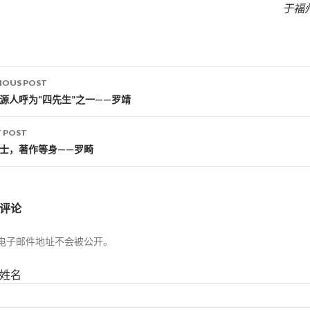
于福
IOUS POST
st navigation
婺源人呼为“四先生”之一——罗靖
 POST
进士，著作等身——罗畸
评论
电子邮件地址不会被公开。
姓名