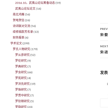
2016.10，武夷山论坛筹备动态
(59)
武夷山论坛论文
(16)
南北鸿雁
(56)
贺电贺信
(26)
诗词联对交流
(56)
PREV
续修捐款芳名录
(13)
Po
宋·
财务报表
(6)
学术论文
(299)
NEXT
罗氏人物研究
(179)
宋·
罗从彦研究
(52)
罗伦研究
(9)
罗典研究
(7)
发表
罗含研究
(66)
罗宪研究
(4)
罗洪先研究
(19)
罗珠研究
(7)
罗贯中研究
(7)
罗钦顺研究
(5)
罗隐研究
(20)