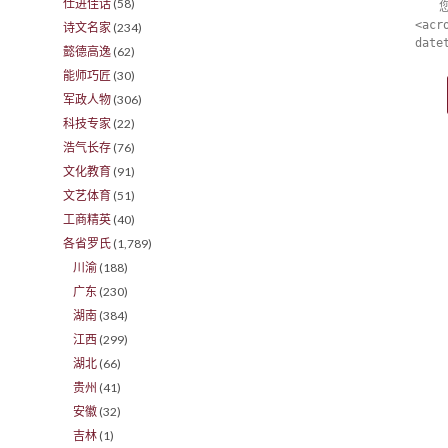
仕进佳话
(58)
<acr
诗文名家
(234)
date
懿德高逸
(62)
能师巧匠
(30)
军政人物
(306)
科技专家
(22)
浩气长存
(76)
文化教育
(91)
文艺体育
(51)
工商精英
(40)
各省罗氏
(1,789)
川渝
(188)
广东
(230)
湖南
(384)
江西
(299)
湖北
(66)
贵州
(41)
安徽
(32)
吉林
(1)