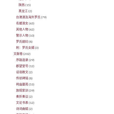
陕西
(15)
黑龙江
(2)
台港澳及海外罗氏
(79)
名嫒淑女
(63)
其他人物
(62)
警示人物
(10)
罗氏媳妇
(8)
附：罗氏女婿
(3)
文献卷
(202)
序跋选录
(29)
郡望堂号
(12)
诏诰敕文
(2)
传状碑铭
(8)
祠庙墓苑
(53)
族规家训
(39)
奏折奏议
(2)
文论书表
(12)
诗词曲赋
(2)