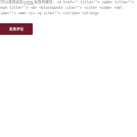
您可以使用这些
HTML
标签和属性：
<a href="" title=""> <abbr title="">
onym title=""> <b> <blockquote cite=""> <cite> <code> <del
time=""> <em> <i> <q cite=""> <strike> <strong>