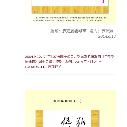
赠稿：
罗元发老将军
录入：罗训森
2014.6.18
2004.9.19，北京307医院座谈会，罗元发老将军向《中华罗
氏通谱》编委会赠工作指示条幅
2014 年 6 月 21 日
LUOXUNSEN
添加评论