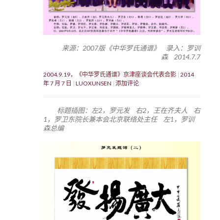
来源：2007版《中华罗氏通谱》 录入：罗训
森 2014.7.7
2004.9.19，《中华罗氏通谱》京津座谈会代表合影
2014
年 7 月 7 日
LUOXUNSEN
添加评论
标题插图：左2，罗元发 右2，王在齐夫人 右
1，罗卫东院长兼本会北京联络处主任 左1，罗训
森总编