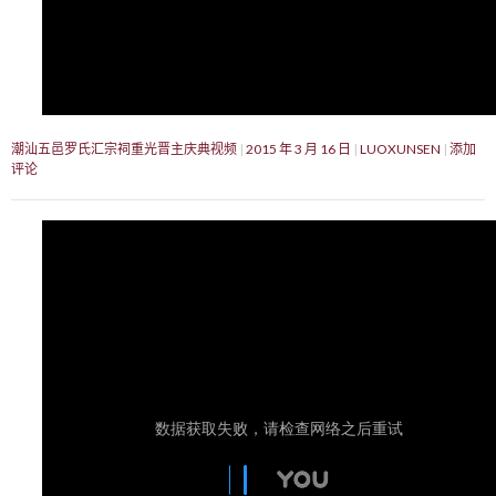
潮汕五邑罗氏汇宗祠重光晋主庆典视频
2015 年 3 月 16 日
LUOXUNSEN
添加
评论