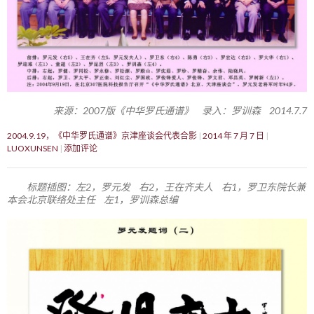
来源：2007版《中华罗氏通谱》 录入：罗训森 2014.7.7
2004.9.19，《中华罗氏通谱》京津座谈会代表合影
2014 年 7 月 7 日
LUOXUNSEN
添加评论
标题插图：左2，罗元发 右2，王在齐夫人 右1，罗卫东院长兼
本会北京联络处主任 左1，罗训森总编