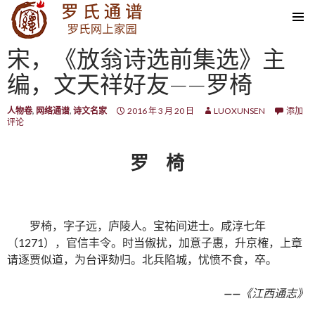
SKIP TO CONTENT
宋，《放翁诗选前集选》主
编，文天祥好友——罗椅
人物卷
,
网络通谱
,
诗文名家
2016 年 3 月 20 日
LUOXUNSEN
添加
评论
罗 椅
罗椅，字子远，庐陵人。宝祐间进士。咸淳七年
（1271），官信丰令。时当俶扰，加意子惠，升京榷，上章
请逐贾似道，为台评劾归。北兵陷城，忧愤不食，卒。
——
《江西通志》