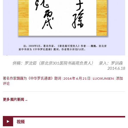
供稿：罗沈茹（原北京301医院书画苑负责人） 录入：罗训森
2014.6.18
著名作家魏巍为《中华罗氏通谱》题词
2014 年 6 月 21 日
LUOXUNSEN
添加
评论
更多 图片新闻
→
视频