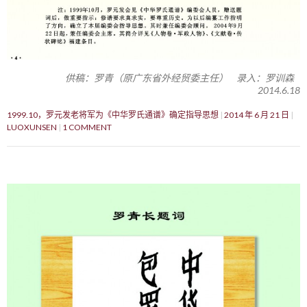
供稿：罗青（原广东省外经贸委主任） 录入：罗训森
2014.6.18
1999.10，罗元发老将军为《中华罗氏通谱》确定指导思想
2014 年 6 月 21 日
LUOXUNSEN
1 COMMENT