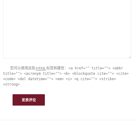
您可以使用这些
HTML
标签和属性：
<a href="" title=""> <abbr
title=""> <acronym title=""> <b> <blockquote cite=""> <cite>
<code> <del datetime=""> <em> <i> <q cite=""> <strike>
<strong>