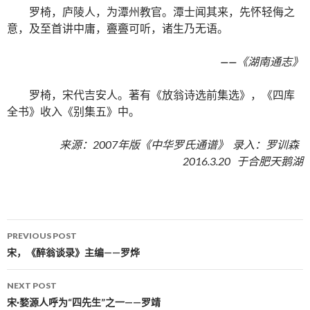
罗椅，庐陵人，为潭州教官。潭士闻其来，先怀轻侮之
意，及至首讲中庸，斖斖可听，诸生乃无语。
——
《湖南通志》
罗椅，宋代吉安人。著有《放翁诗选前集选》，《四库
全书》收入《别集五》中。
来源：2007年版《中华罗氏通谱》 录入：罗训森
2016.3.20 于合肥天鹅湖
PREVIOUS POST
Post navigation
宋，《醉翁谈录》主编——罗烨
NEXT POST
宋·婺源人呼为“四先生”之一——罗靖