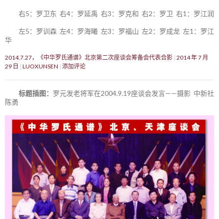
右5：罗卫东 右4：罗延禹 右3：罗克和 右2：罗卫 右1：罗江润
左5：罗训森 左4：罗海曦 左3：罗福山 左2：罗成龙 左1：罗江
华
2014.7.27，《中华罗氏通谱》北京第二次座谈会筹备会代表合影
2014 年 7 月
29 日
LUOXUNSEN
添加评论
标题插图：
罗元发老将军在2004.9.19座谈会发言——摄影 中新社
陈勇