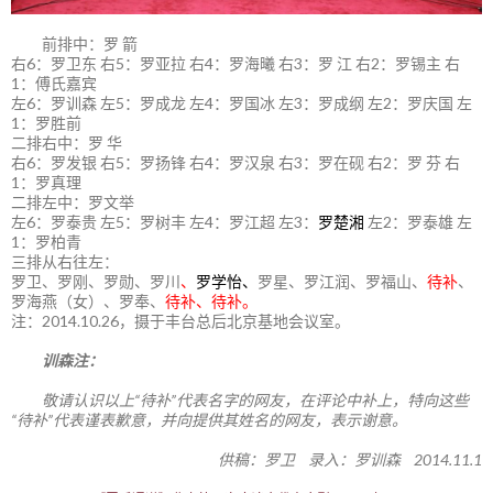
前排中：罗 箭
右6：罗卫东 右5：罗亚拉 右4：罗海曦 右3：罗 江 右2：罗锡主 右
1：傅氏嘉宾
左6：罗训森 左5：罗成龙 左4：罗国冰 左3：罗成纲 左2：罗庆国 左
1：罗胜前
二排右中：罗 华
右6：罗发银 右5：罗扬锋 右4：罗汉泉 右3：罗在砚 右2：罗 芬 右
1：罗真理
二排左中：罗文举
左6：罗泰贵 左5：罗树丰 左4：罗江超 左3：
罗楚湘
左2：罗泰雄 左
1：罗柏青
三排从右往左：
罗卫、罗刚、罗勋、罗川
、
罗学怡、
罗星、罗江润、罗福山、
待补
、
罗海燕（女）、罗奉、
待补、待补。
注：2014.10.26，摄于丰台总后北京基地会议室。
训森注：
敬请认识以上“待补”代表名字的网友，在评论中补上，特向这些
“待补”代表谨表歉意，并向提供其姓名的网友，表示谢意。
供稿：罗卫 录入：罗训森 2014.11.1