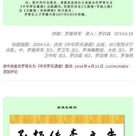
供稿：罗援将军 录入：罗训森 2014.6.18
标题插图：2004.5.8，庆祝《中华罗氏通谱》出版，307医院歺厅
合影。中，罗援将军 左3，罗卫东 左2，罗海曦教授、大校 左1，罗
卫中校 右3，罗训森 右2，罗迎难 右1，罗海燕
原中央委员罗青长为《中华罗氏通谱》题词
2014 年 6 月 21 日
LUOXUNSEN
添加评论