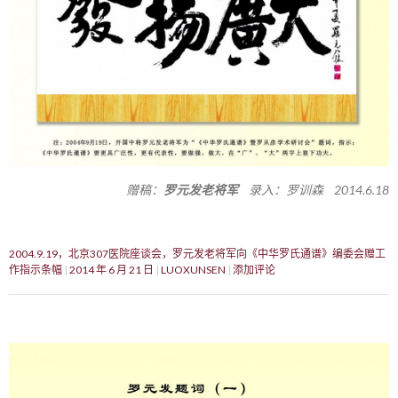
赠稿：
罗元发老将军
录入：罗训森 2014.6.18
2004.9.19，北京307医院座谈会，罗元发老将军向《中华罗氏通谱》编委会赠工
作指示条幅
2014 年 6 月 21 日
LUOXUNSEN
添加评论