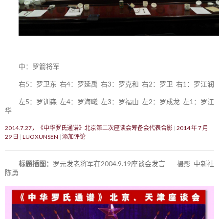
中：罗箭将军
右5：罗卫东 右4：罗延禹 右3：罗克和 右2：罗卫 右1：罗江润
左5：罗训森 左4：罗海曦 左3：罗福山 左2：罗成龙 左1：罗江
华
2014.7.27，《中华罗氏通谱》北京第二次座谈会筹备会代表合影
2014 年 7 月
29 日
LUOXUNSEN
添加评论
标题插图：
罗元发老将军在2004.9.19座谈会发言——摄影 中新社
陈勇