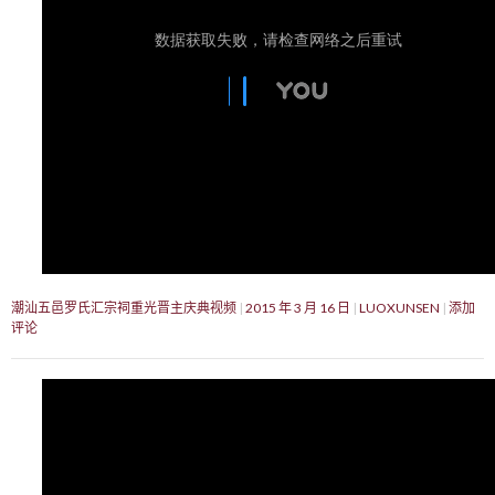
潮汕五邑罗氏汇宗祠重光晋主庆典视频
2015 年 3 月 16 日
LUOXUNSEN
添加
评论