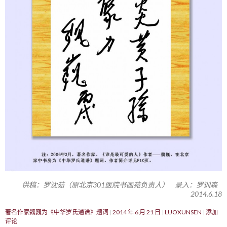
供稿：罗沈茹（原北京301医院书画苑负责人） 录入：罗训森
2014.6.18
著名作家魏巍为《中华罗氏通谱》题词
2014 年 6 月 21 日
LUOXUNSEN
添加
评论