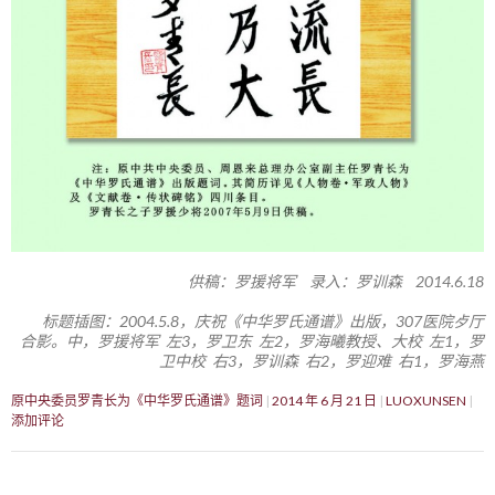
供稿：罗援将军 录入：罗训森 2014.6.18
标题插图：2004.5.8，庆祝《中华罗氏通谱》出版，307医院歺厅
合影。中，罗援将军 左3，罗卫东 左2，罗海曦教授、大校 左1，罗
卫中校 右3，罗训森 右2，罗迎难 右1，罗海燕
原中央委员罗青长为《中华罗氏通谱》题词
2014 年 6 月 21 日
LUOXUNSEN
添加评论