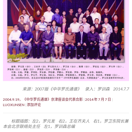
来源：2007版《中华罗氏通谱》 录入：罗训森 2014.7.7
2004.9.19，《中华罗氏通谱》京津座谈会代表合影
2014 年 7 月 7 日
LUOXUNSEN
添加评论
标题插图：左2，罗元发 右2，王在齐夫人 右1，罗卫东院长兼
本会北京联络处主任 左1，罗训森总编