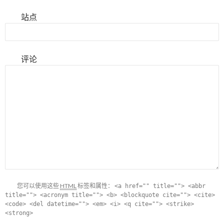
站点
评论
您可以使用这些
HTML
标签和属性：
<a href="" title=""> <abbr
title=""> <acronym title=""> <b> <blockquote cite=""> <cite>
<code> <del datetime=""> <em> <i> <q cite=""> <strike>
<strong>