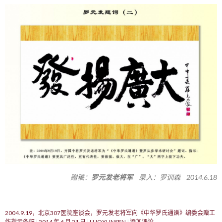
赠稿：
罗元发老将军
录入：罗训森 2014.6.18
2004.9.19，北京307医院座谈会，罗元发老将军向《中华罗氏通谱》编委会赠工
作指示条幅
2014 年 6 月 21 日
LUOXUNSEN
添加评论