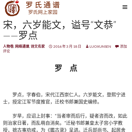
SKIP TO CONTENT
宋，六岁能文，谥号“文恭”
——罗点
人物卷
,
网络通谱
,
诗文名家
2016 年 3 月 18 日
LUOXUNSEN
添加
评论
罗 点
罗点，字春伯，宋代江西崇仁人。六岁能文，登熙宁进
士，授定江军节度推官，迁校书郎兼国史编修。
岁旱，应诏上封事：“当者审而后行，疑者咨而改，如此
则治家日著，而乱萌自消矣。”迁秘书郎兼皇太子宫小学教
授，摭古事劝戒，为《鑑古录》呈进。迁兵部尚书、起居舍