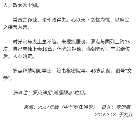
人，改太常少卿。
常直言诤谏，论朝政得失。心以天下之忧为忧，以庶民
之疾苦为苦。
时光宗与太上皇不睦，未视疾服丧。罗点与同列上疏35
次，自己单独上奏16章，但光宗拒谏，满朝骚动。宁宗继位
后，人心始定。
罗点拜端明殿学士，签书枢密院事。45岁病逝，谥号“文
恭”。
训森注：罗点详见“鸿儒硕彦”栏目。
来源：2007年版《中华罗氏通谱》 录入：罗训森
2016.3.18 于九江