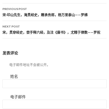
PREVIOUS POST
Post navigation
宋·印山先生，淹贯经史，赠承务郎，杨万里泰山——罗绋
NEXT POST
宋，贯穿经史，尝手释六经，及注《唐书》，尤精于律数——罗祝
发表评论
电子邮件地址不会被公开。
姓名
电子邮件