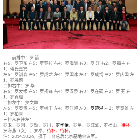
前排中：罗 箭
右6：罗卫东 右5：罗亚拉 右4：罗海曦 右3：罗 江 右2：罗锡主 右
1：傅氏嘉宾
左6：罗训森 左5：罗成龙 左4：罗国冰 左3：罗成纲 左2：罗庆国 左
1：罗胜前
二排右中：罗 华
右6：罗发银 右5：罗扬锋 右4：罗汉泉 右3：罗在砚 右2：罗 芬 右
1：罗真理
二排左中：罗文举
左6：罗泰贵 左5：罗树丰 左4：罗江超 左3：
罗楚湘
左2：罗泰雄 左
1：罗柏青
三排从右往左：
罗卫、罗刚、罗勋、罗川
、
罗学怡、
罗星、罗江润、罗福山、
待补
、
罗海燕（女）、罗奉、
待补、待补。
注：2014.10.26，摄于丰台总后北京基地会议室。