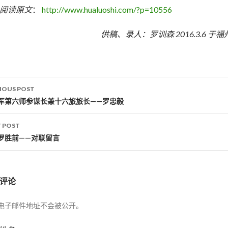
阅读原文
：
http://www.hualuoshi.com/?p=10556
供稿、录人：罗训森
2016.3.6
于福
IOUS POST
st navigation
军第六师参谋长兼十六旅旅长——罗忠毅
 POST
罗胜前——对联留言
评论
电子邮件地址不会被公开。