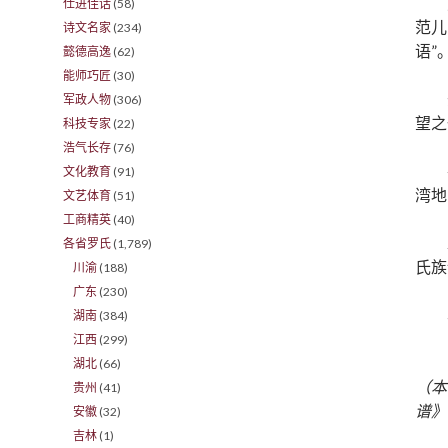
仕进佳话
(58)
范儿
诗文名家
(234)
语”
懿德高逸
(62)
能师巧匠
(30)
军政人物
(306)
望之
科技专家
(22)
浩气长存
(76)
文化教育
(91)
湾地
文艺体育
(51)
工商精英
(40)
各省罗氏
(1,789)
氏族
川渝
(188)
广东
(230)
湖南
(384)
江西
(299)
湖北
(66)
（本
贵州
(41)
谱》
安徽
(32)
吉林
(1)