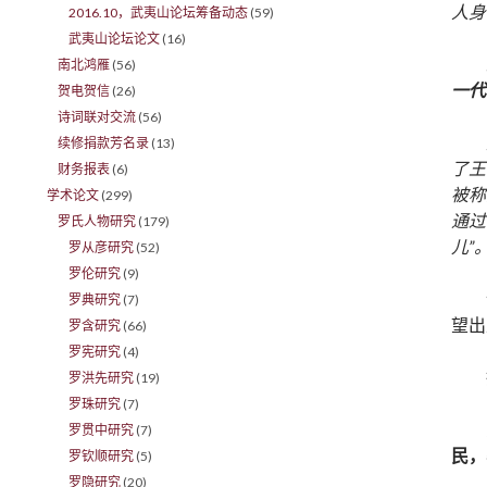
人身
2016.10，武夷山论坛筹备动态
(59)
武夷山论坛论文
(16)
南北鸿雁
(56)
一代
贺电贺信
(26)
诗词联对交流
(56)
续修捐款芳名录
(13)
了王
财务报表
(6)
被称
学术论文
(299)
通过
罗氏人物研究
(179)
儿”
罗从彦研究
(52)
罗伦研究
(9)
罗典研究
(7)
望出
罗含研究
(66)
罗宪研究
(4)
罗洪先研究
(19)
罗珠研究
(7)
罗贯中研究
(7)
民，
罗钦顺研究
(5)
罗隐研究
(20)