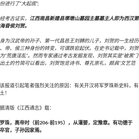
份进行了“大起底”;
经考古证实，
江西南昌新建县墎墩山墓园主墓墓主人即为西汉第
海昏侯刘贺。
身为汉武帝的孙子、第一代昌邑王刘髆的儿子，刘贺的一生经历
、帝、侯三种身份的转变，可谓跌宕起伏。在史书记载中，刘贺
为“荒唐淫乱”。然而专家通过考古发掘发现，刘贺其实是“被黑”了
出土的竹简可以看出，刘贺饱览诗书、尊孔崇礼，颇具“文艺范
。
该报道引起笔者强烈关注的原因：有关开汉将军罗珠新史料，有
土！
据清版《江西通志》载：
罗珠，高帝时（前206-前195），从灌婴，定豫章。有功德于
卒官，子孙因家焉。