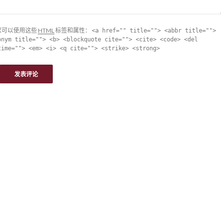
您可以使用这些
HTML
标签和属性：
<a href="" title=""> <abbr title="">
onym title=""> <b> <blockquote cite=""> <cite> <code> <del
time=""> <em> <i> <q cite=""> <strike> <strong>