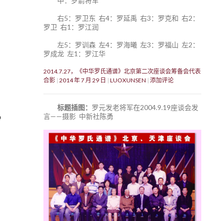
中：罗箭将军
右5：罗卫东 右4：罗延禹 右3：罗克和 右2：
罗卫 右1：罗江润
左5：罗训森 左4：罗海曦 左3：罗福山 左2：
罗成龙 左1：罗江华
2014.7.27，《中华罗氏通谱》北京第二次座谈会筹备会代表
合影
2014 年 7 月 29 日
LUOXUNSEN
添加评论
标题插图：
罗元发老将军在2004.9.19座谈会发
言——摄影 中新社陈勇
罗