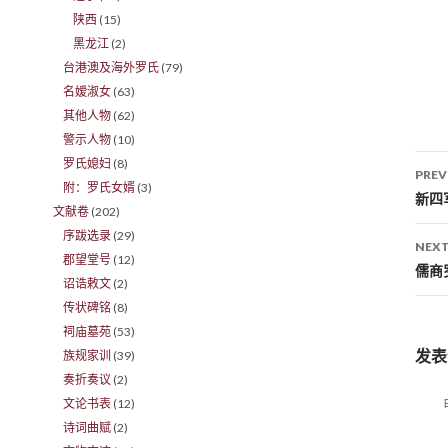
陕西
(15)
黑龙江
(2)
台港澳及海外罗氏
(79)
名嫒淑女
(63)
其他人物
(62)
警示人物
(10)
罗氏媳妇
(8)
PREV
附：罗氏女婿
(3)
Po
新四
文献卷
(202)
序跋选录
(29)
NEXT
郡望堂号
(12)
儒商
诏诰敕文
(2)
传状碑铭
(8)
祠庙墓苑
(53)
发表
族规家训
(39)
奏折奏议
(2)
文论书表
(12)
诗词曲赋
(2)