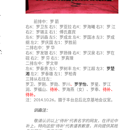
前排中：罗 箭
右6：罗卫东 右5：罗亚拉 右4：罗海曦 右3：罗 江
右2：罗锡主 右1：傅氏嘉宾
左6：罗训森 左5：罗成龙 左4：罗国冰 左3：罗成
纲 左2：罗庆国 左1：罗胜前
二排右中：罗 华
;
右6：罗发银 右5：罗扬锋 右4：罗汉泉 右3：罗在
砚 右2：罗 芬 右1：罗真理
二排左中：罗文举
左6：罗泰贵 左5：罗树丰 左4：罗江超 左3：
罗楚
湘
左2：罗泰雄 左1：罗柏青
三排从右往左：
罗卫、罗刚、罗勋、罗川
、
罗学怡、
罗星、罗江
润、罗福山、
待补
、罗海燕（女）、罗奉、
待补、
待补。
注：2014.10.26，摄于丰台总后北京基地会议室。
训森注：
敬请认识以上“待补”代表名字的网友，在评论中
补上，特向这些“待补”代表谨表歉意，并向提供其姓