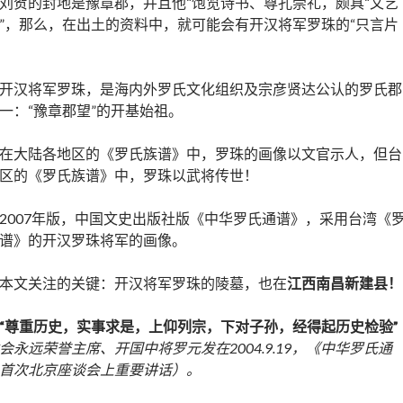
刘贺的封地是豫章郡，并且他“饱览诗书、尊孔崇礼，颇具“文艺
”，那么，在出土的资料中，就可能会有开汉将军罗珠的“只言片
。
开汉将军罗珠，是海内外罗氏文化组织及宗彦贤达公认的罗氏郡
一：“豫章郡望”的开基始祖。
在大陆各地区的《罗氏族谱》中，罗珠的画像以文官示人，但台
区的《罗氏族谱》中，罗珠以武将传世！
2007年版，中国文史出版社版《中华罗氏通谱》，采用台湾《
谱》的开汉罗珠将军的画像。
本文关注的关键：开汉将军罗珠的陵墓，也在
江西南昌新建县！
“尊重历史，实事求是，上仰列宗，下对子孙，经得起历史检验”
会永远荣誉主席、开国中将罗元发在2004.9.19，《中华罗氏通
首次北京座谈会上重要讲话）。