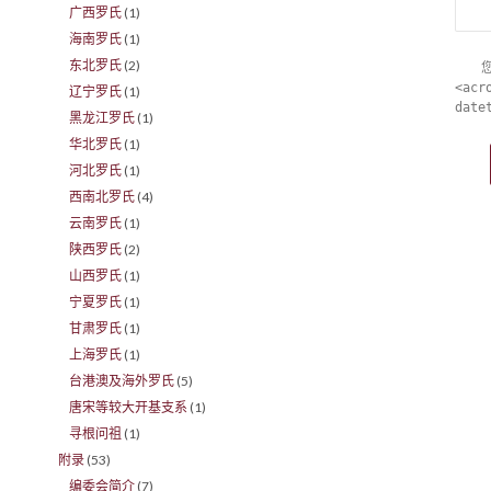
广西罗氏
(1)
海南罗氏
(1)
东北罗氏
(2)
<acr
辽宁罗氏
(1)
date
黑龙江罗氏
(1)
华北罗氏
(1)
河北罗氏
(1)
西南北罗氏
(4)
云南罗氏
(1)
陕西罗氏
(2)
山西罗氏
(1)
宁夏罗氏
(1)
甘肃罗氏
(1)
上海罗氏
(1)
台港澳及海外罗氏
(5)
唐宋等较大开基支系
(1)
寻根问祖
(1)
附录
(53)
编委会简介
(7)