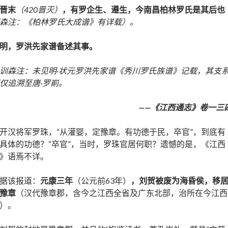
晋末
（420晋灭）
，有罗企生、遵生，今南昌柏林罗氏是其后也
森注：《柏林罗氏大成谱》有详载）。
明，罗洪先家谱备述其事。
训森注：未见明·状元罗洪先家谱《秀川罗氏族谱》记载，其支
仅追溯至唐·罗崱。
——
《
江西通志
》
卷一三
开汉将军罗珠，“从灌婴，定豫章。有功德于民，卒官”，到底有
具体的功德？“卒官”，当时，罗珠官居何职？遗憾的是，《江西
》语焉不详。
据该报道：
元康三年
（公元前63年）
，刘贺被废为海昏侯，移
豫章
（汉代豫章郡，含今之江西全省及广东北部，治所在今江西
）。