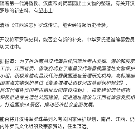
随着第一代海昏侯、汉废帝刘贺墓园出土文物的整理，有关开汉
罗珠的新史料，有望出土！
清版《江西通志》罗珠传记，能否经得起历史检验；
开汉将军罗珠史料，能否会有新的补充，中华罗氏通谱编纂委员
切关注中。
据报道：
为了推进南昌汉代海昏侯国遗址考古发掘、保护和展示
工作，江西省委、省政府成立了南昌汉代海昏侯国遗址文物保护
小组，积极筹建南昌汉代海昏侯国遗址管理研究机构，高标准编
国重点文物保护单位《紫金城城址和铁河古墓群保护规划》、
昌汉代海昏侯国考古遗址公园建设规划》，抓紧建设遗址博物
积极推进考古遗址公园建设，促进遗址建设与江西省旅游发展相
，打造国家5A景区，推动经济社会全面发展。
能否将开汉将军罗珠墓列入有关国家保护规划，南昌、江西，仍
内外罗氏文化组织及宗彦贤达，任重道远。