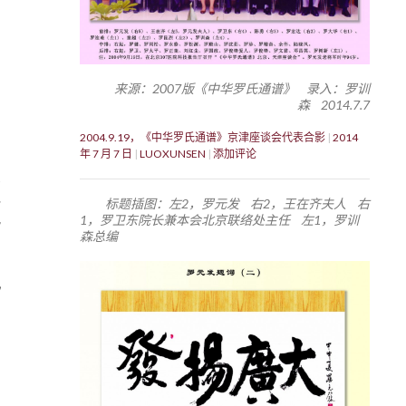
来源：2007版《中华罗氏通谱》 录入：罗训
森 2014.7.7
2004.9.19，《中华罗氏通谱》京津座谈会代表合影
2014
年 7 月 7 日
LUOXUNSEN
添加评论
标题插图：左2，罗元发 右2，王在齐夫人 右
1，罗卫东院长兼本会北京联络处主任 左1，罗训
森总编