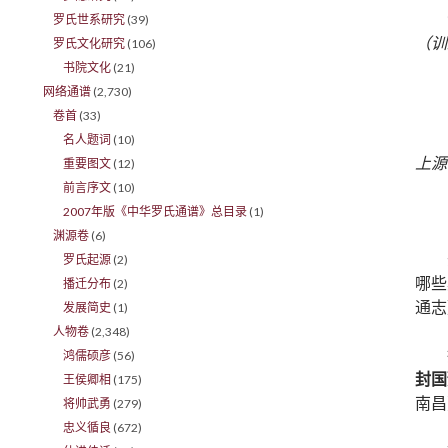
罗氏世系研究
(39)
（训
罗氏文化研究
(106)
书院文化
(21)
网络通谱
(2,730)
卷首
(33)
名人题词
(10)
上源
重要图文
(12)
前言序文
(10)
2007年版《中华罗氏通谱》总目录
(1)
渊源卷
(6)
罗氏起源
(2)
哪些
播迁分布
(2)
通志
发展简史
(1)
人物卷
(2,348)
鸿儒硕彦
(56)
封国
王侯卿相
(175)
南昌
将帅武勇
(279)
忠义循良
(672)