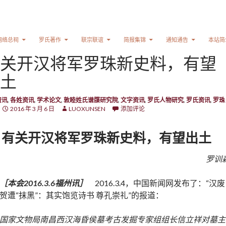
网络总祠
罗氏著作
联宗联谊
简报集锦
通知通告
本站简
关开汉将军罗珠新史料，有望
土
资讯
,
各姓资讯
,
学术论文
,
敦睦姓氏谱牒研究院
,
文字资讯
,
罗氏人物研究
,
罗氏资讯
,
罗珠
2016 年 3 月 6 日
LUOXUNSEN
添加评论
有关开汉将军罗珠新史料，有望出土
罗训
［本会2016.3.6福州讯］
2016.3.4，中国新闻网发布了：“汉废
贺遭“抹黑”：其实饱览诗书 尊孔崇礼”的报道：
国家文物局南昌西汉海昏侯墓考古发掘专家组组长信立祥对墓主