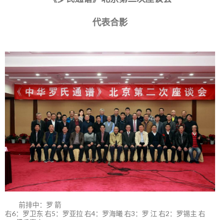
代表合影
前排中：罗 箭
右6：罗卫东 右5：罗亚拉 右4：罗海曦 右3：罗 江 右2：罗锡主 右