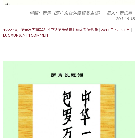
供稿：罗青（原广东省外经贸委主任） 录入：罗训森
2014.6.18
1999.10，罗元发老将军为《中华罗氏通谱》确定指导思想
2014 年 6 月 21 日
LUOXUNSEN
1 COMMENT