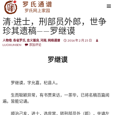
SKIP TO CONTENT
清·进士，刑部员外郎，世争
珍其遗稿——罗继谟
人物卷
,
各省罗氏
,
忠义循良
,
河南
,
网络通谱
2016 年 2 月 25 日
LUOXUNSEN
添加评论
罗继谟
罗继谟，字允嘉，杞县人。
生而聪颖异常，有书贾来访，一茶毕，已将名稿百篇阅
遍。皆能记诵。
顺治己亥，进士，选庶常，转刑部员外（郎），坐谪左