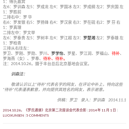
1：傅氏嘉宾
左6：罗训森 左5：罗成龙 左4：罗国冰 左3：罗成纲 左2：罗庆国 左
1：罗胜前
二排右中：罗 华
右6：罗发银 右5：罗扬锋 右4：罗汉泉 右3：罗在砚 右2：罗 芬 右
1：罗真理
二排左中：罗文举
左6：罗泰贵 左5：罗树丰 左4：罗江超 左3：
罗楚湘
左2：罗泰雄 左
1：罗柏青
三排从右往左：
罗卫、罗刚、罗勋、罗川
、
罗学怡、
罗星、罗江润、罗福山、
待补
、
罗海燕（女）、罗奉、
待补、待补。
注：2014.10.26，摄于丰台总后北京基地会议室。
训森注：
敬请认识以上“待补”代表名字的网友，在评论中补上，特向这些
“待补”代表谨表歉意，并向提供其姓名的网友，表示谢意。
供稿：罗卫 录入：罗训森 2014.11.1
2014.10.26，《罗氏通谱》北京第二次座谈会代表合影
2014 年 11 月 1 日
LUOXUNSEN
5 COMMENTS