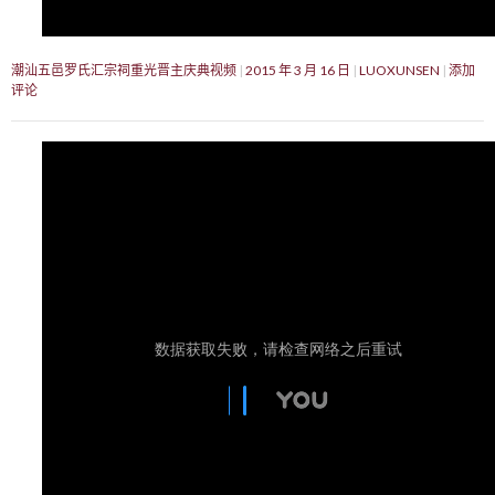
潮汕五邑罗氏汇宗祠重光晋主庆典视频
2015 年 3 月 16 日
LUOXUNSEN
添加
评论