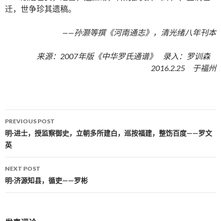
迁，世争珍其遗稿。
——孙灏等撰《河南通志》，清光绪八年刊本
来源：2007年版《中华罗氏通谱》 录入：罗训森
2016.2.25 于福州
PREVIOUS POST
Post navigation
明·进士，授监察御史，立朝多所建白，巡按福建，整饬百度——罗文
英
NEXT POST
明·济源知县，循吏——罗彬