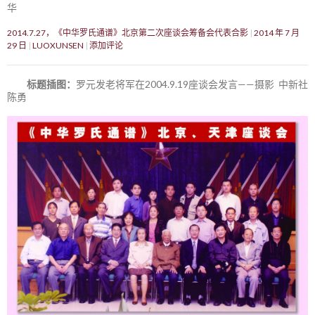
华
2014.7.27，《中华罗氏通谱》北京第二次座谈会筹备会代表合影
2014 年 7 月
29 日
LUOXUNSEN
添加评论
标题插图：
罗元发老将军在2004.9.19座谈会发言——摄影 中新社
陈勇