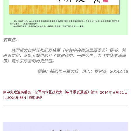
训森注：
韩同根大校时任张廷发将军（中共中央政治局原委员）秘书，慧
眼识文化，从笔者提供的几个题词稿中，一眼选中，为《中华罗氏通
谱》增添了厚重的历史价值。
供稿：韩同根空军大校 录入：罗训森 2014.6.18
原中央政治局委员、空军司令张廷发为《中华罗氏通谱》题词
2014 年 6 月 21 日
LUOXUNSEN
添加评论