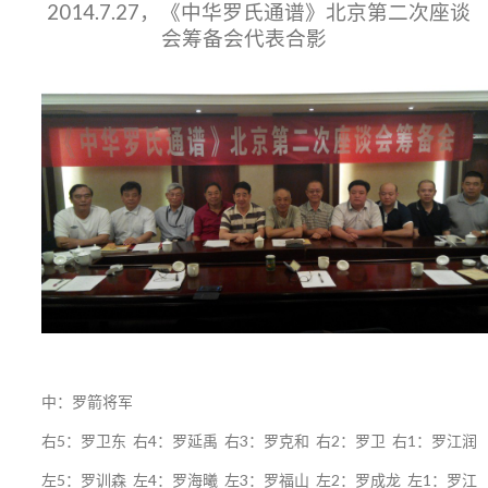
2014.7.27，《中华罗氏通谱》北京第二次座谈
会筹备会代表合影
中：罗箭将军
右5：罗卫东 右4：罗延禹 右3：罗克和 右2：罗卫 右1：罗江润
左5：罗训森 左4：罗海曦 左3：罗福山 左2：罗成龙 左1：罗江