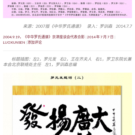
来源：2007版《中华罗氏通谱》 录入：罗训森 2014.7.7
2004.9.19，《中华罗氏通谱》京津座谈会代表合影
2014 年 7 月 7 日
LUOXUNSEN
添加评论
标题插图：左2，罗元发 右2，王在齐夫人 右1，罗卫东院长兼
本会北京联络处主任 左1，罗训森总编