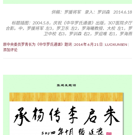
供稿：罗援将军 录入：罗训森 2014.6.18
标题插图：2004.5.8，庆祝《中华罗氏通谱》出版，307医院歺厅
合影。中，罗援将军 左3，罗卫东 左2，罗海曦教授、大校 左1，罗
卫中校 右3，罗训森 右2，罗迎难 右1，罗海燕
原中央委员罗青长为《中华罗氏通谱》题词
2014 年 6 月 21 日
LUOXUNSEN
添加评论