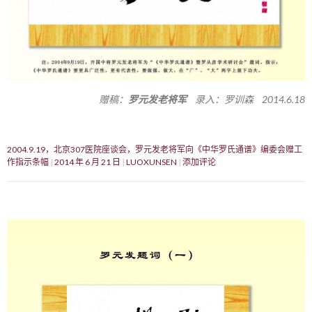
赠稿：
罗元发老将军
录入：罗训森 2014.6.18
2004.9.19，北京307医院座谈会，罗元发老将军向《中华罗氏通谱》编委会赠工
作指示条幅
2014 年 6 月 21 日
LUOXUNSEN
添加评论